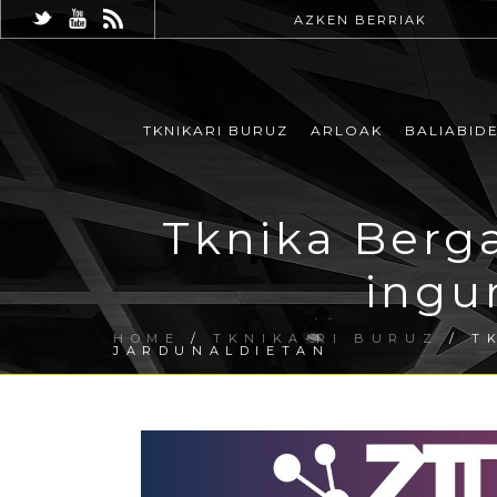
AZKEN BERRIAK
TKNIKARI BURUZ
ARLOAK
BALIABID
Tknika Berga
ingu
HOME
/
TKNIKA-RI BURUZ
/ T
JARDUNALDIETAN