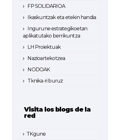
FP SOLIDARIOA
Ikaskuntzak eta etekin handia
Ingurune estrategikoetan
aplikatutako berrikuntza
LH Proiektuak
Nazioartekotzea
NODOAK
Tknika-ri buruz
Visita los blogs de la
red
TKgune