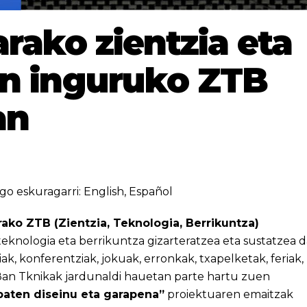
rako zientzia eta
en inguruko ZTB
an
go eskuragarri:
English
,
Español
ako ZTB (Zientzia, Teknologia, Berrikuntza)
teknologia eta berrikuntza gizarteratzea eta sustatzea d
k, konferentziak, jokuak, erronkak, txapelketak, feriak,
 8an Tknikak jardunaldi hauetan parte hartu zuen
baten diseinu eta garapena”
proiektuaren emaitzak