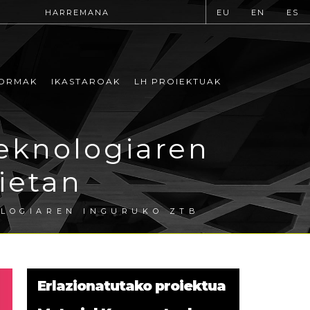
HARREMANA
EU
EN
ES
ORMAK
IKASTAROAK
LH PROIEKTUAK
teknologiaren
ietan
OLOGIAREN INGURUKO ZTB
Erlazionatutako proiektua