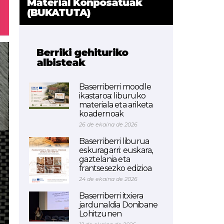
Material Konposatuak
(BUKATUTA)
Berriki gehituriko
albisteak
Baserriberri moodle
ikastaroa: liburuko
materiala eta ariketa
koadernoak
26 de ekaina de 2026
Baserriberri liburua
eskuragarri: euskara,
gaztelania eta
frantsesezko edizioa
24 de ekaina de 2026
Baserriberri itxiera
jardunaldia Donibane
Lohitzunen