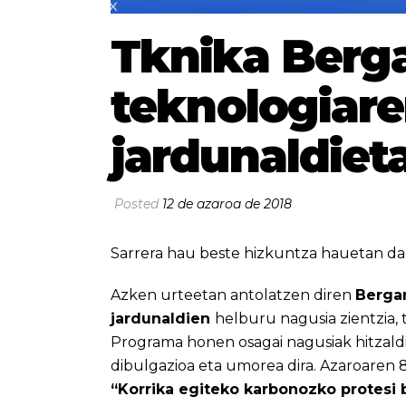
Tknika Berga
teknologiar
jardunaldiet
Posted
12 de azaroa de 2018
Sarrera hau beste hizkuntza hauetan da
Azken urteetan antolatzen diren
Bergar
jardunaldien
helburu nagusia zientzia, 
Programa honen osagai nagusiak hitzaldia
dibulgazioa eta umorea dira. Azaroaren
“Korrika egiteko karbonozko protesi 