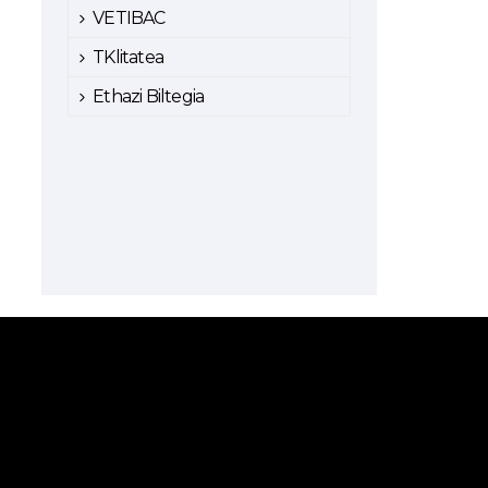
VETIBAC
TKlitatea
Ethazi Biltegia