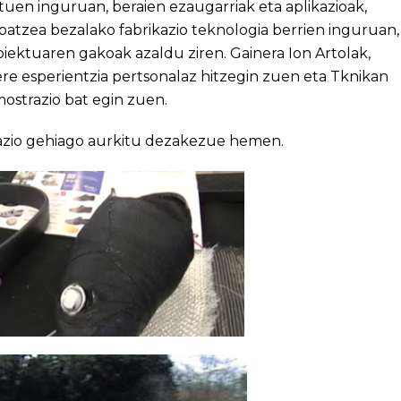
tuen inguruan, beraien ezaugarriak eta aplikazioak,
ipatzea bezalako fabrikazio teknologia berrien inguruan,
oiektuaren gakoak azaldu ziren. Gainera Ion Artolak,
re esperientzia pertsonalaz hitzegin zuen eta Tknikan
mostrazio bat egin zuen.
azio gehiago aurkitu dezakezue
hemen
.