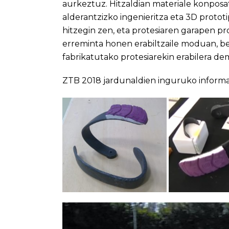
aurkeztuz. Hitzaldian materiale konposa
alderantzizko ingenieritza eta 3D protot
hitzegin zen, eta protesiaren garapen pr
erreminta honen erabiltzaile moduan, be
fabrikatutako protesiarekin erabilera de
ZTB 2018 jardunaldien inguruko inform