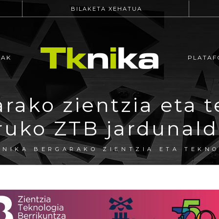
BILAKETA XEHATUA
EAK
PLATAF
rako zientzia eta 
ruko ZTB jardunald
KNIKA BERGARAKO ZIENTZIA ETA TEKN