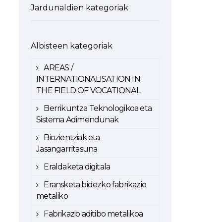
Jardunaldien kategoriak
Albisteen kategoriak
AREAS /
INTERNATIONALISATION IN
THE FIELD OF VOCATIONAL
Berrikuntza Teknologikoa eta
Sistema Adimendunak
Biozientziak eta
Jasangarritasuna
Eraldaketa digitala
Eransketa bidezko fabrikazio
metaliko
Fabrikazio aditibo metalikoa