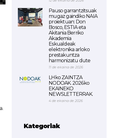
12 de ekaina de 2026
Pauso garrantzitsuak
mugaz gaindiko NAIA
proiektuan: Don
Bosco, ESTIA eta
Akitania Berriko
Akademia
Eskualdeak
elektronika arloko
prestakuntza
harmonizatu dute
11 de ekaina de 2026
LHko ZAINTZA
NODOAK. 2026ko
EKAINEKO
NEWSLETTERRAK.
4 de ekaina de 2026
a.
Kategoriak