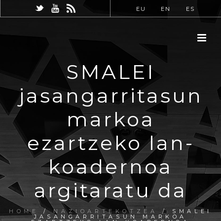
EU
EN
ES
SMALEI
jasangarritasun
markoa
ezartzeko lan-
koadernoa
argitaratu da
HOME
/
NAZIOARTEKOTZEA
/ SMALEI
JASANGARRITASUN MARKOA