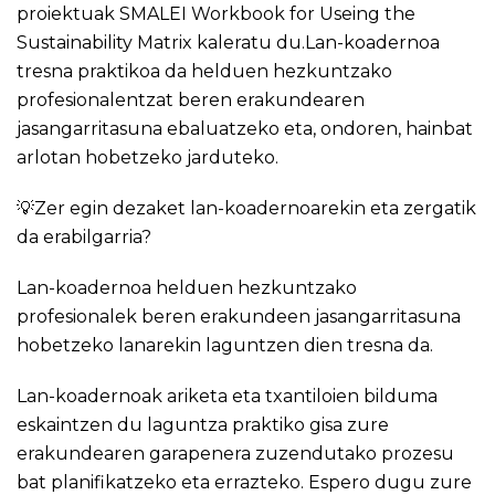
proiektuak SMALEI Workbook for Useing the
Sustainability Matrix kaleratu du.Lan-koadernoa
tresna praktikoa da helduen hezkuntzako
profesionalentzat beren erakundearen
jasangarritasuna ebaluatzeko eta, ondoren, hainbat
arlotan hobetzeko jarduteko.
💡Zer egin dezaket lan-koadernoarekin eta zergatik
da erabilgarria?
Lan-koadernoa helduen hezkuntzako
profesionalek beren erakundeen jasangarritasuna
hobetzeko lanarekin laguntzen dien tresna da.
Lan-koadernoak ariketa eta txantiloien bilduma
eskaintzen du laguntza praktiko gisa zure
erakundearen garapenera zuzendutako prozesu
bat planifikatzeko eta errazteko. Espero dugu zure