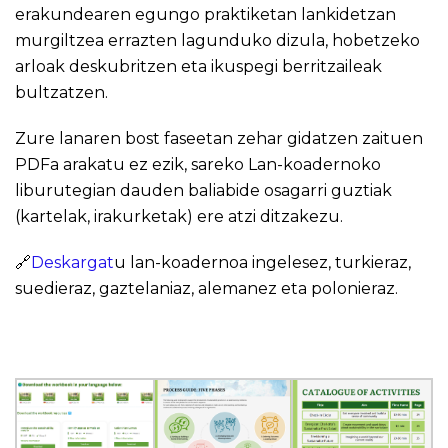
erakundearen egungo praktiketan lankidetzan
murgiltzea errazten lagunduko dizula, hobetzeko
arloak deskubritzen eta ikuspegi berritzaileak
bultzatzen.
Zure lanaren bost faseetan zehar gidatzen zaituen
PDFa arakatu ez ezik, sareko Lan-koadernoko
liburutegian dauden baliabide osagarri guztiak
(kartelak, irakurketak) ere atzi ditzakezu.
🔗
Deskargat
u lan-koadernoa ingelesez, turkieraz,
suedieraz, gaztelaniaz, alemanez eta polonieraz.