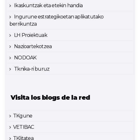
Ikaskuntzak eta etekin handia
Ingurune estrategikoetan aplikatutako
berrikuntza
LH Proiektuak
Nazioartekotzea
NODOAK
Tknika-ri buruz
Visita los blogs de la red
TKgune
VETIBAC
TKlitatea