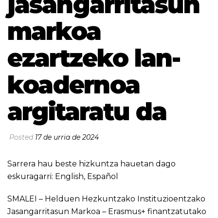
jasangarritasun
markoa
ezartzeko lan-
koadernoa
argitaratu da
Posted
17 de urria de 2024
Sarrera hau beste hizkuntza hauetan dago
eskuragarri:
English
,
Español
SMALEI – Helduen Hezkuntzako Instituzioentzako
Jasangarritasun Markoa – Erasmus+ finantzatutako