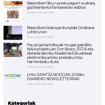
Baserriberri liburua eskuragarri: euskara,
gaztelania eta frantsesezko edizioa
24 de ekaina de 2026
Baserriberri itxiera jardunaldia Donibane
Lohitzunen
12 de ekaina de 2026
Pauso garrantzitsuak mugaz gaindiko
NAIA proiektuan: Don Bosco, ESTIA eta
Akitania Berriko Akademia Eskualdeak
elektronika arloko prestakuntza
harmonizatu dute
11 de ekaina de 2026
LHko ZAINTZA NODOAK. 2026ko
EKAINEKO NEWSLETTERRAK.
4 de ekaina de 2026
Kategoriak