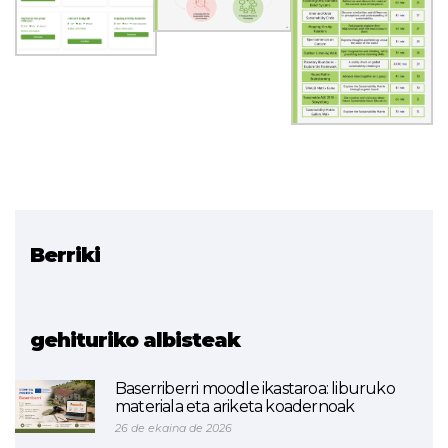
Berriki
Erlazionatutako proiektua
SMALEI
gehituriko albisteak
Baserriberri moodle ikastaroa: liburuko
materiala eta ariketa koadernoak
26 de ekaina de 2026