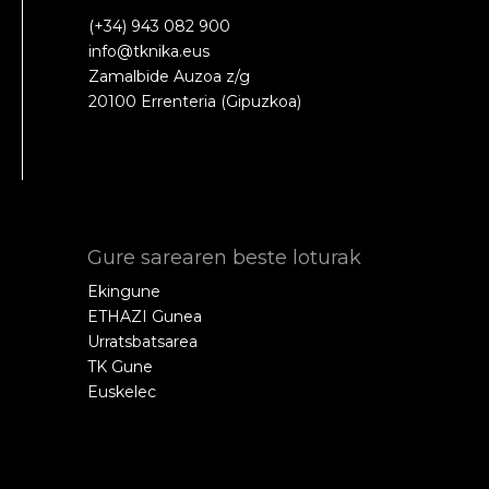
(+34) 943 082 900
info@tknika.eus
Zamalbide Auzoa z/g
20100 Errenteria (Gipuzkoa)
Gure sarearen beste loturak
Ekingune
ETHAZI Gunea
Urratsbatsarea
TK Gune
Euskelec