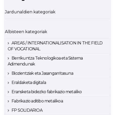
Jardunaldien kategoriak
Albisteen kategoriak
AREAS / INTERNATIONALISATION IN THE FIELD
OF VOCATIONAL
Berrikuntza Teknologikoa eta Sistema
Adimendunak
Biozientziak eta Jasangarritasuna
Eraldaketa digitala
Eransketa bidezko fabrikazio metaliko
Fabrikazio aditibo metalikoa
FP SOLIDARIOA