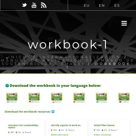
EU
EN
ES
workbook-1
INICIO
/
INTERNACIONALIZACIÓN
/
MANUAL DE APLICACIÓN DEL MARCO DE
SOSTENIBILIDAD SMALEI
/ WORKBOOK-
1