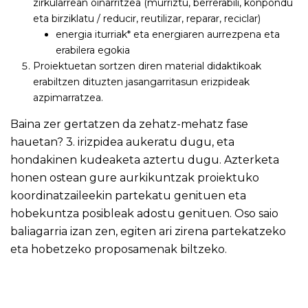
zirkularrean oinarritzea (murriztu, berrerabili, konpondu
eta birziklatu / reducir, reutilizar, reparar, reciclar)
energia iturriak* eta energiaren aurrezpena eta
erabilera egokia
Proiektuetan sortzen diren material didaktikoak
erabiltzen dituzten jasangarritasun erizpideak
azpimarratzea.
Baina zer gertatzen da zehatz-mehatz fase
hauetan? 3. irizpidea aukeratu dugu, eta
hondakinen kudeaketa aztertu dugu. Azterketa
honen ostean gure aurkikuntzak proiektuko
koordinatzaileekin partekatu genituen eta
hobekuntza posibleak adostu genituen. Oso saio
baliagarria izan zen, egiten ari zirena partekatzeko
eta hobetzeko proposamenak biltzeko.