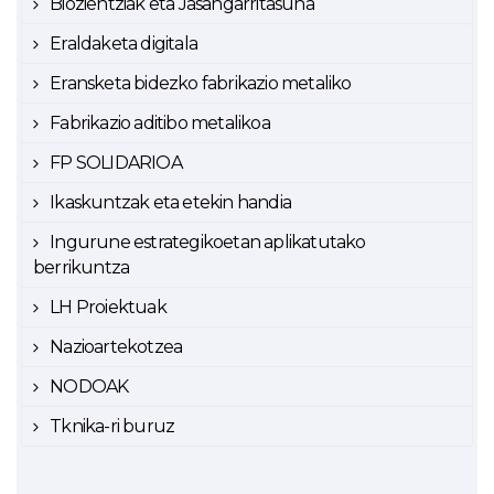
Biozientziak eta Jasangarritasuna
Eraldaketa digitala
Eransketa bidezko fabrikazio metaliko
Fabrikazio aditibo metalikoa
FP SOLIDARIOA
Ikaskuntzak eta etekin handia
Ingurune estrategikoetan aplikatutako
berrikuntza
LH Proiektuak
Nazioartekotzea
NODOAK
Tknika-ri buruz