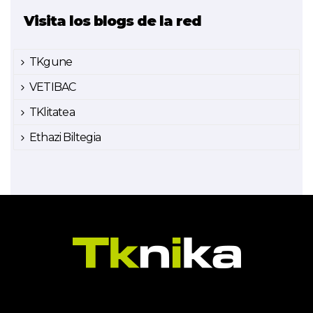
Visita los blogs de la red
TKgune
VETIBAC
TKlitatea
Ethazi Biltegia