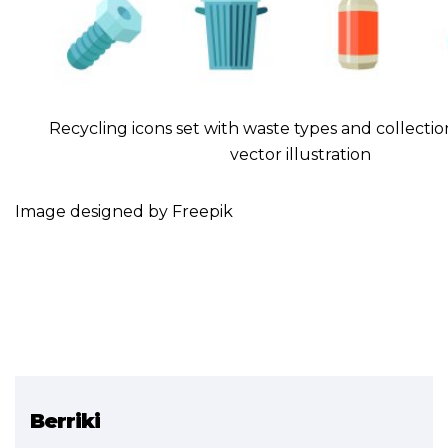
Recycling icons set with waste types and collection
vector illustration
Image designed by
Freepik
Berriki
Erlazionatutako proiektua