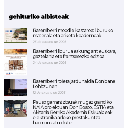
SMALEI
gehituriko albisteak
Baserriberri moodle ikastaroa: liburuko
materiala eta ariketa koadernoak
26 de ekaina de 2026
Baserriberri liburua eskuragarri: euskara,
gaztelania eta frantsesezko edizioa
24 de ekaina de 2026
Baserriberri itxiera jardunaldia Donibane
Lohitzunen
12 de ekaina de 2026
Pauso garrantzitsuak mugaz gaindiko
NAIA proiektuan: Don Bosco, ESTIA eta
Akitania Berriko Akademia Eskualdeak
elektronika arloko prestakuntza
harmonizatu dute