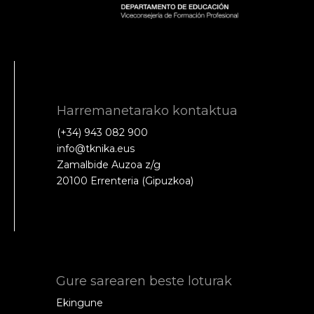
Harremanetarako kontaktua
(+34) 943 082 900
info@tknika.eus
Zamalbide Auzoa z/g
20100 Errenteria (Gipuzkoa)
Gure sarearen beste loturak
Ekingune