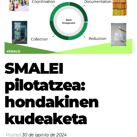
SMALEI
pilotatzea:
hondakinen
kudeaketa
Posted
30 de apirila de 2024