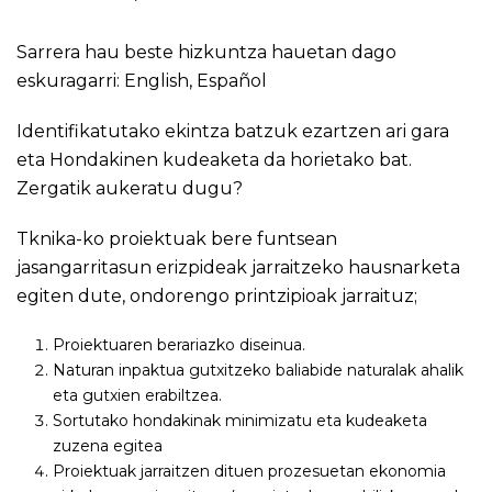
Sarrera hau beste hizkuntza hauetan dago
eskuragarri:
English
,
Español
Identifikatutako ekintza batzuk ezartzen ari gara
eta Hondakinen kudeaketa da horietako bat.
Zergatik aukeratu dugu?
Tknika-ko proiektuak bere funtsean
jasangarritasun erizpideak jarraitzeko hausnarketa
egiten dute, ondorengo printzipioak jarraituz;
Proiektuaren berariazko diseinua.
Naturan inpaktua gutxitzeko baliabide naturalak ahalik
eta gutxien erabiltzea.
Sortutako hondakinak minimizatu eta kudeaketa
zuzena egitea
Proiektuak jarraitzen dituen prozesuetan ekonomia