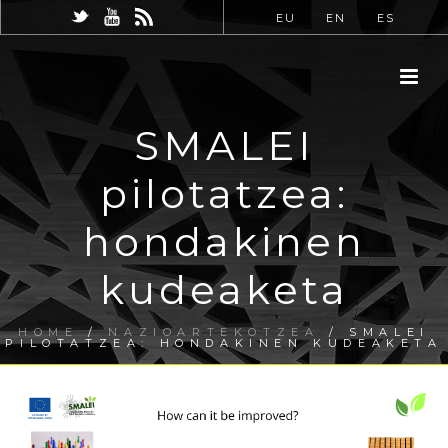
EU
EN
ES
SMALEI
pilotatzea:
hondakinen
kudeaketa
HOME
/
NAZIOARTEKOTZEA
/ SMALEI
PILOTATZEA: HONDAKINEN KUDEAKETA