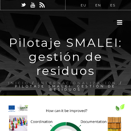
EU
EN
ES
Pilotaje SMALEI:
gestión de
residuos
INICIO
/
INTERNACIONALIZACIÓN
/
PILOTAJE SMALEI: GESTIÓN DE
RESIDUOS