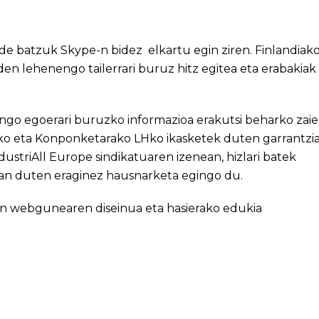
e batzuk Skype-n bidez elkartu egin ziren. Finlandiak
den lehenengo tailerrari buruz hitz egitea eta erabakiak
o egoerari buruzko informazioa erakutsi beharko zaie
ako eta Konponketarako LHko ikasketek duten garrantzia
dustriAll Europe sindikatuaren izenean, hizlari batek
gan duten eraginez hausnarketa egingo du.
n webgunearen diseinua eta hasierako edukia