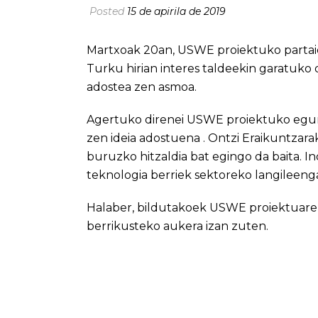
Posted
15 de apirila de 2019
Martxoak 20an, USWE proiektuko partaid
Turku hirian interes taldeekin garatuko 
adostea zen asmoa.
Agertuko direnei USWE proiektuko egung
zen ideia adostuena . Ontzi Eraikuntzar
buruzko hitzaldia bat egingo da baita. In
teknologia berriek sektoreko langileen
Halaber, bildutakoek USWE proiektuare
berrikusteko aukera izan zuten.