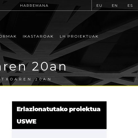
HARREMANA
EU
EN
ES
ORMAK
IKASTAROAK
LH PROIEKTUAK
aren 20an
RTXOAREN 20AN
Erlazionatutako proiektua
USWE