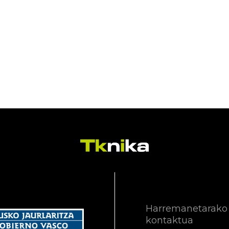
Harremanetarako
kontaktua