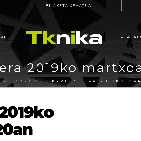
BILAKETA XEHATUA
EAK
PLATAF
lera 2019ko martxo
-RI BURUZ
/ SKYPE BILERA 2019KO MA
 2019ko
20an