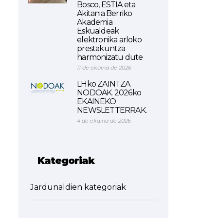
Bosco, ESTIA eta
Akitania Berriko
Akademia
Eskualdeak
elektronika arloko
prestakuntza
harmonizatu dute
11 de ekaina de 2026
LHko ZAINTZA
NODOAK. 2026ko
EKAINEKO
NEWSLETTERRAK.
4 de ekaina de 2026
Kategoriak
Jardunaldien kategoriak