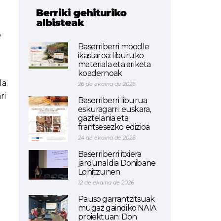
Berriki gehituriko
albisteak
o
Baserriberri moodle
ikastaroa: liburuko
materiala eta ariketa
koadernoak
la
26 de ekaina de 2026
ri
Baserriberri liburua
eskuragarri: euskara,
gaztelania eta
frantsesezko edizioa
24 de ekaina de 2026
Baserriberri itxiera
jardunaldia Donibane
Lohitzunen
12 de ekaina de 2026
Pauso garrantzitsuak
mugaz gaindiko NAIA
proiektuan: Don