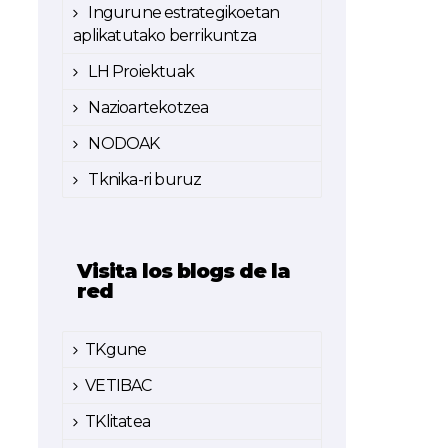
Ingurune estrategikoetan
aplikatutako berrikuntza
LH Proiektuak
Nazioartekotzea
NODOAK
Tknika-ri buruz
Visita los blogs de la
red
TKgune
VETIBAC
TKlitatea