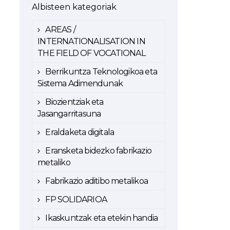
Albisteen kategoriak
AREAS /
INTERNATIONALISATION IN
THE FIELD OF VOCATIONAL
Berrikuntza Teknologikoa eta
Sistema Adimendunak
Biozientziak eta
Jasangarritasuna
Eraldaketa digitala
Eransketa bidezko fabrikazio
metaliko
Fabrikazio aditibo metalikoa
FP SOLIDARIOA
Ikaskuntzak eta etekin handia