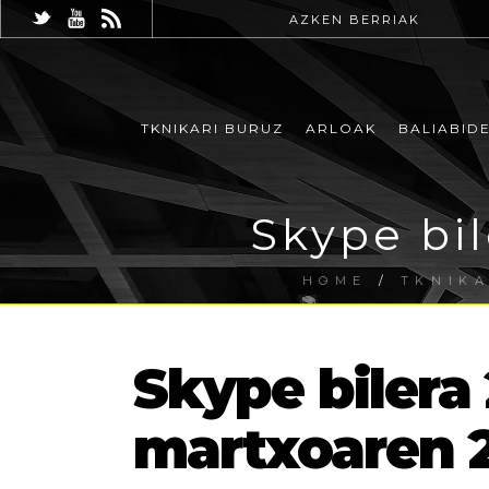
AZKEN BERRIAK
TKNIKARI BURUZ
ARLOAK
BALIABID
Skype bi
HOME
/
TKNIKA
Skype bilera
martxoaren 