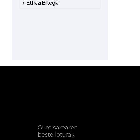
Ethazi Biltegia
Gure sarearen
beste loturak