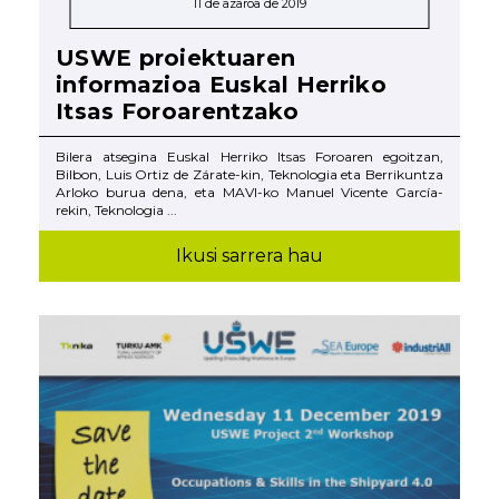
11 de azaroa de 2019
USWE proiektuaren
informazioa Euskal Herriko
Itsas Foroarentzako
Bilera atsegina Euskal Herriko Itsas Foroaren egoitzan,
Bilbon, Luis Ortiz de Zárate-kin, Teknologia eta Berrikuntza
Arloko burua dena, eta MAVI-ko Manuel Vicente García-
rekin, Teknologia ...
Ikusi sarrera hau