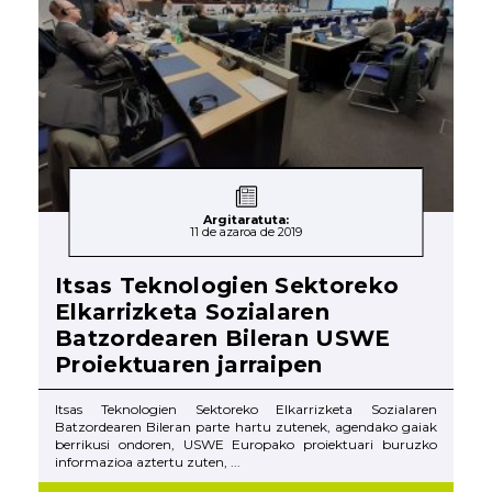
Argitaratuta:
11 de azaroa de 2019
Itsas Teknologien Sektoreko
Elkarrizketa Sozialaren
Batzordearen Bileran USWE
Proiektuaren jarraipen
Itsas Teknologien Sektoreko Elkarrizketa Sozialaren
Batzordearen Bileran parte hartu zutenek, agendako gaiak
berrikusi ondoren, USWE Europako proiektuari buruzko
informazioa aztertu zuten, ...