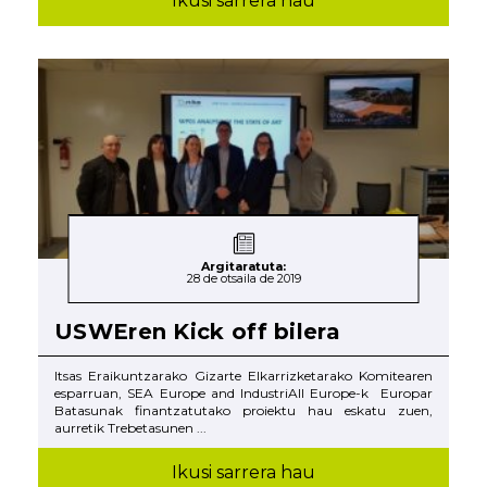
Ikusi sarrera hau
Argitaratuta:
28 de otsaila de 2019
USWEren Kick off bilera
Itsas Eraikuntzarako Gizarte Elkarrizketarako Komitearen
esparruan, SEA Europe and IndustriAll Europe-k Europar
Batasunak finantzatutako proiektu hau eskatu zuen,
aurretik Trebetasunen ...
Ikusi sarrera hau