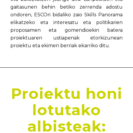
gaitasunen behin betiko zerrenda adostu
ondoren, ESCOri bidaliko zaio Skills Panorama
elikatzeko eta interesatu eta politikarien
proposamen eta gomendioekin batera
proiektuaren ustiapenak etorkizunean
proiektu eta ekimen berriak ekarriko ditu.
Proiektu honi
lotutako
albisteak: