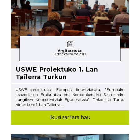
Argitaratuta:
3 de ekaina de 2019
USWE Proiektuko 1. Lan
Tailerra Turkun
USWE proiektuak, Europak finantziatuta, "Europako
Itsazontzien Eraikuntza eta Konponketa-ko Sektor-reko
Langileen Konpetentziak Eguneratzea", Finladiako Turku
hirian bere 1. Lan Tailerra ...
Ikusi sarrera hau