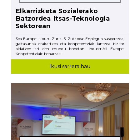
Elkarrizketa Sozialerako
Batzordea Itsas-Teknologia
Sektorean
Sea Europe: Liburu Zuria. 5. Zutabea: Enplegua suspertzea,
gaitasunak erakartzea eta konpetentziak lantzea bizkor
aldatzen ari den mundu honetan. IndustriAll Europe:
Konpetentziak: beharrak ...
Ikusi sarrera hau