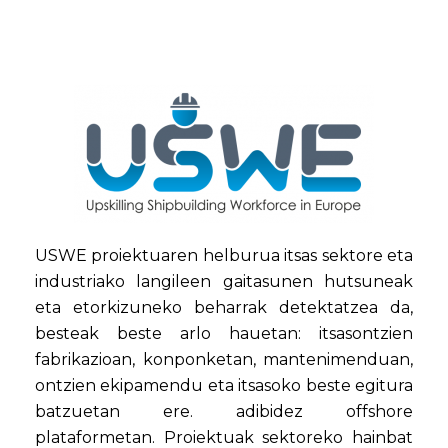
USWE proiektuaren helburua itsas sektore eta
industriako langileen gaitasunen hutsuneak
eta etorkizuneko beharrak detektatzea da,
besteak beste arlo hauetan: itsasontzien
fabrikazioan, konponketan, mantenimenduan,
ontzien ekipamendu eta itsasoko beste egitura
batzuetan ere. adibidez offshore
plataformetan. Proiektuak sektoreko hainbat