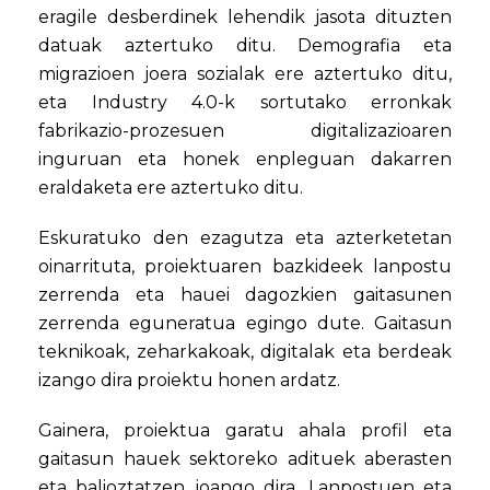
eragile desberdinek lehendik jasota dituzten
datuak aztertuko ditu. Demografia eta
migrazioen joera sozialak ere aztertuko ditu,
eta Industry 4.0-k sortutako erronkak
fabrikazio-prozesuen digitalizazioaren
inguruan eta honek enpleguan dakarren
eraldaketa ere aztertuko ditu.
Eskuratuko den ezagutza eta azterketetan
oinarrituta, proiektuaren bazkideek lanpostu
zerrenda eta hauei dagozkien gaitasunen
zerrenda eguneratua egingo dute. Gaitasun
teknikoak, zeharkakoak, digitalak eta berdeak
izango dira proiektu honen ardatz.
Gainera, proiektua garatu ahala profil eta
gaitasun hauek sektoreko adituek aberasten
eta balioztatzen joango dira. Lanpostuen eta