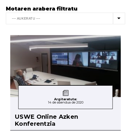
Motaren arabera filtratu
Argitaratuta:
14 de abendua de 2020
USWE Online Azken
Konferentzia