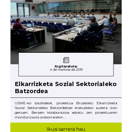
Argitaratuta:
4 de martxoa de 2019
Elkarrizketa Sozial Sektorialeko
Batzordea
USWE-ko bazkideok, proiektua Bruselako Elkarrizketa
Sozial Sektorialeko Batzordekoei erakusteko aukera izan
genuen. Beraien kolaborazioa eskatu zen proiektuaren
monitorizazio orokorrarekin ...
Ikusi sarrera hau