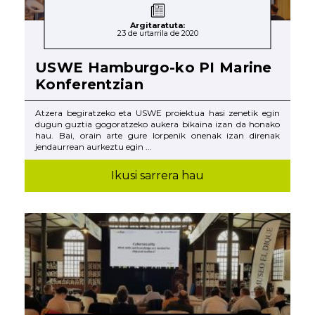
Argitaratuta:
23 de urtarrila de 2020
USWE Hamburgo-ko PI Marine
Konferentzian
Atzera begiratzeko eta USWE proiektua hasi zenetik egin
dugun guztia gogoratzeko aukera bikaina izan da honako
hau. Bai, orain arte gure lorpenik onenak izan direnak
jendaurrean aurkeztu egin ...
Ikusi sarrera hau