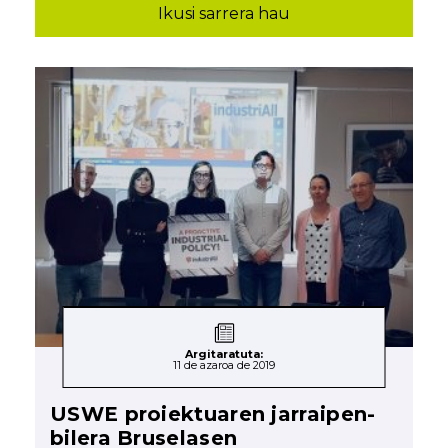
Ikusi sarrera hau
Argitaratuta:
11 de azaroa de 2019
USWE proiektuaren jarraipen-
bilera Bruselasen