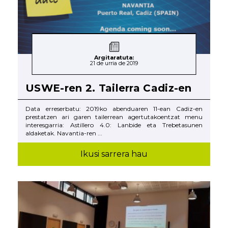
Argitaratuta:
21 de urria de 2019
USWE-ren 2. Tailerra Cadiz-en
Data erreserbatu: 2019ko abenduaren 11-ean Cadiz-en
prestatzen ari garen tailerrean agertutakoentzat menu
interesgarria: Astillero 4.0: Lanbide eta Trebetasunen
aldaketak. Navantia-ren ...
Ikusi sarrera hau