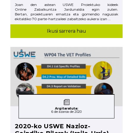
Joan den astean USWE Proiektuko kideek
Online Zabalkuntza Jardunaldia egin zuten.
Bertan, proiektuaren emaitza eta gomendio nagusiak
ekitaldiko 70 parte-hartzaileei zabaltzeko aukera izan ...
Ikusi sarrera hau
Argitaratuta:
6 de azaroa de 2020
2020-ko USWE Nazioz-