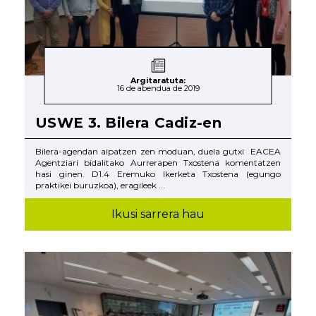
Argitaratuta:
16 de abendua de 2019
USWE 3. Bilera Cadiz-en
Bilera-agendan aipatzen zen moduan, duela gutxi EACEA
Agentziari bidalitako Aurrerapen Txostena komentatzen
hasi ginen. D1.4 Eremuko Ikerketa Txostena (egungo
praktikei buruzkoa), eragileek ...
Ikusi sarrera hau