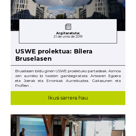
Argitaratuta:
21 de urria de 2019
USWE proiektua: Bilera
Bruselasen
Bruselasen bildu ginen USWE proiektuko partaideak. Asmoa
zen aurreko bi txosten gainbegiratzea: Artearen Egoera
eta Joerak eta Erronkak Aurreikustea. Gaitasunen eta
Profilen ...
Ikusi sarrera hau