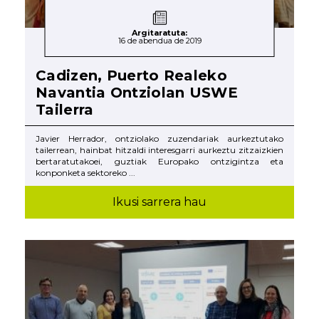
Argitaratuta:
16 de abendua de 2019
Cadizen, Puerto Realeko
Navantia Ontziolan USWE
Tailerra
Javier Herrador, ontziolako zuzendariak aurkeztutako
tailerrean, hainbat hitzaldi interesgarri aurkeztu zitzaizkien
bertaratutakoei, guztiak Europako ontzigintza eta
konponketa sektoreko ...
Ikusi sarrera hau