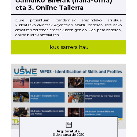
Gaindiko Bilerak (Iraila-Urria)
eta 3. Online Tailerra
Gure proiektuan pandemiak eragindako arriskua
kudeatzeko ekintzak Agentziari azaldu ondoren, lortutako
emaitzen zerrenda ere erakusten genion. Uda pasa ondoren,
online bilerak antolatzen ...
Ikusi sarrera hau
Argitaratuta:
6 de azaroa de 2020