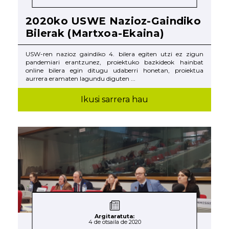
2020ko USWE Nazioz-Gaindiko
Bilerak (Martxoa-Ekaina)
USW-ren nazioz gaindiko 4. bilera egiten utzi ez zigun
pandemiari erantzunez, proiektuko bazkideok hainbat
online bilera egin ditugu udaberri honetan, proiektua
aurrera eramaten lagundu diguten ...
Ikusi sarrera hau
Argitaratuta:
4 de otsaila de 2020