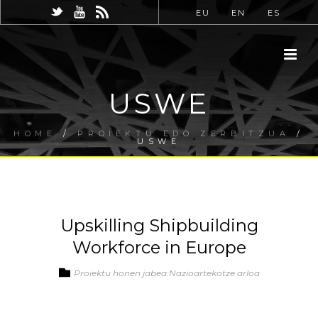
EU
EN
ES
USWE
HOME
/
PROIEKTU EDO ZERBITZUA
/
USWE
Upskilling Shipbuilding
Workforce in Europe
Proiektu honen jabea:Nazioartekotze arloa