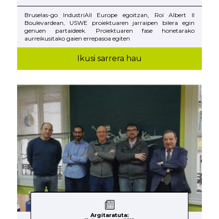
Bruselas-go IndustriAll Europe egoitzan, Roi Albert II
Boulevardean, USWE proiektuaren jarraipen bilera egin
genuen partaideek. Proiektuaren fase honetarako
aurreikusitako gaien errepasoa egiten
Ikusi sarrera hau
Argitaratuta: