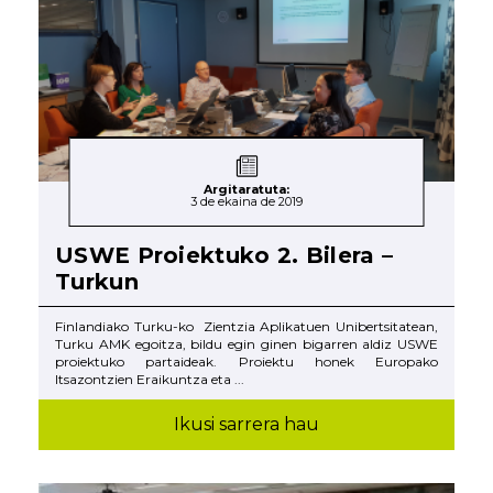
Argitaratuta:
3 de ekaina de 2019
USWE Proiektuko 2. Bilera –
Turkun
Finlandiako Turku-ko Zientzia Aplikatuen Unibertsitatean,
Turku AMK egoitza, bildu egin ginen bigarren aldiz USWE
proiektuko partaideak. Proiektu honek Europako
Itsazontzien Eraikuntza eta ...
Ikusi sarrera hau