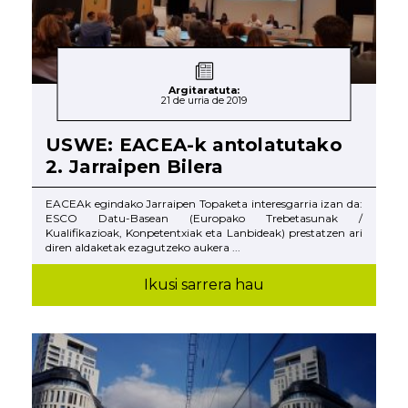
Argitaratuta:
21 de urria de 2019
USWE: EACEA-k antolatutako
2. Jarraipen Bilera
EACEAk egindako Jarraipen Topaketa interesgarria izan da:
ESCO Datu-Basean (Europako Trebetasunak /
Kualifikazioak, Konpetentxiak eta Lanbideak) prestatzen ari
diren aldaketak ezagutzeko aukera ...
Ikusi sarrera hau