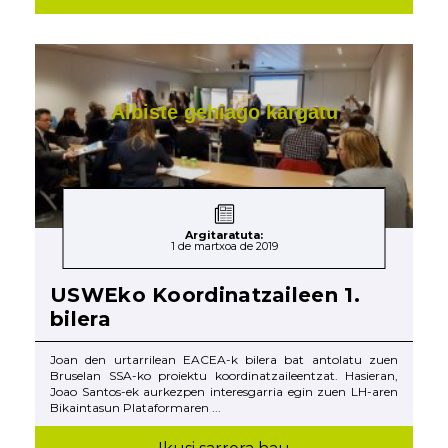
Albiste gehiago kargatu
Argitaratuta:
1 de martxoa de 2019
USWEko Koordinatzaileen 1.
bilera
Joan den urtarrilean EACEA-k bilera bat antolatu zuen
Bruselan SSA-ko proiektu koordinatzaileentzat. Hasieran,
Joao Santos-ek aurkezpen interesgarria egin zuen LH-aren
Bikaintasun Plataformaren ...