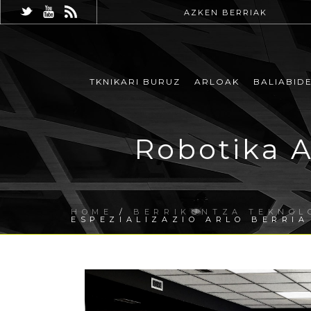
AZKEN BERRIAK
TKNIKARI BURUZ
ARLOAK
BALIABID
Robotika A
HOME
/
BERRIKUNTZA TEKNOL
ESPEZIALIZAZIO ARLO BERRI