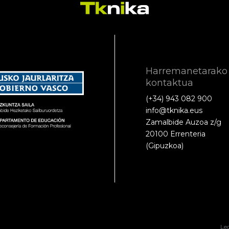
Harremanetarako
kontaktua
(+34) 943 082 900
info@tknika.eus
Zamalbide Auzoa z/g
20100 Errenteria
(Gipuzkoa)
Le