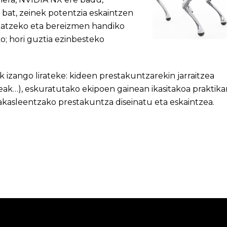
at, zeinek potentzia eskaintzen
tatzeko eta bereizmen handiko
; hori guztia ezinbesteko
zango lirateke: kideen prestakuntzarekin jarraitzea
ak…), eskuratutako ekipoen gainean ikasitakoa praktika
akasleentzako prestakuntza diseinatu eta eskaintzea.