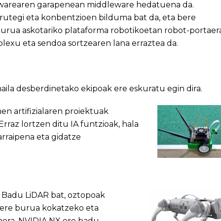
warearen garapenean middleware hedatuena da.
rutegi eta konbentzioen bilduma bat da, eta bere
urua askotariko plataforma robotikoetan robot-portaer
lexu eta sendoa sortzearen lana erraztea da.
aila desberdinetako ekipoak ere eskuratu egin dira.
en artifizialaren proiektuak
raz lortzen ditu IA funtzioak, hala
arraipena eta gidatze
. Badu LiDAR bat, oztopoak
bere burua kokatzeko eta
era, NVIDIA NX ere badu,