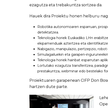
ezagutza eta trebakuntza sortzea da.
Hauek dira Proiektu honen helburu nag
Robotika autonomoaren esparruan, prospe
detektatzea.
Teknologia horiek Euskadiko LHn erabiltz
ekipamenduak aztertzea eta identifikatze
Nabigazio, manipulazio, pertzepzio, robot-
Simulagailuekin eta garapen-inguruneekin
Teknologia horiek hainbat esparrutan aplik
Lortutako ezagutza transferitzea, paradigm
prestakuntza, webminar edo bestelako fo
Proiektuaren garapenean CIFP Don Bosco 
hartzen dute parte.
Lehe
Oper