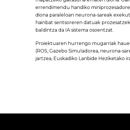
errendimendu handiko miniprozesadore b
diona paraleloan neurona-sareak exeku
hainbat sentsoreren datuak prozesatzeko
baldintza da IA sistema osoentzat.
Proiektuaren hurrengo mugarriak hauek i
(ROS, Gazebo Simuladorea, neurona-sare
jartzea, Euskadiko Lanbide Heziketako ir