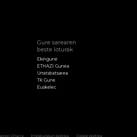
Gure sarearen
beste loturak
Ekingune
ETHAZI Gunea
Urratsbatsarea
TK Gune
Euskelec
gezko Oharra
Pribatutasun politika
Cookie politika