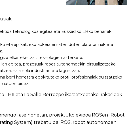
usiak:
ktiba teknologikoa egitea eta Euskadiko LHko beharrak
eko eta aplikatzeko aukera ematen duten plataformak eta
a.
giza elkarrekintza… teknologien azterketa.
 lan egitea, prozesuak robot autonomoekin birtualizatzeko.
atzea, hala nola industrian eta laguntzan.
a berri horretara egokitutako profil profesionalak bultzatzeko
rmatuen bidez.
LHII eta La Salle Berrozpe ikastetxeetako irakasleek
nengo fase honetan, proiektuko ekipoa ROSen (Robot
ating System) trebatu da. ROS, robot autonomoen