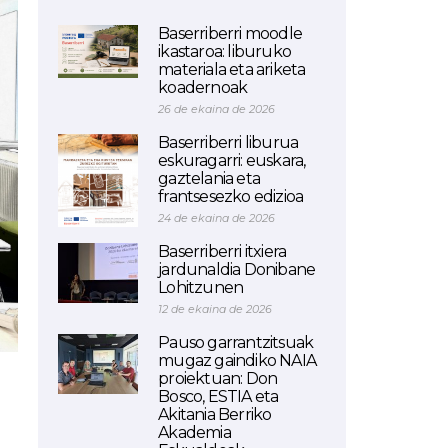
Baserriberri moodle
ikastaroa: liburuko
materiala eta ariketa
koadernoak
26 de ekaina de 2026
Baserriberri liburua
eskuragarri: euskara,
gaztelania eta
frantsesezko edizioa
24 de ekaina de 2026
Baserriberri itxiera
jardunaldia Donibane
Lohitzunen
12 de ekaina de 2026
Pauso garrantzitsuak
mugaz gaindiko NAIA
proiektuan: Don
Bosco, ESTIA eta
Akitania Berriko
Akademia