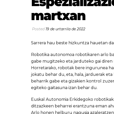
Espezializazi
martxan
Posted
19 de urtarrila de 2022
Sarrera hau beste hizkuntza hauetan da
Robotika autonomoa robotikaren arlo bat
gabe mugitzeko eta jarduteko gai diren 
Horretarako, robotak bere ingurunea h
jokatu behar du, eta, hala, jarduerak e
beharrik gabe eta gizakien kontrol zuzen
egiteko gaitasuna izan behar du.
Euskal Autonomia Erkidegoko robotikak 
ditzazkeen beharrei erantzuna eman ahal
Arlo honen helburu nagusia azaleratzen 