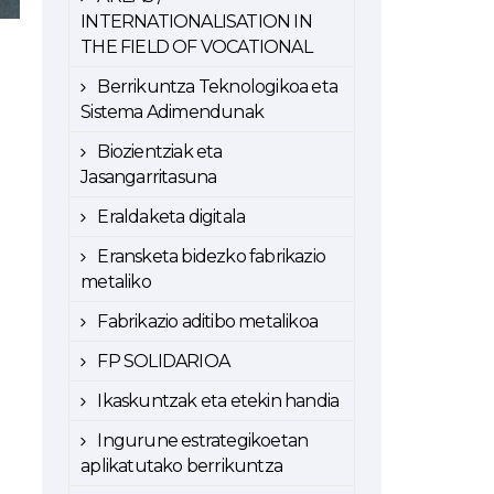
INTERNATIONALISATION IN
THE FIELD OF VOCATIONAL
Berrikuntza Teknologikoa eta
Sistema Adimendunak
Biozientziak eta
Jasangarritasuna
Eraldaketa digitala
Eransketa bidezko fabrikazio
metaliko
Fabrikazio aditibo metalikoa
FP SOLIDARIOA
Ikaskuntzak eta etekin handia
Ingurune estrategikoetan
aplikatutako berrikuntza