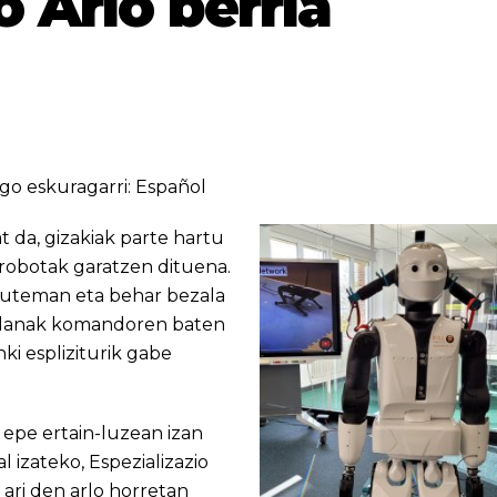
o Arlo berria
go eskuragarri:
Español
 da, gizakiak parte hartu
robotak garatzen dituena.
auteman eta behar bezala
ta lanak komandoren baten
ki espliziturik gabe
epe ertain-luzean izan
 izateko, Espezializazio
ari den arlo horretan