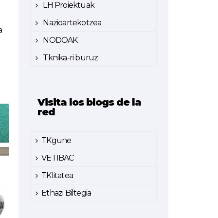
LH Proiektuak
Nazioartekotzea
a
NODOAK
Tknika-ri buruz
Visita los blogs de la
red
TKgune
VETIBAC
TKlitatea
Ethazi Biltegia