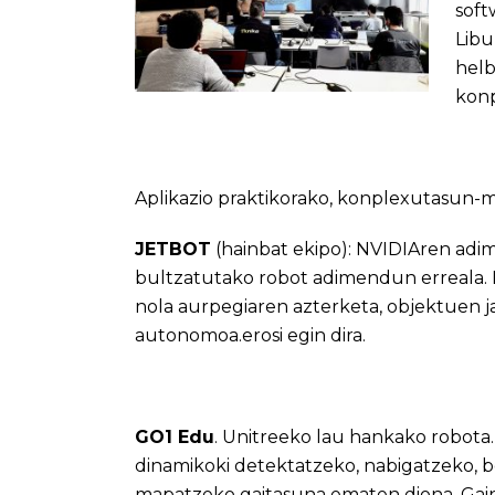
soft
Libu
helb
konp
Aplikazio praktikorako, konplexutasun-m
JETBOT
(hainbat ekipo): NVIDIAren adim
bultzatutako robot adimendun erreala. Er
nola aurpegiaren azterketa, objektuen j
autonomoa.erosi egin dira.
GO1 Edu
. Unitreeko lau hankako robota
dinamikoki detektatzeko, nabigatzeko, 
mapatzeko gaitasuna ematen diona. Gain