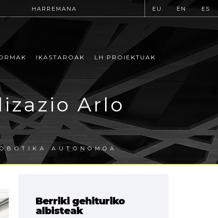
HARREMANA
EU
EN
ES
ORMAK
IKASTAROAK
LH PROIEKTUAK
izazio Arlo
OBOTIKA AUTONOMOA
Berriki gehituriko
albisteak