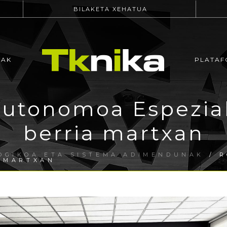
BILAKETA XEHATUA
EAK
PLATAF
utonomoa Espezial
berria martxan
OGIKOA ETA SISTEMA ADIMENDUNAK
/ R
A MARTXAN