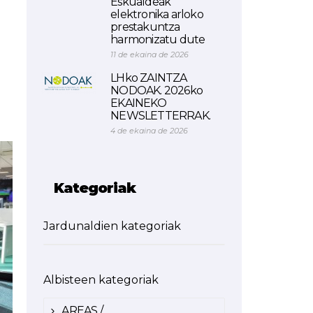
Eskualdeak
elektronika arloko
prestakuntza
harmonizatu dute
11 de ekaina de 2026
LHko ZAINTZA
NODOAK. 2026ko
EKAINEKO
NEWSLETTERRAK.
4 de ekaina de 2026
Kategoriak
Jardunaldien kategoriak
Albisteen kategoriak
AREAS /