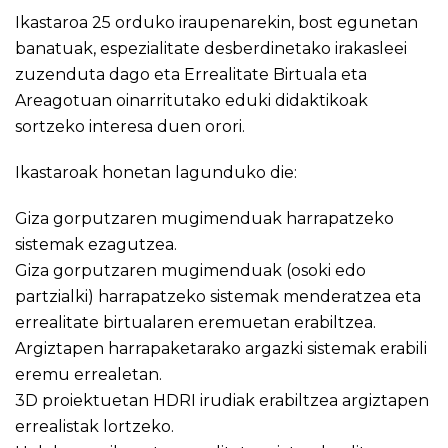
Ikastaroa 25 orduko iraupenarekin, bost egunetan
banatuak, espezialitate desberdinetako irakasleei
zuzenduta dago eta Errealitate Birtuala eta
Areagotuan oinarritutako eduki didaktikoak
sortzeko interesa duen orori.
Ikastaroak honetan lagunduko die:
Giza gorputzaren mugimenduak harrapatzeko
sistemak ezagutzea.
Giza gorputzaren mugimenduak (osoki edo
partzialki) harrapatzeko sistemak menderatzea eta
errealitate birtualaren eremuetan erabiltzea.
Argiztapen harrapaketarako argazki sistemak erabili
eremu errealetan.
3D proiektuetan HDRI irudiak erabiltzea argiztapen
errealistak lortzeko.