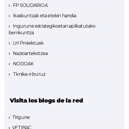
FP SOLIDARIOA
Ikaskuntzak eta etekin handia
Ingurune estrategikoetan aplikatutako
berrikuntza
LH Proiektuak
Nazioartekotzea
NODOAK
Tknika-ri buruz
Visita los blogs de la red
TKgune
VETIBAC