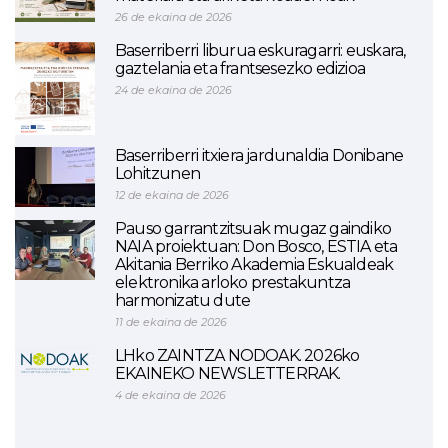
26 de ekaina de 2026
Baserriberri liburua eskuragarri: euskara,
gaztelania eta frantsesezko edizioa
24 de ekaina de 2026
Baserriberri itxiera jardunaldia Donibane
Lohitzunen
12 de ekaina de 2026
Pauso garrantzitsuak mugaz gaindiko
NAIA proiektuan: Don Bosco, ESTIA eta
Akitania Berriko Akademia Eskualdeak
elektronika arloko prestakuntza
harmonizatu dute
11 de ekaina de 2026
LHko ZAINTZA NODOAK. 2026ko
EKAINEKO NEWSLETTERRAK.
4 de ekaina de 2026