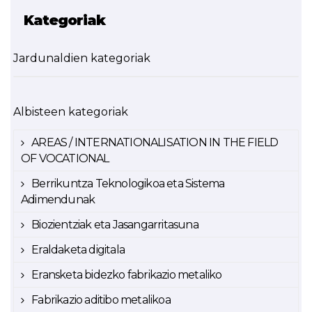
Kategoriak
Jardunaldien kategoriak
Albisteen kategoriak
AREAS / INTERNATIONALISATION IN THE FIELD
OF VOCATIONAL
Berrikuntza Teknologikoa eta Sistema
Adimendunak
Biozientziak eta Jasangarritasuna
Eraldaketa digitala
Eransketa bidezko fabrikazio metaliko
Fabrikazio aditibo metalikoa