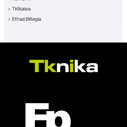
TKlitatea
Ethazi Biltegia