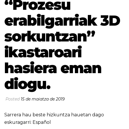
“Prozesu
erabilgarriak 3D
sorkuntzan”
ikastaroari
hasiera eman
diogu.
Posted
15 de maiatza de 2019
Sarrera hau beste hizkuntza hauetan dago
eskuragarri:
Español