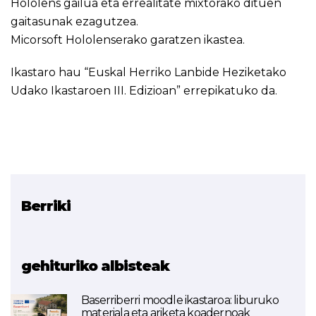
Hololens gailua eta errealitate mixtorako dituen
gaitasunak ezagutzea.
Micorsoft Hololenserako garatzen ikastea.
Ikastaro hau “
Euskal Herriko Lanbide Heziketako
Udako Ikastaroen III. Edizioan
” errepikatuko da.
Berriki
Erlazionatutako proiektua
Ingurune Birtualak
gehituriko albisteak
Baserriberri moodle ikastaroa: liburuko
materiala eta ariketa koadernoak