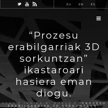
EU
EN
ES
“Prozesu
erabilgarriak 3D
sorkuntzan”
ikastaroari
hasiera eman
diogu.
HOME
/
TKNIKA-RI BURUZ
/ “PROZESU
ERABILGARRIAK 3D SORKUNTZAN”