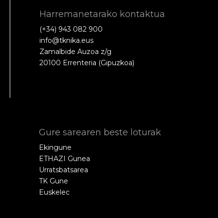
Harremanetarako kontaktua
(+34) 943 082 900
info@tknika.eus
Zamalbide Auzoa z/g
20100 Errenteria (Gipuzkoa)
Gure sarearen beste loturak
Ekingune
ETHAZI Gunea
Urratsbatsarea
TK Gune
Euskelec