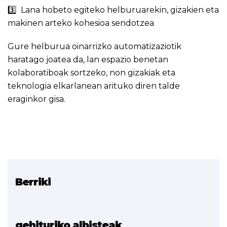
3️⃣ Lana hobeto egiteko helburuarekin, gizakien eta
makinen arteko kohesioa sendotzea
Gure helburua oinarrizko automatizaziotik
haratago joatea da, lan espazio benetan
kolaboratiboak sortzeko, non gizakiak eta
teknologia elkarlanean arituko diren talde
eraginkor gisa.
Berriki
Erlazionatutako proiektua
SkillAIbility
gehituriko albisteak