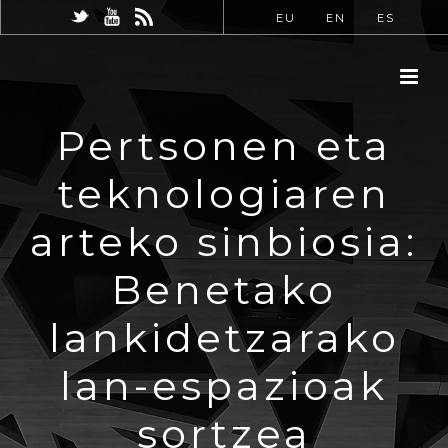
EU
EN
ES
Pertsonen eta
teknologiaren
arteko sinbiosia:
Benetako
lankidetzarako
lan-espazioak
sortzea