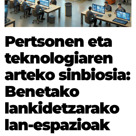
Pertsonen eta
teknologiaren
arteko sinbiosia:
Benetako
lankidetzarako
lan-espazioak