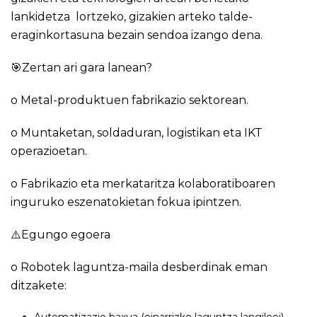
lankidetza lortzeko, gizakien arteko talde-
eraginkortasuna bezain sendoa izango dena.
🎯Zertan ari gara lanean?
o Metal-produktuen fabrikazio sektorean.
o Muntaketan, soldaduran, logistikan eta IKT
operazioetan.
o Fabrikazio eta merkataritza kolaboratiboaren
inguruko eszenatokietan fokua ipintzen.
⚠️Egungo egoera
o Robotek laguntza-maila desberdinak eman
ditzakete: