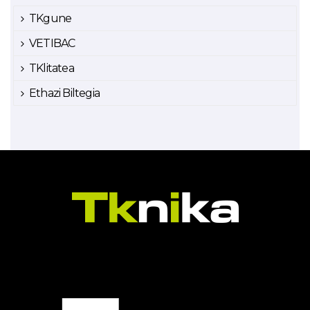
TKgune
VETIBAC
TKlitatea
Ethazi Biltegia