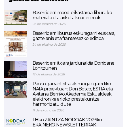
Baserriberri moodle ikastaroa: liburuko
materiala eta ariketa koadernoak
26 de ekaina de 2026
Baserriberri liburua eskuragarri: euskara,
gaztelania eta frantsesezko edizioa
24 de ekaina de 2026
Baserriberri itxiera jardunaldia Donibane
Lohitzunen
12 de ekaina de 2026
Pauso garrantzitsuak mugaz gaindiko
NAIA proiektuan: Don Bosco, ESTIA eta
Akitania Berriko Akademia Eskualdeak
elektronika arloko prestakuntza
harmonizatu dute
11 de ekaina de 2026
LHko ZAINTZA NODOAK. 2026ko
EKAINEKO NEWSLETTERRAK.