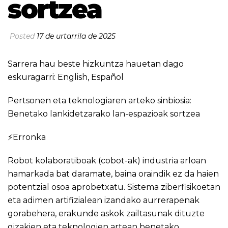
sortzea
Posted
17 de urtarrila de 2025
Sarrera hau beste hizkuntza hauetan dago
eskuragarri:
English
,
Español
Pertsonen eta teknologiaren arteko sinbiosia:
Benetako lankidetzarako lan-espazioak sortzea
⚡Erronka
Robot kolaboratiboak (cobot-ak) industria arloan
hamarkada bat daramate, baina oraindik ez da haien
potentzial osoa aprobetxatu. Sistema ziberfisikoetan
eta adimen artifizialean izandako aurrerapenak
gorabehera, erakunde askok zailtasunak dituzte
gizakien eta teknologien artean benetako