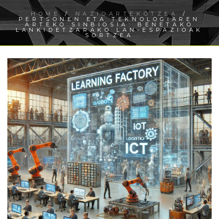
HOME
/
NAZIOARTEKOTZEA
/
PERTSONEN ETA TEKNOLOGIAREN
ARTEKO SINBIOSIA: BENETAKO
LANKIDETZARAKO LAN-ESPAZIOAK
SORTZEA