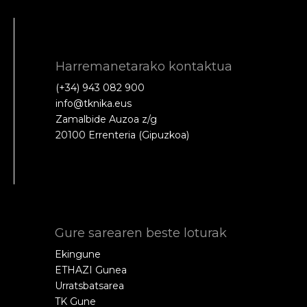
Harremanetarako kontaktua
(+34) 943 082 900
info@tknika.eus
Zamalbide Auzoa z/g
20100 Errenteria (Gipuzkoa)
Gure sarearen beste loturak
Ekingune
ETHAZI Gunea
Urratsbatsarea
TK Gune