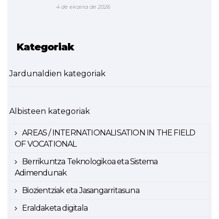
4 de ekaina de 2026
Kategoriak
Jardunaldien kategoriak
Albisteen kategoriak
AREAS / INTERNATIONALISATION IN THE FIELD
OF VOCATIONAL
Berrikuntza Teknologikoa eta Sistema
Adimendunak
Biozientziak eta Jasangarritasuna
Eraldaketa digitala