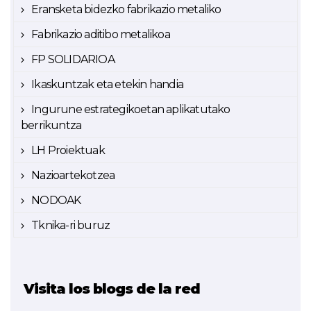
Eransketa bidezko fabrikazio metaliko
Fabrikazio aditibo metalikoa
FP SOLIDARIOA
Ikaskuntzak eta etekin handia
Ingurune estrategikoetan aplikatutako
berrikuntza
LH Proiektuak
Nazioartekotzea
NODOAK
Tknika-ri buruz
Visita los blogs de la red