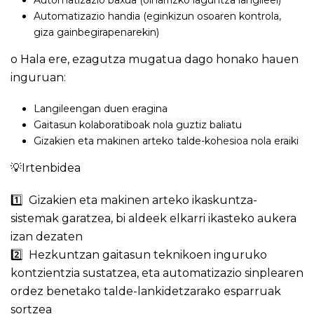
Automatizazio baxua (oinarrizko laguntza langileei)
Automatizazio handia (eginkizun osoaren kontrola,
giza gainbegirapenarekin)
o Hala ere, ezagutza mugatua dago honako hauen
inguruan:
Langileengan duen eragina
Gaitasun kolaboratiboak nola guztiz baliatu
Gizakien eta makinen arteko talde-kohesioa nola eraiki
💡Irtenbidea
1️⃣ Gizakien eta makinen arteko ikaskuntza-
sistemak garatzea, bi aldeek elkarri ikasteko aukera
izan dezaten
2️⃣ Hezkuntzan gaitasun teknikoen inguruko
kontzientzia sustatzea, eta automatizazio sinplearen
ordez benetako talde-lankidetzarako esparruak
sortzea