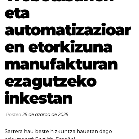
eta
automatizazioar
en etorkizuna
manufakturan
ezagutzeko
inkestan
Posted
25 de azaroa de 2025
Sarrera hau beste hizkuntza hauetan dago