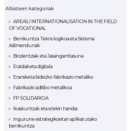
Albisteen kategoriak
AREAS / INTERNATIONALISATION IN THE FIELD
OF VOCATIONAL
Berrikuntza Teknologikoa eta Sistema
Adimendunak
Biozientziak eta Jasangarritasuna
Eraldaketa digitala
Eransketa bidezko fabrikazio metaliko
Fabrikazio aditibo metalikoa
FP SOLIDARIOA
Ikaskuntzak eta etekin handia
Ingurune estrategikoetan aplikatutako
berrikuntza