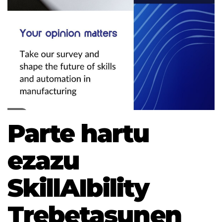
Parte hartu
ezazu
SkillAIbility
Trebetasunen