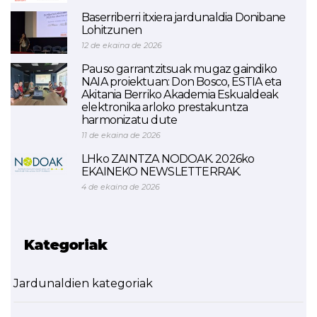
Baserriberri itxiera jardunaldia Donibane
Lohitzunen
12 de ekaina de 2026
Pauso garrantzitsuak mugaz gaindiko
NAIA proiektuan: Don Bosco, ESTIA eta
Akitania Berriko Akademia Eskualdeak
elektronika arloko prestakuntza
harmonizatu dute
11 de ekaina de 2026
LHko ZAINTZA NODOAK. 2026ko
EKAINEKO NEWSLETTERRAK.
4 de ekaina de 2026
Kategoriak
Jardunaldien kategoriak