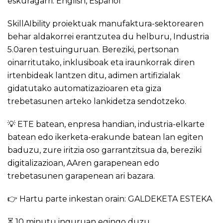
eskuragarri:
English
,
Español
SkillAIbility proiektuak manufaktura-sektorearen
behar aldakorrei erantzutea du helburu, Industria
5.0aren testuinguruan. Bereziki, pertsonan
oinarritutako, inklusiboak eta iraunkorrak diren
irtenbideak lantzen ditu, adimen artifizialak
gidatutako automatizazioaren eta giza
trebetasunen arteko lankidetza sendotzeko.
💡 ETE batean, enpresa handian, industria-elkarte
batean edo ikerketa-erakunde batean lan egiten
baduzu, zure iritzia oso garrantzitsua da, bereziki
digitalizazioan, AAren garapenean edo
trebetasunen garapenean ari bazara.
👉 Hartu parte inkestan orain:
GALDEKETA ESTEKA
⏳ 10 minutu inguruan egingo duzu.