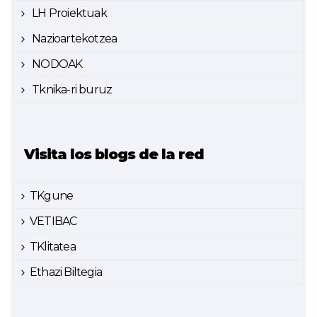
LH Proiektuak
Nazioartekotzea
NODOAK
Tknika-ri buruz
Visita los blogs de la red
TKgune
VETIBAC
TKlitatea
Ethazi Biltegia