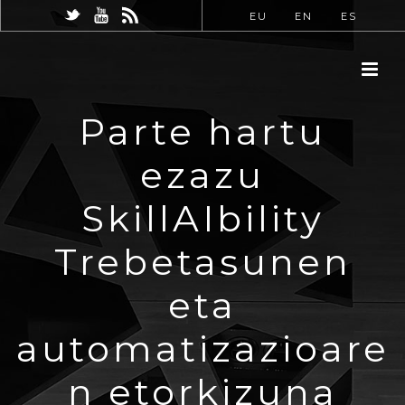
EU
EN
ES
Parte hartu
ezazu
SkillAIbility
Trebetasunen
eta
automatizazioare
n etorkizuna