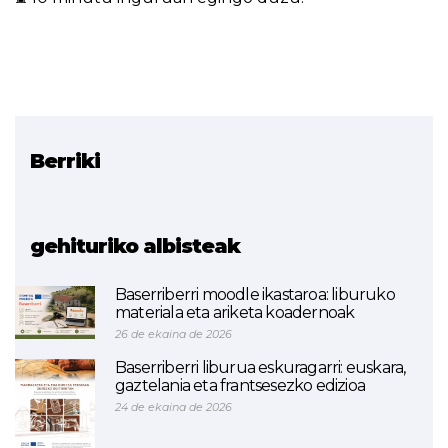
Berriki
Erlazionatutako proiektua
SkillAIbility
gehituriko albisteak
Baserriberri moodle ikastaroa: liburuko
materiala eta ariketa koadernoak
26 de ekaina de 2026
Baserriberri liburua eskuragarri: euskara,
gaztelania eta frantsesezko edizioa
24 de ekaina de 2026