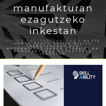
manufakturan
ezagutzeko
inkestan
HOME
/
NAZIOARTEKOTZEA
/ PARTE
HARTU EZAZU SKILLAIBILITY
TREBETASUNEN ETA
AUTOMATIZAZIOAREN ETORKIZUNA
MANUFAKTURAN EZAGUTZEKO
INKESTAN