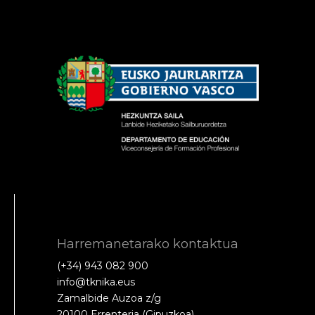
Harremanetarako kontaktua
(+34) 943 082 900
info@tknika.eus
Zamalbide Auzoa z/g
20100 Errenteria (Gipuzkoa)