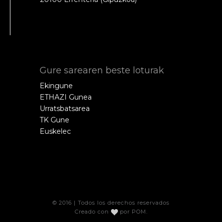
Gure sarearen beste loturak
Ekingune
ETHAZI Gunea
Urratsbatsarea
TK Gune
Euskelec
© 2016 | Todos los derechos reservados
Creado con
por
POM
.