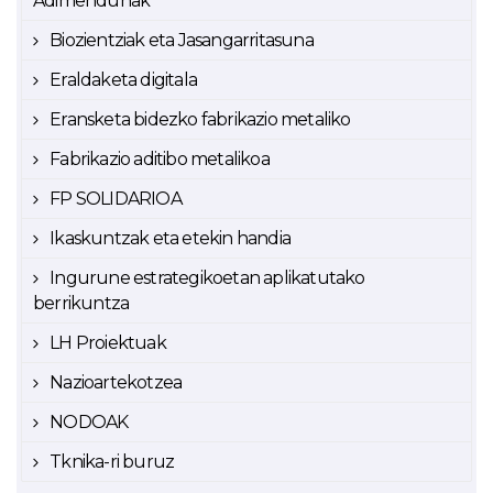
Adimendunak
Biozientziak eta Jasangarritasuna
Eraldaketa digitala
Eransketa bidezko fabrikazio metaliko
Fabrikazio aditibo metalikoa
FP SOLIDARIOA
Ikaskuntzak eta etekin handia
Ingurune estrategikoetan aplikatutako
berrikuntza
LH Proiektuak
Nazioartekotzea
NODOAK
Tknika-ri buruz