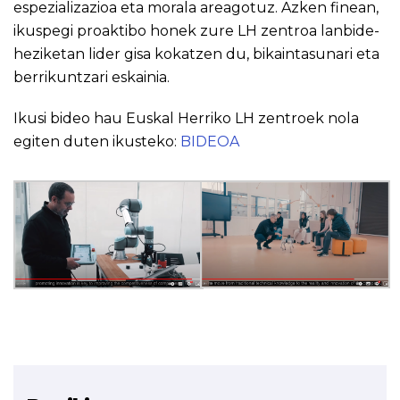
espezializazioa eta morala areagotuz. Azken finean,
ikuspegi proaktibo honek zure LH zentroa lanbide-
heziketan lider gisa kokatzen du, bikaintasunari eta
berrikuntzari eskainia.
Ikusi bideo hau Euskal Herriko LH zentroek nola
egiten duten ikusteko:
BIDEOA