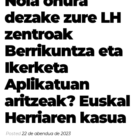
Nola onura
dezake zure LH
zentroak
Berrikuntza eta
Ikerketa
Aplikatuan
aritzeak? Euskal
Herriaren kasua
Posted
22 de abendua de 2023