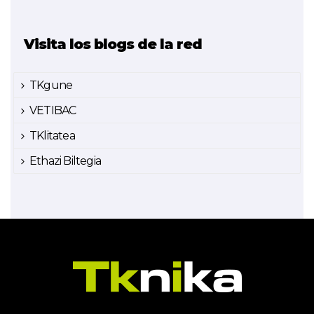
Visita los blogs de la red
TKgune
VETIBAC
TKlitatea
Ethazi Biltegia