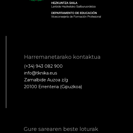
Harremanetarako kontaktua
(+34) 943 082 900
info@tknika.eus
Zamalbide Auzoa z/g
20100 Errenteria (Gipuzkoa)
Gure sarearen beste loturak