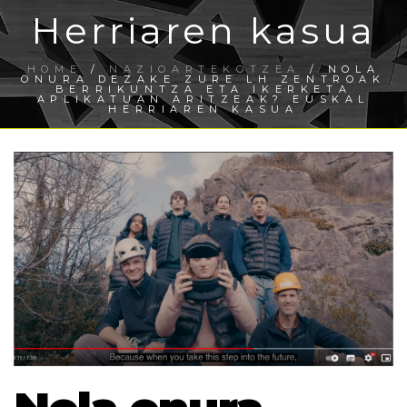
Herriaren kasua
HOME
/
NAZIOARTEKOTZEA
/ NOLA
ONURA DEZAKE ZURE LH ZENTROAK
BERRIKUNTZA ETA IKERKETA
APLIKATUAN ARITZEAK? EUSKAL
HERRIAREN KASUA