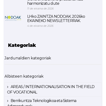
harmonizatu dute
11 de ekaina de 2026
LHko ZAINTZA NODOAK. 2026ko
EKAINEKO NEWSLETTERRAK.
4 de ekaina de 2026
Kategoriak
Jardunaldien kategoriak
Albisteen kategoriak
AREAS / INTERNATIONALISATION IN THE FIELD
OF VOCATIONAL
Berrikuntza Teknologikoa eta Sistema