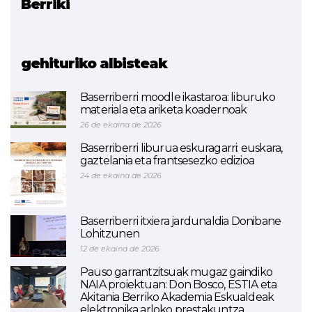
Berriki
Erlazionatutako proiektua
AIRinVET
gehituriko albisteak
Baserriberri moodle ikastaroa: liburuko
materiala eta ariketa koadernoak
26 de ekaina de 2026
Baserriberri liburua eskuragarri: euskara,
gaztelania eta frantsesezko edizioa
24 de ekaina de 2026
Baserriberri itxiera jardunaldia Donibane
Lohitzunen
12 de ekaina de 2026
Pauso garrantzitsuak mugaz gaindiko
NAIA proiektuan: Don Bosco, ESTIA eta
Akitania Berriko Akademia Eskualdeak
elektronika arloko prestakuntza