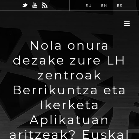
EU
EN
ES
Nola onura
dezake zure LH
zentroak
Berrikuntza eta
Ikerketa
Aplikatuan
aritzeak? Euskal