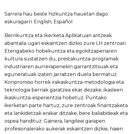
Sarrera hau beste hizkuntza hauetan dago
eskuragarri:
English
,
Español
Berrikuntza eta Ikerketa Aplikatuan aritzeak
abantaila ugari eskaintzen dizkio zure LH zentroari.
Etengabeko hobekuntza eta egokitzapenaren
kultura sustatzen du, prestakuntza-programak
industriaren aurrerapenekin garrantzitsuak eta
eguneratuak izaten jarraitzen duela bermatuz.
Konpromiso horrek irakaskuntza-metodologia eta
teknologia berriak garatzea ekar dezake, ikasleen
ikaskuntza-esperientzia hobetuz. Puntako
ikerketan parte hartuz, zure zentroak finantzaketa
eta lankidetzak erakar ditzake, bere baliabideak eta
ospea handituz. Gainera, langileei garapen
profesionalerako aukerak eskaintzen dizkie, haien