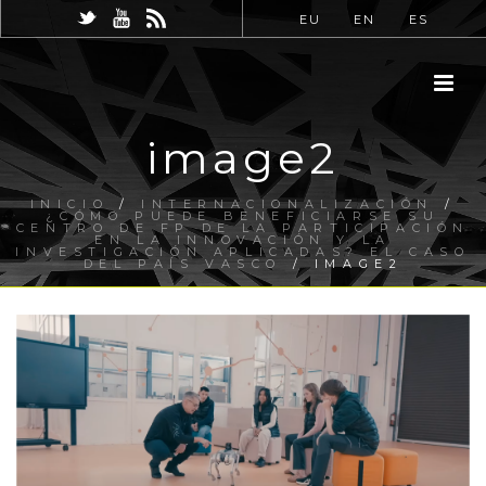
EU
EN
ES
image2
INICIO
/
INTERNACIONALIZACIÓN
/
¿CÓMO PUEDE BENEFICIARSE SU
CENTRO DE FP DE LA PARTICIPACIÓN
EN LA INNOVACIÓN Y LA
INVESTIGACIÓN APLICADAS? EL CASO
DEL PAÍS VASCO
/ IMAGE2