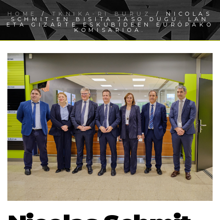
HOME
/
TKNIKA-RI BURUZ
/ NICOLAS
SCHMIT-EN BISITA JASO DUGU, LAN
ETA GIZARTE ESKUBIDEEN EUROPAKO
KOMISARIOA.