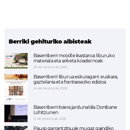
Berriki gehituriko albisteak
Baserriberri moodle ikastaroa: liburuko
materiala eta ariketa koadernoak
26 de ekaina de 2026
Baserriberri liburua eskuragarri: euskara,
gaztelania eta frantsesezko edizioa
24 de ekaina de 2026
Baserriberri itxiera jardunaldia Donibane
Lohitzunen
12 de ekaina de 2026
Pauso garrantzitsuak mugaz gaindiko