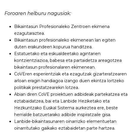
Foroaren helburu nagusiak:
Bikaintasun Profesionaleko Zentroen ekimena
ezagutaraztea.
Bikaintasun profesionaleko ekimenean lan egiten
duten erakundeen kopurua handitzea.
Estatuetako eta eskualdeetako agintarien
kontzientziazioa, babesa eta partaidetza areagotzea
bikaintasun profesionalaren ekimenean.
CoVEren esperientziak eta ezagutzak gizarteratzearen
arloan eragin handiagoa izango duen ekintza lortzeko
politikak prestatzearekin lotzea.
Abian diren CoVE proiektuen adibideak partekatzea eta
eztabaidatzea, bai eta Lanbide Heziketako eta
Hezkuntzako Euskal Sistema aurkeztea ere, beste
herrialde batzuetarako adibide inspiratzaile gisa.
Lanbide-bikaintasunaren oinarrizko elementuetan
oinarritutako gaikako eztabaidetan parte hartzea.