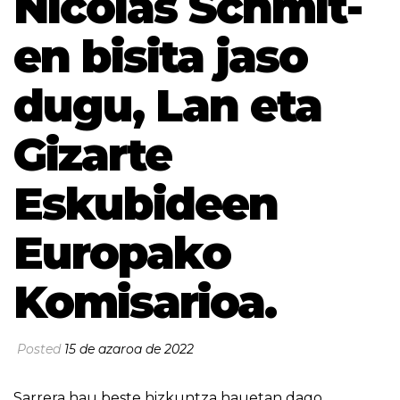
Nicolas Schmit-
en bisita jaso
dugu, Lan eta
Gizarte
Eskubideen
Europako
Komisarioa.
Posted
15 de azaroa de 2022
Sarrera hau beste hizkuntza hauetan dago