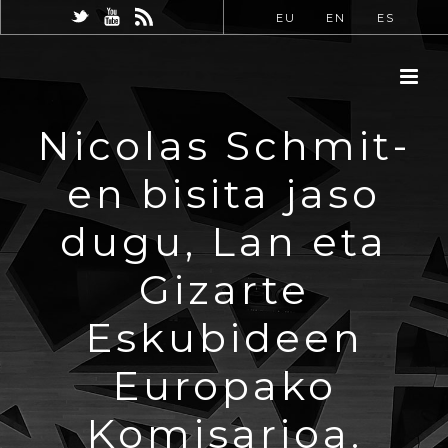
EU
EN
ES
Nicolas Schmit-
en bisita jaso
dugu, Lan eta
Gizarte
Eskubideen
Europako
Komisarioa.