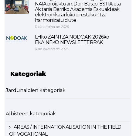
NAIA proiektuan: Don Bosco, ESTIA eta
Akitania Berriko Akademia Eskualdeak
elektronika arloko prestakuntza
harmonizatu dute
11 de ekaina de 2026
LHko ZAINTZA NODOAK. 2026ko
EKAINEKO NEWSLETTERRAK.
4 de ekaina de 2026
Kategoriak
Jardunaldien kategoriak
Albisteen kategoriak
AREAS / INTERNATIONALISATION IN THE FIELD
OF VOCATIONAL