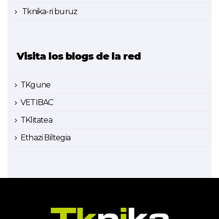
Tknika-ri buruz
Visita los blogs de la red
TKgune
VETIBAC
TKlitatea
Ethazi Biltegia