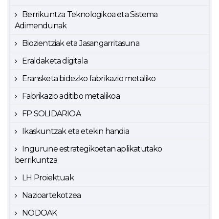
Berrikuntza Teknologikoa eta Sistema
Adimendunak
Biozientziak eta Jasangarritasuna
Eraldaketa digitala
Eransketa bidezko fabrikazio metaliko
Fabrikazio aditibo metalikoa
FP SOLIDARIOA
Ikaskuntzak eta etekin handia
Ingurune estrategikoetan aplikatutako
berrikuntza
LH Proiektuak
Nazioartekotzea
NODOAK