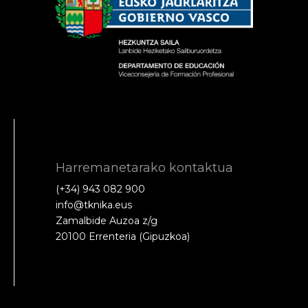
Harremanetarako kontaktua
(+34) 943 082 900
info@tknika.eus
Zamalbide Auzoa z/g
20100 Errenteria (Gipuzkoa)