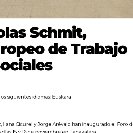
olas Schmit,
ropeo de Trabajo
ociales
los siguientes idiomas:
Euskara
nz, Ilana Cicurel y Jorge Arévalo han inaugurado el Foro 
 días 15 y 16 de noviembre en Tabakalera.