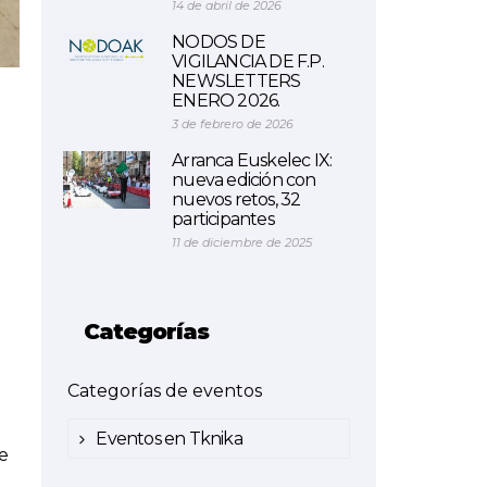
14 de abril de 2026
NODOS DE
VIGILANCIA DE F.P.
NEWSLETTERS
ENERO 2026.
3 de febrero de 2026
Arranca Euskelec IX:
nueva edición con
nuevos retos, 32
participantes
11 de diciembre de 2025
Categorías
Categorías de eventos
Eventos en Tknika
de