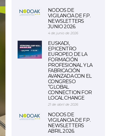
NODOS DE
VIGILANCIA DE F.P.
NEWSLETTERS
JUNIO 2026.
4 de junio de 2026
EUSKADI,
EPICENTRO
EUROPEO DE LA
FORMACIÓN
PROFESIONAL Y LA
FABRICACIÓN
AVANZADA CON EL
CONGRESO
“GLOBAL
CONNECTION FOR
LOCAL CHANGE
21 de abril de 2026
NODOS DE
VIGILANCIA DE F.P.
NEWSLETTERS
ABRIL 2026.