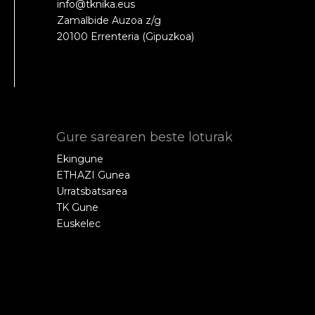
info@tknika.eus
Zamalbide Auzoa z/g
20100 Errenteria (Gipuzkoa)
Gure sarearen beste loturak
Ekingune
ETHAZI Gunea
Urratsbatsarea
TK Gune
Euskelec