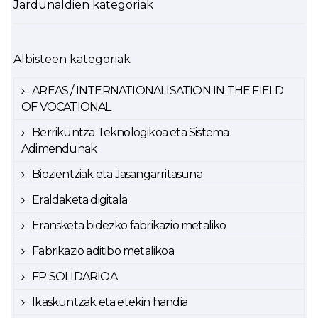
Jardunaldien kategoriak
Albisteen kategoriak
AREAS / INTERNATIONALISATION IN THE FIELD
OF VOCATIONAL
Berrikuntza Teknologikoa eta Sistema
Adimendunak
Biozientziak eta Jasangarritasuna
Eraldaketa digitala
Eransketa bidezko fabrikazio metaliko
Fabrikazio aditibo metalikoa
FP SOLIDARIOA
Ikaskuntzak eta etekin handia