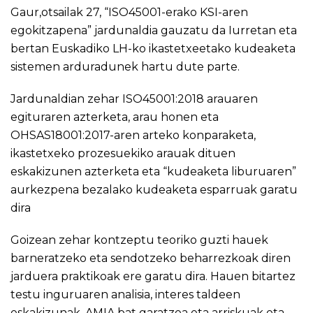
Gaur,otsailak 27, “ISO45001-erako KSI-aren
egokitzapena” jardunaldia gauzatu da Iurretan eta
bertan Euskadiko LH-ko ikastetxeetako kudeaketa
sistemen arduradunek hartu dute parte.
Jardunaldian zehar ISO45001:2018 arauaren
egituraren azterketa, arau honen eta
OHSAS18001:2017-aren arteko konparaketa,
ikastetxeko prozesuekiko arauak dituen
eskakizunen azterketa eta “kudeaketa liburuaren”
aurkezpena bezalako kudeaketa esparruak garatu
dira
Goizean zehar kontzeptu teoriko guzti hauek
barneratzeko eta sendotzeko beharrezkoak diren
jarduera praktikoak ere garatu dira. Hauen bitartez
testu inguruaren analisia, interes taldeen
eskakizunak, AMIA bat garatzea eta arriskuak eta