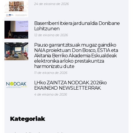
24 de ekaina de 2026
Baserriberri itxiera jardunaldia Donibane
Lohitzunen
12 de ekaina de 2026
Pauso garrantzitsuak mugaz gaindiko
NAIA proiektuan: Don Bosco, ESTIA eta
Akitania Berriko Akademia Eskualdeak
elektronika arloko prestakuntza
harmonizatu dute
11 de ekaina de 2026
LHko ZAINTZA NODOAK. 2026ko
EKAINEKO NEWSLETTERRAK.
4 de ekaina de 2026
Kategoriak