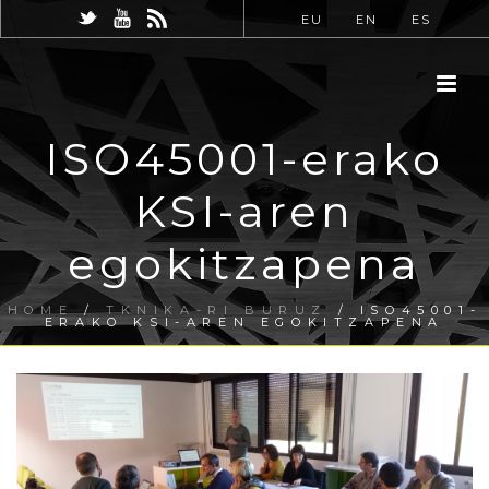
EU
EN
ES
ISO45001-erako
KSI-aren
egokitzapena
HOME
/
TKNIKA-RI BURUZ
/ ISO45001-
ERAKO KSI-AREN EGOKITZAPENA