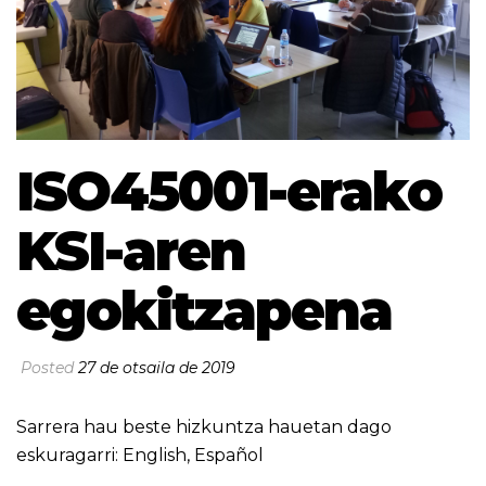
ISO45001-erako
KSI-aren
egokitzapena
Posted
27 de otsaila de 2019
Sarrera hau beste hizkuntza hauetan dago
eskuragarri:
English
,
Español