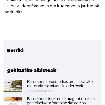
aukerak identifikatzeko eta kudeatzeko jarduerak
landu dira
Berriki
Erlazionatutako proiektua
KSI
gehituriko albisteak
Baserriberri moodle ikastaroa: liburuko
materiala eta ariketa koadernoak
26 de ekaina de 2026
Baserriberri liburua eskuragarri: euskara,
gaztelania eta frantsesezko edizioa