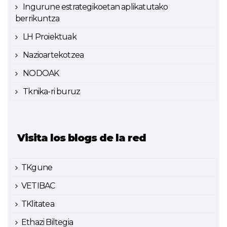
Ingurune estrategikoetan aplikatutako
berrikuntza
LH Proiektuak
Nazioartekotzea
NODOAK
Tknika-ri buruz
Visita los blogs de la red
TKgune
VETIBAC
TKlitatea
Ethazi Biltegia