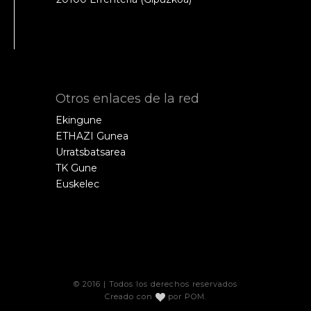
Otros enlaces de la red
Ekingune
ETHAZI Gunea
Urratsbatsarea
TK Gune
Euskelec
© 2016 | Todos los derechos reservados
Creado con
por
POM
.