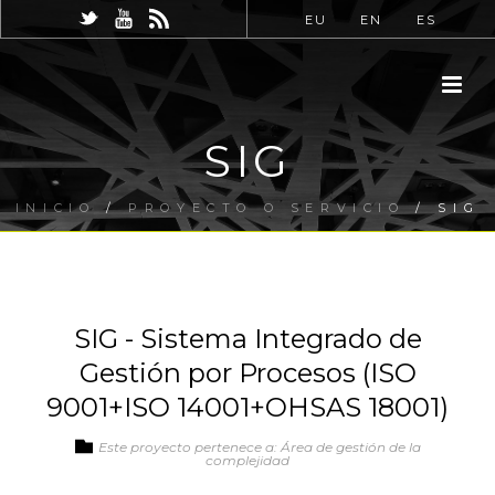
EU
EN
ES
SIG
INICIO
/
PROYECTO O SERVICIO
/ SIG
SIG - Sistema Integrado de
Gestión por Procesos (ISO
9001+ISO 14001+OHSAS 18001)
Este proyecto pertenece a: Área de gestión de la
complejidad