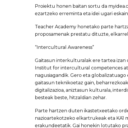
Proiektu honen baitan sortu da myidea.c
ezartzeko erreminta eta idei ugari eskain
Teacher Academy honetako parte hartzai
proposamenak prestatu dituzte, elkarrek
“Intercultural Awareness”
Gaitasun interkulturalak ere tartea iz
Institut for intercultural competences a
nagusiagandik. Gero eta globalizatuag
gaitasun teknikoetaz gain, beharrezkoak
digitalizazioa, aniztasun kulturala, inter
besteak beste, hitzaldian zehar.
Parte hartzen duten ikastetxeetako ord
nazioartekotzeko elkartrukeak eta KA1 
erakundeetatik. Gai honekin lotutako pr