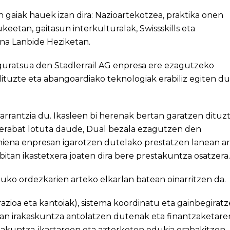
gaiak hauek izan dira: Nazioartekotzea, praktika onen
keetan, gaitasun interkulturalak, Swissskills eta
una Lanbide Heziketan.
guratsua den Stadlerrail AG enpresa ere ezagutzeko
dituzte eta abangoardiako teknologiak erabiliz egiten d
arrantzia du. Ikasleen bi herenak bertan garatzen dituz
 erabat lotuta daude, Dual bezala ezagutzen den
iena enpresan igarotzen dutelako prestatzen lanean ar
bitan ikastetxera joaten dira bere prestakuntza osatzera.
ko ordezkarien arteko elkarlan batean oinarritzen da.
azioa eta kantoiak), sistema koordinatu eta gainbegirat
tan irakaskuntza antolatzen dutenak eta finantzaketare
takuntza-ikastaroen eta azterketen edukia erabakitzen