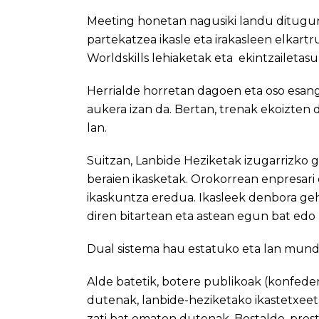
Meeting honetan nagusiki landu ditugun 
partekatzea ikasle eta irakasleen elkartru
Worldskills lehiaketak eta ekintzailetas
Herrialde horretan dagoen eta oso esan
aukera izan da. Bertan, trenak ekoizten 
lan.
Suitzan, Lanbide Heziketak izugarrizko g
beraien ikasketak. Orokorrean enpresari
ikaskuntza eredua. Ikasleek denbora geh
diren bitartean eta astean egun bat edo 
Dual sistema hau estatuko eta lan mundu
Alde batetik, botere publikoak (konfeder
dutenak, lanbide-heziketako ikastetxee
zati bat ematen dutenak. Bestalde, pres