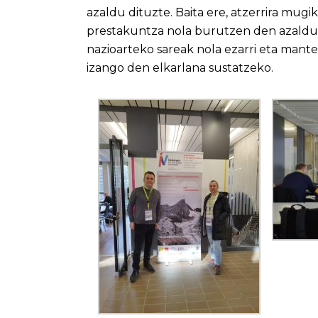
azaldu dituzte. Baita ere, atzerrira mug
prestakuntza nola burutzen den azaldu 
nazioarteko sareak nola ezarri eta man
izango den elkarlana sustatzeko.