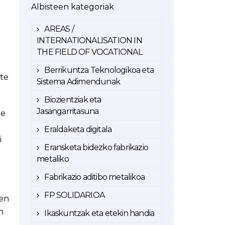
Albisteen kategoriak
AREAS /
INTERNATIONALISATION IN
THE FIELD OF VOCATIONAL
Berrikuntza Teknologikoa eta
ute
Sistema Adimendunak
Biozientziak eta
Jasangarritasuna
te
Eraldaketa digitala
i
Eransketa bidezko fabrikazio
metaliko
Fabrikazio aditibo metalikoa
FP SOLIDARIOA
zen
n
Ikaskuntzak eta etekin handia