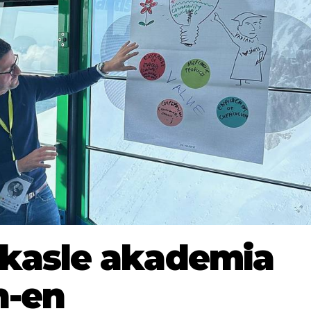
akasle akademia
n-en