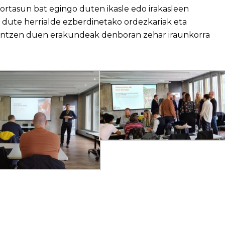
ikortasun bat egingo duten ikasle edo irakasleen
dute herrialde ezberdinetako ordezkariak eta
tentzen duen erakundeak denboran zehar iraunkorra