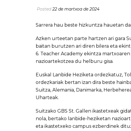
Posted
22 de martxoa de 2024
Sarrera hau beste hizkuntza hauetan da
Azken urteetan parte hartzen ari gara 
baitan burutzen ari diren bilera eta eki
6. Teacher Academy ekintza martxoaren 
nazioartekotzea du helburu gisa.
Euskal Lanbide Heziketa ordezkatuz,
To
ordezkariak bertan izan dira beste hainb
Suitza, Alemania, Danimarka, Herbehereak
Uharteak.
Suitzako
GBS St. Gallen
ikastetxeak gida
nola, bertako lanbide-heziketan nazioar
eta ikastetxeko campus ezberdinek ditu