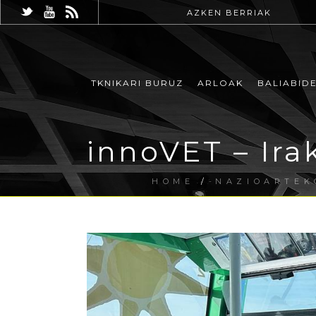
AZKEN BERRIAK
TKNIKARI BURUZ
ARLOAK
BALIABID
innoVET – Ira
HOME
/
NAZIOARTEK