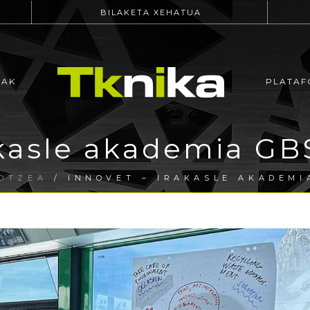
BILAKETA XEHATUA
EAK
PLATAF
kasle akademia GB
OTZEA
/ INNOVET – IRAKASLE AKADEMI