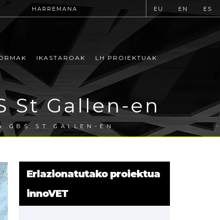
HARREMANA
EU
EN
ES
ORMAK
IKASTAROAK
LH PROIEKTUAK
S St Gallen-en
A GBS ST GALLEN-EN
Erlazionatutako proiektua
innoVET