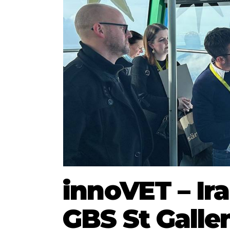
innoVET – Ir
GBS St Galle