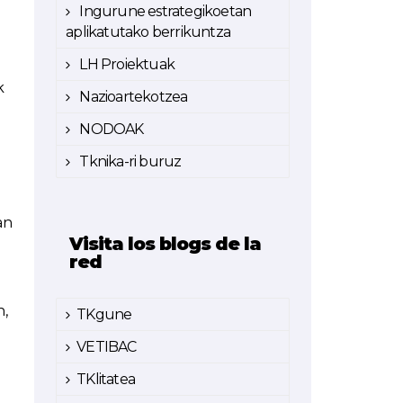
Ingurune estrategikoetan
aplikatutako berrikuntza
LH Proiektuak
k
Nazioartekotzea
NODOAK
Tknika-ri buruz
an
Visita los blogs de la
red
n,
TKgune
VETIBAC
TKlitatea