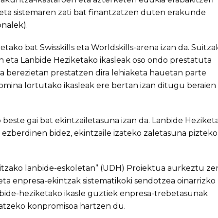
eta sistemaren zati bat finantzatzen duten erakunde
nalek).
ako bat Swisskills eta Worldskills-arena izan da. Suitza
an eta Lanbide Heziketako ikasleak oso ondo prestatuta
 berezietan prestatzen dira lehiaketa hauetan parte
omina lortutako ikasleak ere bertan izan ditugu beraien
este gai bat ekintzailetasuna izan da. Lanbide Heziket
ezberdinen bidez, ekintzaile izateko zaletasuna pizteko
tzako lanbide-eskoletan” (UDH) Proiektua aurkeztu ze
a enpresa-ekintzak sistematikoki sendotzea oinarrizko
nbide-heziketako ikasle guztiek enpresa-trebetasunak
atzeko konpromisoa hartzen du.