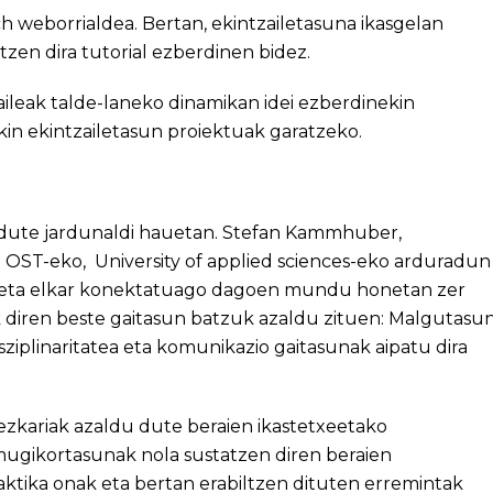
h weborrialdea. Bertan, ekintzailetasuna ikasgelan
tzen dira tutorial ezberdinen bidez.
leak talde-laneko dinamikan idei ezberdinekin
in ekintzailetasun proiektuak garatzeko.
an dute jardunaldi hauetan. Stefan Kammhuber,
t OST-eko, University of applied sciences-eko arduradun
o eta elkar konektatuago dagoen mundu honetan zer
 diren beste gaitasun batzuk azaldu zituen: Malgutasun
disziplinaritatea eta komunikazio gaitasunak aipatu dira
ezkariak azaldu dute beraien ikastetxeetako
mugikortasunak nola sustatzen diren beraien
aktika onak eta bertan erabiltzen dituten erremintak