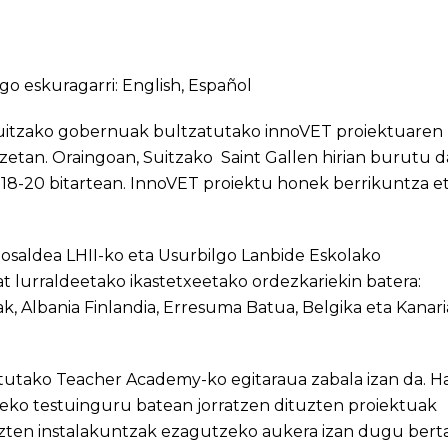
go eskuragarri:
English
,
Español
Suitzako gobernuak bultzatutako innoVET proiektuaren
ntzetan. Oraingoan, Suitzako Saint Gallen hirian burutu d
18-20 bitartean. InnoVET proiektu honek berrikuntza e
losaldea LHII
-ko eta
Usurbilgo Lanbide Eskolako
at lurraldeetako ikastetxeetako ordezkariekin batera:
, Albania Finlandia, Erresuma Batua, Belgika eta Kanari
tutako Teacher Academy-ko egitaraua zabala izan da. H
teko testuinguru batean jorratzen dituzten proiektuak
zten instalakuntzak ezagutzeko aukera izan dugu bert