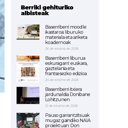
Berriki gehituriko
albisteak
Baserriberri moodle
ikastaroa: liburuko
materiala eta ariketa
koadernoak
26 de ekaina de 2026
Baserriberri liburua
eskuragarri: euskara,
gaztelania eta
frantsesezko edizioa
24 de ekaina de 2026
Baserriberri itxiera
jardunaldia Donibane
Lohitzunen
12 de ekaina de 2026
Pauso garrantzitsuak
mugaz gaindiko NAIA
proiektuan: Don