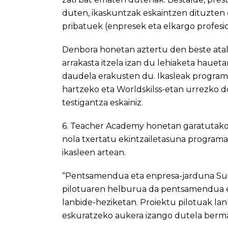
duten, ikaskuntzak eskaintzen dituzten 
pribatuek (enpresek eta elkargo profesio
Denbora honetan aztertu den beste atalet
arrakasta itzela izan du lehiaketa hauet
daudela erakusten du. Ikasleak programa
hartzeko eta Worldskilss-etan urrezko d
testigantza eskainiz.
6. Teacher Academy honetan garatutako b
nola txertatu ekintzailetasuna programa 
ikasleen artean.
“Pentsamendua eta enpresa-jarduna Sui
pilotuaren helburua da pentsamendua et
lanbide-heziketan. Proiektu pilotuak la
eskuratzeko aukera izango dutela berm