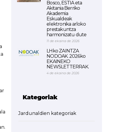
Bosco, ESTIA eta
Akitania Berriko
Akademia
Eskualdeak
elektronika arloko
prestakuntza
harmonizatu dute
11 de ekaina de 2026
a
LHko ZAINTZA
ta
NODOAK. 2026ko
EKAINEKO
NEWSLETTERRAK.
4 de ekaina de 2026
ar
Kategoriak
ala
Jardunaldien kategoriak
an.