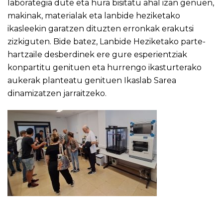
laborategia dute eta hura bisitatu ahal izan genuen,
makinak, materialak eta lanbide heziketako
ikasleekin garatzen dituzten erronkak erakutsi
zizkiguten. Bide batez, Lanbide Heziketako parte-
hartzaile desberdinek ere gure esperientziak
konpartitu genituen eta hurrengo ikasturterako
aukerak planteatu genituen Ikaslab Sarea
dinamizatzen jarraitzeko.