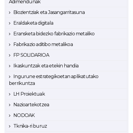
Adimendunak
Biozientziak eta Jasangarritasuna
Eraldaketa digitala
Eransketa bidezko fabrikazio metaliko
Fabrikazio aditibo metalikoa
FP SOLIDARIOA
Ikaskuntzak eta etekin handia
Ingurune estrategikoetan aplikatutako
berrikuntza
LH Proiektuak
Nazioartekotzea
NODOAK
Tknika-ri buruz