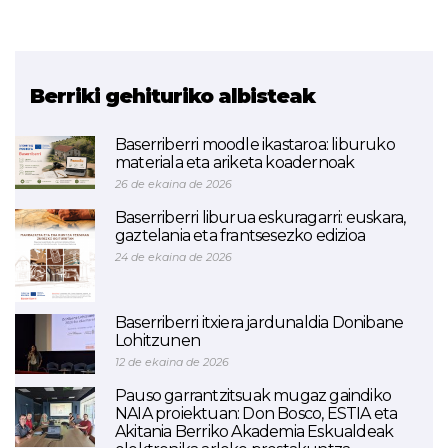
Berriki gehituriko albisteak
Baserriberri moodle ikastaroa: liburuko
materiala eta ariketa koadernoak
26 de ekaina de 2026
Baserriberri liburua eskuragarri: euskara,
gaztelania eta frantsesezko edizioa
24 de ekaina de 2026
Baserriberri itxiera jardunaldia Donibane
Lohitzunen
12 de ekaina de 2026
Pauso garrantzitsuak mugaz gaindiko
NAIA proiektuan: Don Bosco, ESTIA eta
Akitania Berriko Akademia Eskualdeak