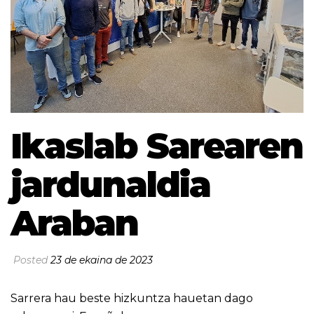
Ikaslab Sarearen
jardunaldia
Araban
Posted
23 de ekaina de 2023
Sarrera hau beste hizkuntza hauetan dago