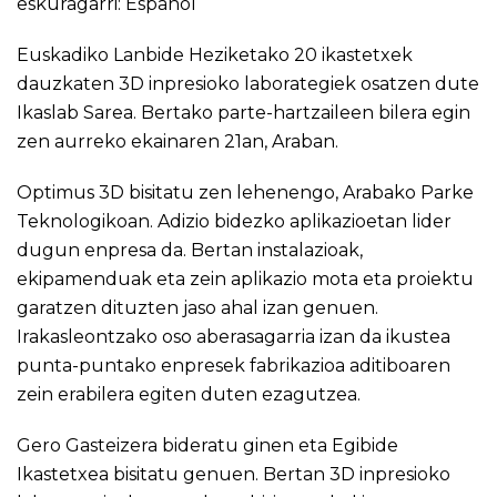
eskuragarri:
Español
Euskadiko Lanbide Heziketako 20 ikastetxek
dauzkaten 3D inpresioko laborategiek osatzen dute
Ikaslab Sarea. Bertako parte-hartzaileen bilera egin
zen aurreko ekainaren 21an, Araban.
Optimus 3D bisitatu zen lehenengo, Arabako Parke
Teknologikoan. Adizio bidezko aplikazioetan lider
dugun enpresa da. Bertan instalazioak,
ekipamenduak eta zein aplikazio mota eta proiektu
garatzen dituzten jaso ahal izan genuen.
Irakasleontzako oso aberasagarria izan da ikustea
punta-puntako enpresek fabrikazioa aditiboaren
zein erabilera egiten duten ezagutzea.
Gero Gasteizera bideratu ginen eta Egibide
Ikastetxea bisitatu genuen. Bertan 3D inpresioko