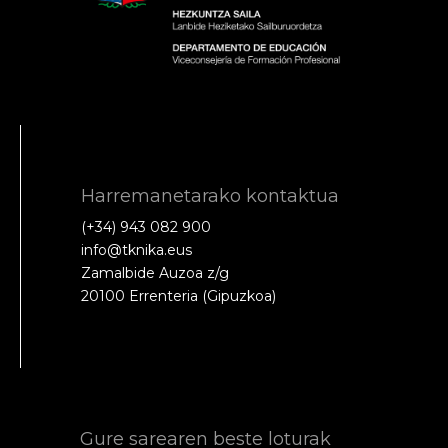
Harremanetarako kontaktua
(+34) 943 082 900
info@tknika.eus
Zamalbide Auzoa z/g
20100 Errenteria (Gipuzkoa)
Gure sarearen beste loturak