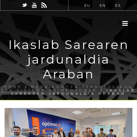
EU
EN
ES
Ikaslab Sarearen
jardunaldia
Araban
HOME
/
BERRIKUNTZA TEKNOLOGIKOA
ETA SISTEMA ADIMENDUNAK
/ IKASLAB
SAREAREN JARDUNALDIA ARABAN