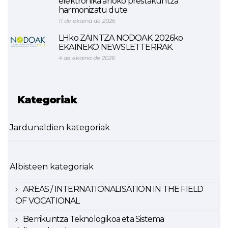
elektronika arloko prestakuntza
harmonizatu dute
11 de ekaina de 2026
LHko ZAINTZA NODOAK. 2026ko
EKAINEKO NEWSLETTERRAK.
4 de ekaina de 2026
Kategoriak
Jardunaldien kategoriak
Albisteen kategoriak
AREAS / INTERNATIONALISATION IN THE FIELD
OF VOCATIONAL
Berrikuntza Teknologikoa eta Sistema