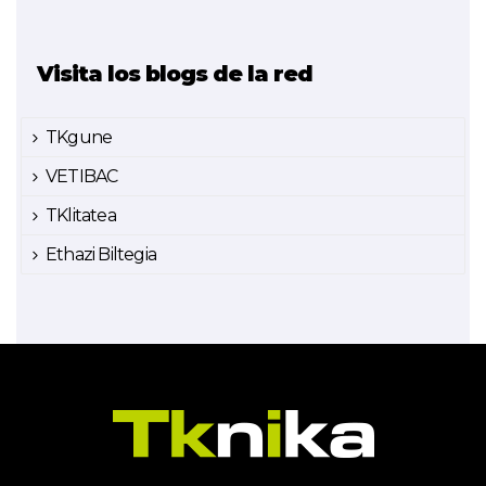
Visita los blogs de la red
TKgune
VETIBAC
TKlitatea
Ethazi Biltegia