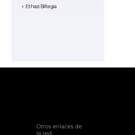
Ethazi Biltegia
Otros enlaces de
la red