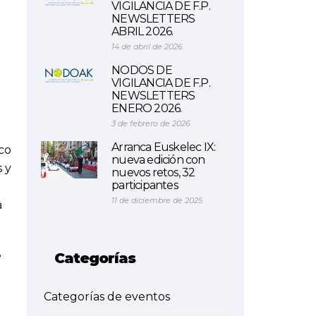
VIGILANCIA DE F.P.
NEWSLETTERS
ABRIL 2026.
14 de abril de 2026
NODOS DE
VIGILANCIA DE F.P.
NEWSLETTERS
ENERO 2026.
3 de febrero de 2026
Arranca Euskelec IX:
ico
nueva edición con
s y
nuevos retos, 32
participantes
11 de diciembre de 2025
a
e
Categorías
Categorías de eventos