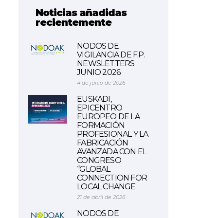
Noticias añadidas
recientemente
NODOS DE
VIGILANCIA DE F.P.
NEWSLETTERS
JUNIO 2026.
4 de junio de 2026
EUSKADI,
EPICENTRO
EUROPEO DE LA
FORMACIÓN
PROFESIONAL Y LA
FABRICACIÓN
AVANZADA CON EL
CONGRESO
“GLOBAL
CONNECTION FOR
LOCAL CHANGE
21 de abril de 2026
NODOS DE