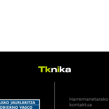
Harremanetarako
kontaktua