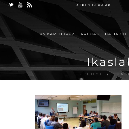
AZKEN BERRIAK
TKNIKARI BURUZ
ARLOAK
BALIABID
Ikasla
HOME
/
TKNI