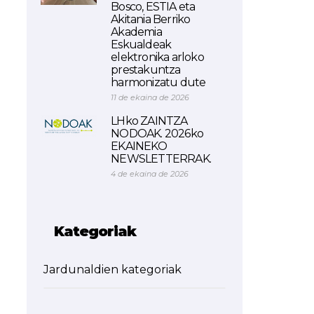
Bosco, ESTIA eta
Akitania Berriko
Akademia
Eskualdeak
elektronika arloko
prestakuntza
harmonizatu dute
11 de ekaina de 2026
LHko ZAINTZA
NODOAK. 2026ko
EKAINEKO
NEWSLETTERRAK.
4 de ekaina de 2026
Kategoriak
Jardunaldien kategoriak