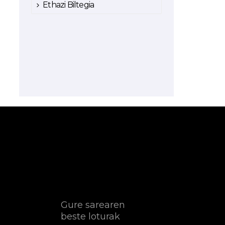
Ethazi Biltegia
Gure sarearen
beste loturak