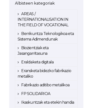
Albisteen kategoriak
AREAS /
INTERNATIONALISATION IN
THE FIELD OF VOCATIONAL
Berrikuntza Teknologikoa eta
Sistema Adimendunak
Biozientziak eta
Jasangarritasuna
Eraldaketa digitala
Eransketa bidezko fabrikazio
metaliko
Fabrikazio aditibo metalikoa
FP SOLIDARIOA
Ikaskuntzak eta etekin handia