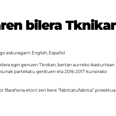
aren bilera Tknika
go eskuragarri:
English
,
Español
bilera egin genuen Tknikan, bertan aurreko ikasturtean
asunak partekatu genituen eta 2016-2017 kursorako
tor Barahona etorri zen bere “fabricatufabrica” proiektua