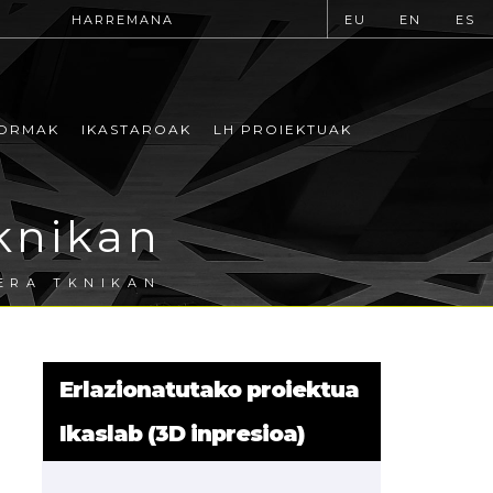
HARREMANA
EU
EN
ES
ORMAK
IKASTAROAK
LH PROIEKTUAK
Tknikan
ERA TKNIKAN
Erlazionatutako proiektua
Ikaslab (3D inpresioa)