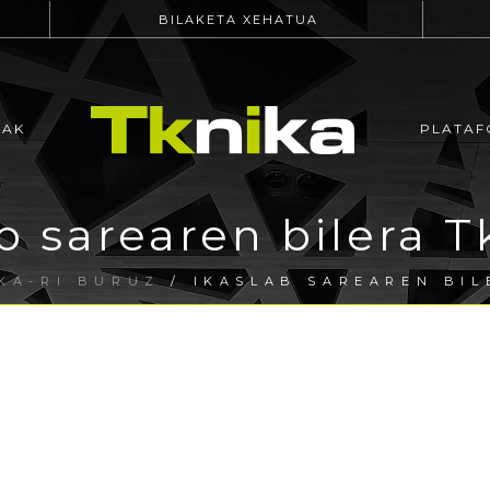
BILAKETA XEHATUA
EAK
PLATAF
b sarearen bilera 
KA-RI BURUZ
/ IKASLAB SAREAREN BIL