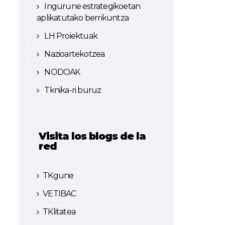
Ingurune estrategikoetan
aplikatutako berrikuntza
LH Proiektuak
Nazioartekotzea
NODOAK
Tknika-ri buruz
Visita los blogs de la
red
TKgune
VETIBAC
TKlitatea