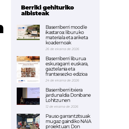
Berriki gehituriko
albisteak
n
Baserriberri moodle
ikastaroa: liburuko
materiala eta ariketa
koadernoak
26 de ekaina de 2026
Baserriberri liburua
eskuragarri: euskara,
gaztelania eta
frantsesezko edizioa
24 de ekaina de 2026
Baserriberri itxiera
jardunaldia Donibane
Lohitzunen
12 de ekaina de 2026
Pauso garrantzitsuak
mugaz gaindiko NAIA
proiektuan: Don