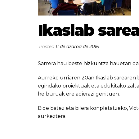
Ikaslab sare
Posted
11 de azaroa de 2016
Sarrera hau beste hizkuntza hauetan da
Aurreko urriaren 20an Ikaslab sarearen 
egindako proiektuak eta edukitako zalt
helburuak ere adierazi genituen.
Bide batez eta bilera konpletatzeko, Vic
aurkeztera.