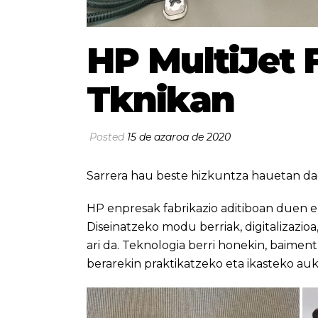
HP MultiJet 
Tknikan
Posted
15 de azaroa de 2020
Sarrera hau beste hizkuntza hauetan da
HP enpresak fabrikazio aditiboan duen 
Diseinatzeko modu berriak, digitalizazioa,
ari da. Teknologia berri honekin, baime
berarekin praktikatzeko eta ikasteko au