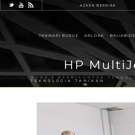
AZKEN BERRIAK
TKNIKARI BURUZ
ARLOAK
BALIABID
HP MultiJ
HOME
/
BERRIKUNTZA TEKNOL
TEKNOLOGIA TKNIKAN