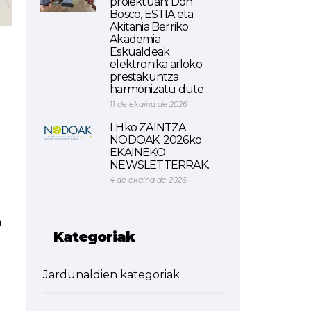
proiektuan: Don
Bosco, ESTIA eta
Akitania Berriko
Akademia
Eskualdeak
elektronika arloko
prestakuntza
harmonizatu dute
11 de ekaina de 2026
LHko ZAINTZA
NODOAK. 2026ko
EKAINEKO
NEWSLETTERRAK.
4 de ekaina de 2026
n
Kategoriak
Jardunaldien kategoriak