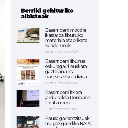
Berriki gehituriko
albisteak
Baserriberri moodle
ikastaroa: liburuko
materiala eta ariketa
koadernoak
26 de ekaina de 2026
Baserriberri liburua
eskuragarri: euskara,
gaztelania eta
frantsesezko edizioa
24 de ekaina de 2026
Baserriberri itxiera
jardunaldia Donibane
Lohitzunen
12 de ekaina de 2026
Pauso garrantzitsuak
mugaz gaindiko NAIA