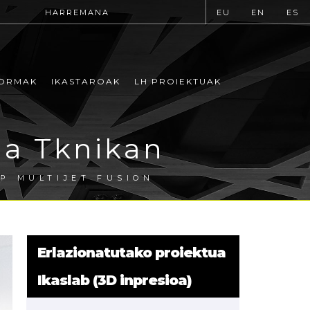
HARREMANA
EU
EN
ES
ORMAK
IKASTAROAK
LH PROIEKTUAK
ia Tknikan
P MULTIJET FUSION
Erlazionatutako proiektua
Ikaslab (3D inpresioa)