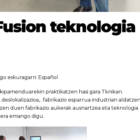
Fusion teknologia
go eskuragarri:
Español
ekipamenduarekin praktikatzen hasi gara Tknikan.
 deslokalizazioa,.. fabrikazio esparrua industrian aldatze
ntzen duen fabrikazio aukerak ausnartzea eta teknologia
kera emango digu.