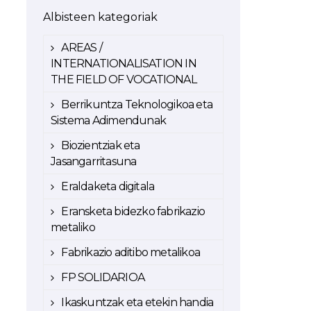
Albisteen kategoriak
AREAS /
INTERNATIONALISATION IN
THE FIELD OF VOCATIONAL
Berrikuntza Teknologikoa eta
Sistema Adimendunak
Biozientziak eta
Jasangarritasuna
Eraldaketa digitala
Eransketa bidezko fabrikazio
metaliko
Fabrikazio aditibo metalikoa
FP SOLIDARIOA
Ikaskuntzak eta etekin handia