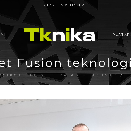
BILAKETA XEHATUA
EAK
PLATAF
et Fusion teknolog
OGIKOA ETA SISTEMA ADIMENDUNAK
/ H