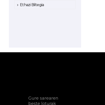
Ethazi Biltegia
Gure sarearen
beste loturak