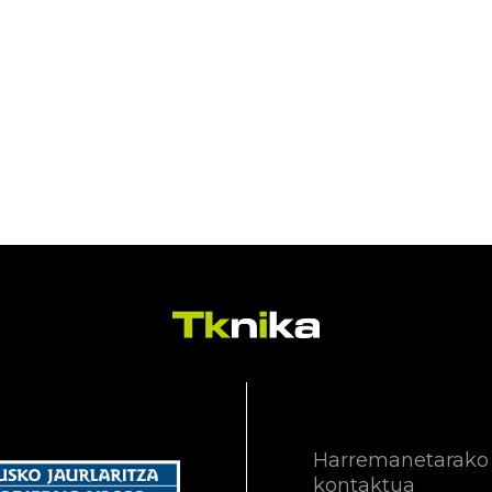
Harremanetarako
kontaktua