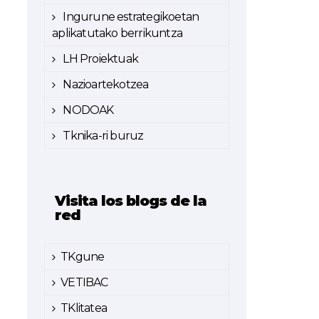
Ingurune estrategikoetan
aplikatutako berrikuntza
LH Proiektuak
Nazioartekotzea
NODOAK
Tknika-ri buruz
Visita los blogs de la
red
TKgune
VETIBAC
TKlitatea