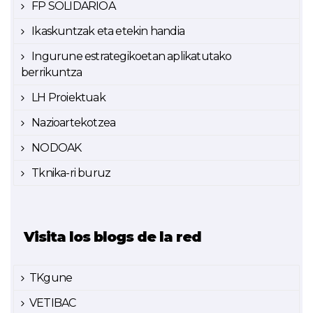
FP SOLIDARIOA
Ikaskuntzak eta etekin handia
Ingurune estrategikoetan aplikatutako
berrikuntza
LH Proiektuak
Nazioartekotzea
NODOAK
Tknika-ri buruz
Visita los blogs de la red
TKgune
VETIBAC