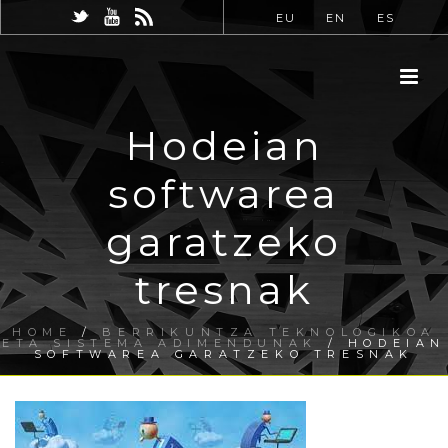
EU
EN
ES
Hodeian
softwarea
garatzeko
tresnak
HOME
/
BERRIKUNTZA TEKNOLOGIKOA
ETA SISTEMA ADIMENDUNAK
/ HODEIAN
SOFTWAREA GARATZEKO TRESNAK