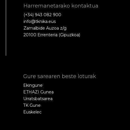
Harremanetarako kontaktua
(+34) 943 082 900
info@tknika.eus
Zamalbide Auzoa z/g
20100 Errenteria (Gipuzkoa)
Gure sarearen beste loturak
Ekingune
ETHAZI Gunea
Urratsbatsarea
TK Gune
Euskelec