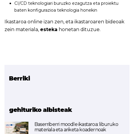
CI/CD teknologiari buruzko ezagutza eta proiektu
baten konfigurazioa teknologia honekin
Ikastaroa online izan zen, eta ikastaroaren bideoak
zein materiala,
esteka
honetan dituzue.
Berriki
Erlazionatutako proiektua
Komunikazioak eta hodei-
konputazioa
gehituriko albisteak
Baserriberri moodle ikastaroa: liburuko
materiala eta ariketa koadernoak