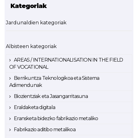
Kategoriak
Jardunaldien kategoriak
Albisteen kategoriak
AREAS / INTERNATIONALISATION IN THE FIELD
OF VOCATIONAL
Berrikuntza Teknologikoa eta Sistema
Adimendunak
Biozientziak eta Jasangarritasuna
Eraldaketa digitala
Eransketa bidezko fabrikazio metaliko
Fabrikazio aditibo metalikoa