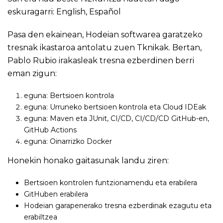
eskuragarri:
English
,
Español
Pasa den ekainean, Hodeian softwarea garatzeko
tresnak ikastaroa antolatu zuen Tknikak. Bertan,
Pablo Rubio irakasleak tresna ezberdinen berri
eman zigun:
eguna: Bertsioen kontrola
eguna: Urruneko bertsioen kontrola eta Cloud IDEak
eguna: Maven eta JUnit, CI/CD, CI/CD/CD GitHub-en,
GitHub Actions
eguna: Oinarrizko Docker
Honekin honako gaitasunak landu ziren:
Bertsioen kontrolen funtzionamendu eta erabilera
GitHuben erabilera
Hodeian garapenerako tresna ezberdinak ezagutu eta
erabiltzea