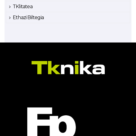
TKlitatea
Ethazi Biltegia