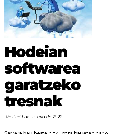
Hodeian
softwarea
garatzeko
tresnak
Posted
1 de uztaila de 2022
Sarrera hau beste hizkuntza hauetan dago