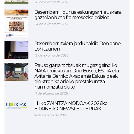
26 de ekaina de 2026
Baserriberri liburua eskuragarri: euskara,
gaztelania eta frantsesezko edizioa
24 de ekaina de 2026
Baserriberri itxiera jardunaldia Donibane
Lohitzunen
12 de ekaina de 2026
Pauso garrantzitsuak mugaz gaindiko
NAIA proiektuan: Don Bosco, ESTIA eta
Akitania Berriko Akademia Eskualdeak
elektronika arloko prestakuntza
harmonizatu dute
11 de ekaina de 2026
LHko ZAINTZA NODOAK. 2026ko
EKAINEKO NEWSLETTERRAK.
4 de ekaina de 2026