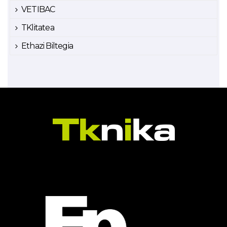
VETIBAC
TKlitatea
Ethazi Biltegia