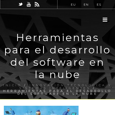
EU
EN
ES
Herramientas
para el desarrollo
del software en
la nube
INICIO
/
INNOVACIÓN TECNOLÓGICA Y
SISTEMAS INTELIGENTES
/
HERRAMIENTAS PARA EL DESARROLLO
DEL SOFTWARE EN LA NUBE