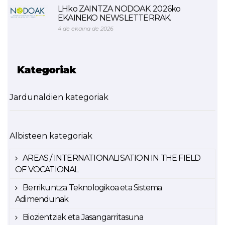
LHko ZAINTZA NODOAK. 2026ko
EKAINEKO NEWSLETTERRAK.
4 de ekaina de 2026
Kategoriak
Jardunaldien kategoriak
Albisteen kategoriak
AREAS / INTERNATIONALISATION IN THE FIELD
OF VOCATIONAL
Berrikuntza Teknologikoa eta Sistema
Adimendunak
Biozientziak eta Jasangarritasuna