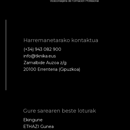
Harremanetarako kontaktua
(+34) 943 082 900
info@tknika.eus
Zamalbide Auzoa z/g
20100 Errenteria (Gipuzkoa)
Gure sarearen beste loturak
Ekingune
ETHAZI Gunea