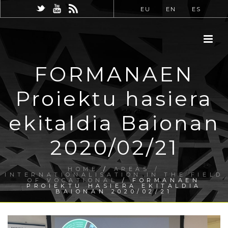
EU
EN
ES
FORMANAEN
Proiektu hasiera
ekitaldia Baionan
2020/02/21
HOME
/
AREAS /
INTERNATIONALISATION IN THE FIELD
OF VOCATIONAL
/ FORMANAEN
PROIEKTU HASIERA EKITALDIA
BAIONAN 2020/02/21