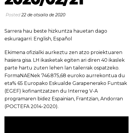
Posted
22 de otsaila de 2020
Sarrera hau beste hizkuntza hauetan dago
eskuragarri:
English
,
Español
Ekimena ofizialki aurkeztu zen atzo proiektuaren
hasiera gisa. LH ikasketak egiten ari diren 40 ikaslek
parte hartu zuten lehen lan tailerrak ospatzeko.
FormaNAENek 746.875,68 euroko aurrekontua du
eta% 65 Europako Eskualde Garapenerako Funtsak
(EGEF) kofinantzatzen du Interreg V-A
programaren bidez Espainian, Frantzian, Andorran
(POCTEFA 2014-2020).