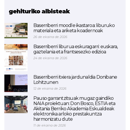
FORMA NAEN
gehituriko albisteak
Baserriberri moodle ikastaroa: liburuko
materiala eta ariketa koadernoak
26 de ekaina de 2026
Baserriberri liburua eskuragarri: euskara,
gaztelania eta frantsesezko edizioa
24 de ekaina de 2026
Baserriberri itxiera jardunaldia Donibane
Lohitzunen
12 de ekaina de 2026
Pauso garrantzitsuak mugaz gaindiko
NAIA proiektuan: Don Bosco, ESTIA eta
Akitania Berriko Akademia Eskualdeak
elektronika arloko prestakuntza
harmonizatu dute
11 de ekaina de 2026