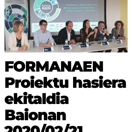
FORMANAEN
Proiektu hasiera
ekitaldia
Baionan
2020/02/21