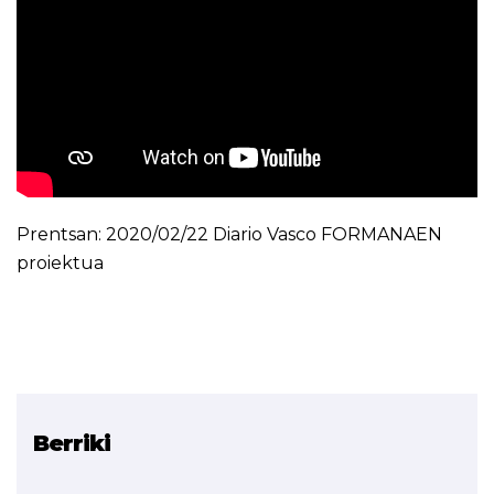
Prentsan:
2020/02/22 Diario Vasco FORMANAEN
proiektua
Berriki
Erlazionatutako proiektua