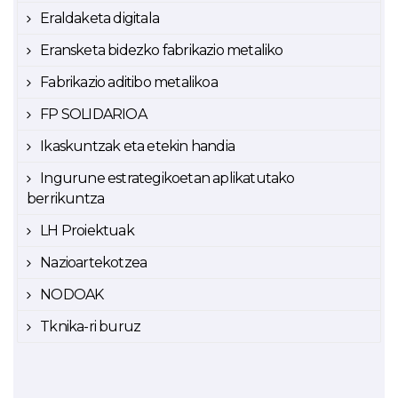
Eraldaketa digitala
Eransketa bidezko fabrikazio metaliko
Fabrikazio aditibo metalikoa
FP SOLIDARIOA
Ikaskuntzak eta etekin handia
Ingurune estrategikoetan aplikatutako
berrikuntza
LH Proiektuak
Nazioartekotzea
NODOAK
Tknika-ri buruz