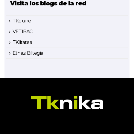
Visita los blogs de la red
TKgune
VETIBAC
TKlitatea
Ethazi Biltegia