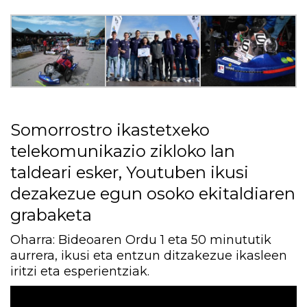
Somorrostro ikastetxeko
telekomunikazio zikloko lan
taldeari esker, Youtuben ikusi
dezakezue egun osoko ekitaldiaren
grabaketa
Oharra: Bideoaren Ordu 1 eta 50 minututik
aurrera, ikusi eta entzun ditzakezue ikasleen
iritzi eta esperientziak.