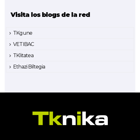
Visita los blogs de la red
TKgune
VETIBAC
TKlitatea
Ethazi Biltegia