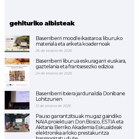
Automobilaren
teknologiak
gehituriko albisteak
Baserriberri moodle ikastaroa: liburuko
materiala eta ariketa koadernoak
26 de ekaina de 2026
Baserriberri liburua eskuragarri: euskara,
gaztelania eta frantsesezko edizioa
24 de ekaina de 2026
Baserriberri itxiera jardunaldia Donibane
Lohitzunen
12 de ekaina de 2026
Pauso garrantzitsuak mugaz gaindiko
NAIA proiektuan: Don Bosco, ESTIA eta
Akitania Berriko Akademia Eskualdeak
elektronika arloko prestakuntza
harmonizatu dute