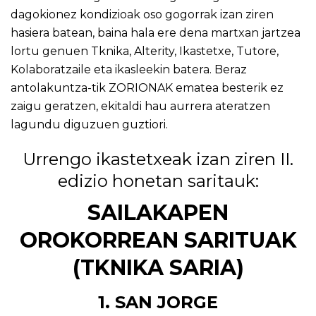
dagokionez kondizioak oso gogorrak izan ziren
hasiera batean, baina hala ere dena martxan jartzea
lortu genuen Tknika,
Alterity
, Ikastetxe, Tutore,
Kolaboratzaile eta ikasleekin batera. Beraz
antolakuntza-tik ZORIONAK ematea besterik ez
zaigu geratzen, ekitaldi hau aurrera ateratzen
lagundu diguzuen guztiori.
Urrengo ikastetxeak izan ziren II.
edizio honetan saritauk:
SAILAKAPEN
OROKORREAN SARITUAK
(
TKNIKA
SARIA)
1. SAN JORGE