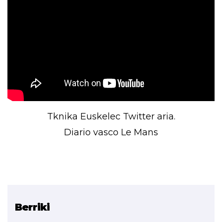
Tknika Euskelec Twitter aria.
Diario vasco Le Mans
Berriki
Erlazionatutako proiektua