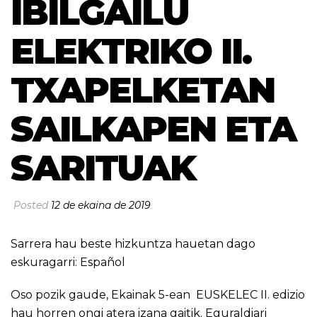
IBILGAILU
ELEKTRIKO II.
TXAPELKETAN
SAILKAPEN ETA
SARITUAK
Posted
12 de ekaina de 2019
Sarrera hau beste hizkuntza hauetan dago
eskuragarri:
Español
Oso pozik gaude, Ekainak 5-ean EUSKELEC II. edizio
hau horren ongi atera izana gaitik. Eguraldiari