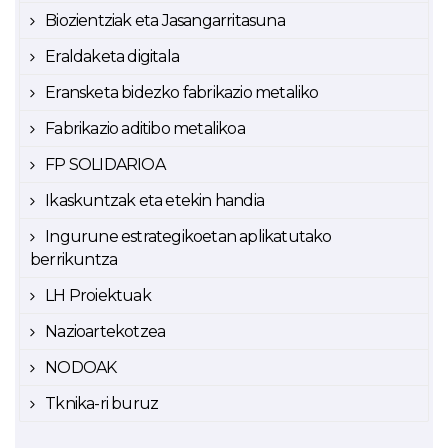
Biozientziak eta Jasangarritasuna
Eraldaketa digitala
Eransketa bidezko fabrikazio metaliko
Fabrikazio aditibo metalikoa
FP SOLIDARIOA
Ikaskuntzak eta etekin handia
Ingurune estrategikoetan aplikatutako
berrikuntza
LH Proiektuak
Nazioartekotzea
NODOAK
Tknika-ri buruz