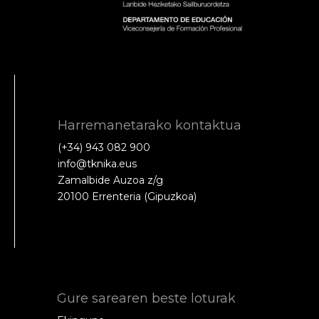
Harremanetarako kontaktua
(+34) 943 082 900
info@tknika.eus
Zamalbide Auzoa z/g
20100 Errenteria (Gipuzkoa)
Gure sarearen beste loturak