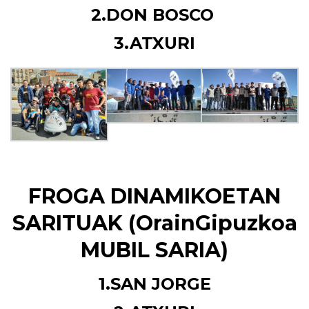
2.DON BOSCO
3.ATXURI
FROGA DINAMIKOETAN
SARITUAK (OrainGipuzkoa
MUBIL
SARIA)
1.SAN JORGE