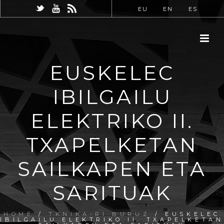
EU
EN
ES
EUSKELEC
IBILGAILU
ELEKTRIKO II.
TXAPELKETAN
SAILKAPEN ETA
SARITUAK
HOME
/
TKNIKA-RI BURUZ
/ EUSKELEC
IBILGAILU ELEKTRIKO II. TXAPELKETAN