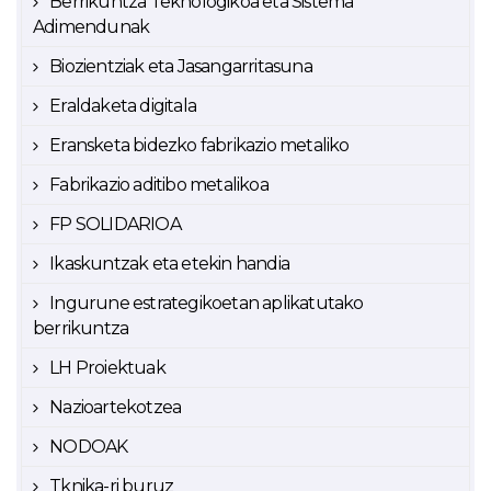
Berrikuntza Teknologikoa eta Sistema
Adimendunak
Biozientziak eta Jasangarritasuna
Eraldaketa digitala
Eransketa bidezko fabrikazio metaliko
Fabrikazio aditibo metalikoa
FP SOLIDARIOA
Ikaskuntzak eta etekin handia
Ingurune estrategikoetan aplikatutako
berrikuntza
LH Proiektuak
Nazioartekotzea
NODOAK
Tknika-ri buruz