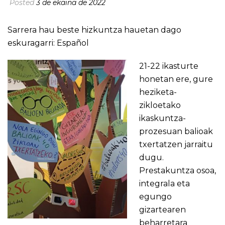
Posted
3 de ekaina de 2022
Sarrera hau beste hizkuntza hauetan dago
eskuragarri:
Español
21-22 ikasturte
honetan ere, gure
heziketa-
zikloetako
ikaskuntza-
prozesuan balioak
txertatzen jarraitu
dugu.
Prestakuntza osoa,
integrala eta
egungo
gizartearen
beharretara