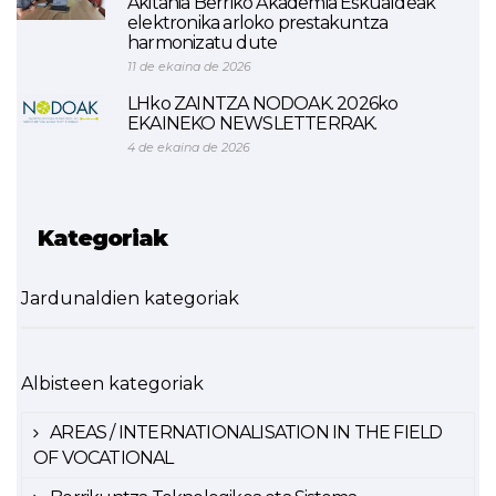
Akitania Berriko Akademia Eskualdeak
elektronika arloko prestakuntza
harmonizatu dute
11 de ekaina de 2026
LHko ZAINTZA NODOAK. 2026ko
EKAINEKO NEWSLETTERRAK.
4 de ekaina de 2026
Kategoriak
Jardunaldien kategoriak
Albisteen kategoriak
AREAS / INTERNATIONALISATION IN THE FIELD
OF VOCATIONAL