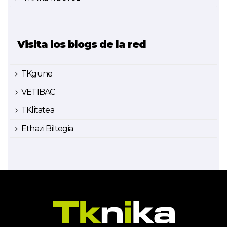
Visita los blogs de la red
TKgune
VETIBAC
TKlitatea
Ethazi Biltegia