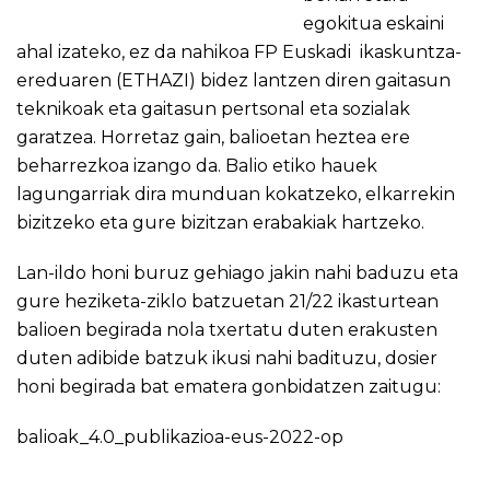
egokitua eskaini
ahal izateko, ez da nahikoa FP Euskadi ikaskuntza-
ereduaren (ETHAZI) bidez lantzen diren gaitasun
teknikoak eta gaitasun pertsonal eta sozialak
garatzea. Horretaz gain, balioetan heztea ere
beharrezkoa izango da. Balio etiko hauek
lagungarriak dira munduan kokatzeko, elkarrekin
bizitzeko eta gure bizitzan erabakiak hartzeko.
Lan-ildo honi buruz gehiago jakin nahi baduzu eta
gure heziketa-ziklo batzuetan 21/22 ikasturtean
balioen begirada nola txertatu duten erakusten
duten adibide batzuk ikusi nahi badituzu, dosier
honi begirada bat ematera gonbidatzen zaitugu:
balioak_4.0_publikazioa-eus-2022-op