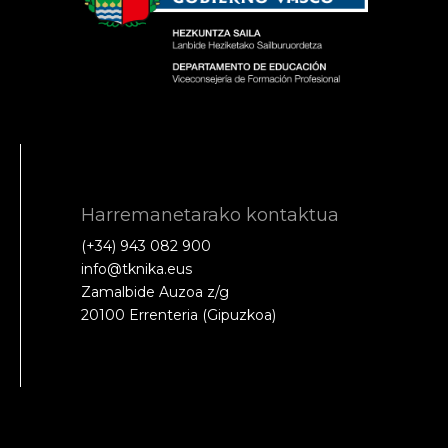
Harremanetarako kontaktua
(+34) 943 082 900
info@tknika.eus
Zamalbide Auzoa z/g
20100 Errenteria (Gipuzkoa)