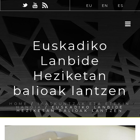
EU
EN
ES
Euskadiko
Lanbide
Heziketan
balioak lantzen
HOME
/
IKASKUNTZAK ETA ETEKIN
HANDIA
/ EUSKADIKO LANBIDE
HEZIKETAN BALIOAK LANTZEN