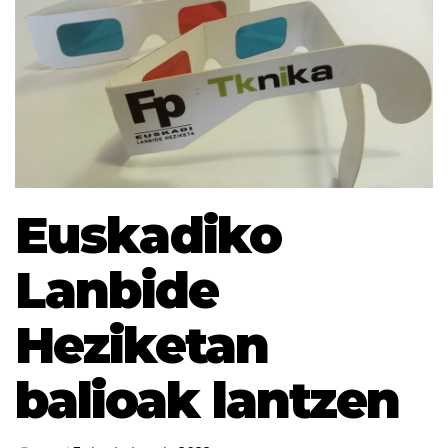
Euskadiko
Lanbide
Heziketan
balioak lantzen