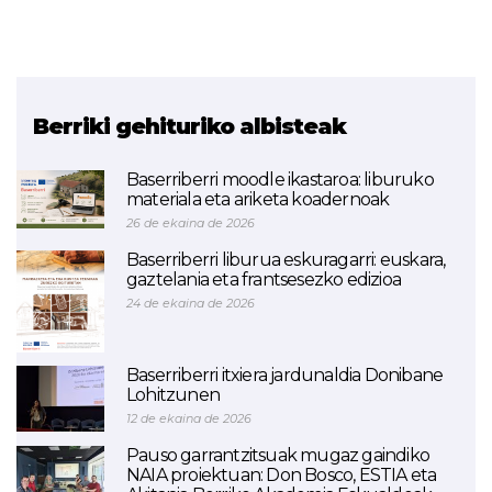
Berriki gehituriko albisteak
Baserriberri moodle ikastaroa: liburuko
materiala eta ariketa koadernoak
26 de ekaina de 2026
Baserriberri liburua eskuragarri: euskara,
gaztelania eta frantsesezko edizioa
24 de ekaina de 2026
Baserriberri itxiera jardunaldia Donibane
Lohitzunen
12 de ekaina de 2026
Pauso garrantzitsuak mugaz gaindiko
NAIA proiektuan: Don Bosco, ESTIA eta