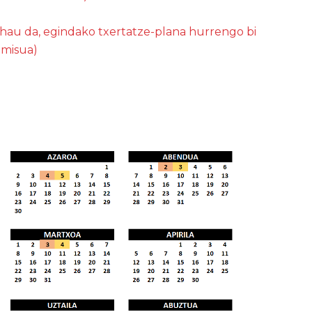
(hau da, egindako txertatze-plana hurrengo bi
omisua)