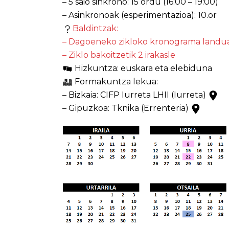
– 5 saio sinkrono: 15 ordu (16:00 – 19:00)
– Asinkronoak (esperimentazioa): 10.or
Baldintzak:
– Dagoeneko zikloko kronograma landua
– Ziklo bakoitzetik 2 irakasle
Hizkuntza: euskara eta elebiduna
Formakuntza lekua:
– Bizkaia: CIFP Iurreta LHII (Iurreta)
– Gipuzkoa: Tknika (Errenteria)