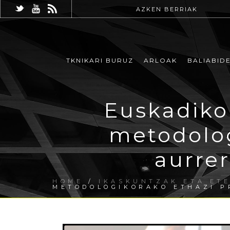
AZKEN BERRIAK
TKNIKARI BURUZ
ARLOAK
BALIABID
Euskadiko
metodolog
aurre
HOME
/
IKASKUNTZAK ETA ET
METODOLOGIKORAKO ETHAZI P