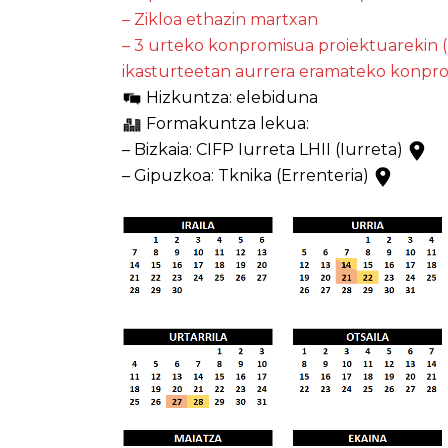
– Zikloa ethazin martxan
– 3 urteko konpromisua proiektuarekin 
ikasturteetan aurrera eramateko konpr
Hizkuntza: elebiduna
Formakuntza lekua:
– Bizkaia: CIFP Iurreta LHII (Iurreta)
– Gipuzkoa: Tknika (Errenteria)