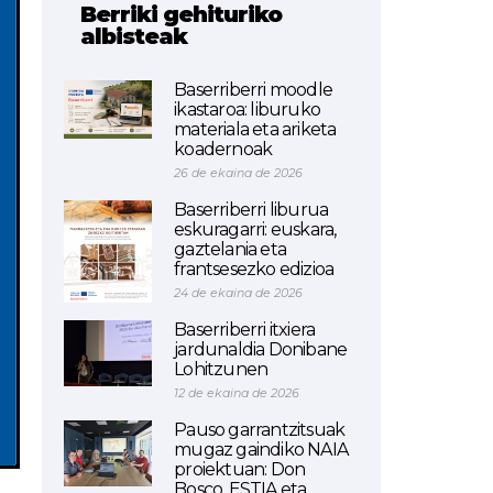
Berriki gehituriko
albisteak
Baserriberri moodle
ikastaroa: liburuko
materiala eta ariketa
koadernoak
26 de ekaina de 2026
Baserriberri liburua
eskuragarri: euskara,
gaztelania eta
frantsesezko edizioa
24 de ekaina de 2026
Baserriberri itxiera
jardunaldia Donibane
Lohitzunen
12 de ekaina de 2026
Pauso garrantzitsuak
mugaz gaindiko NAIA
proiektuan: Don
Bosco, ESTIA eta