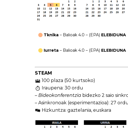
Tknika
– Balioak 4.0 – (EPA)
ELEBIDUNA
Iurreta
– Balioak 4.0 – (EPA)
ELEBIDUNA
STEAM
100 plaza (50 kurtsoko)
Iraupena: 30 ordu
–
Bideokonferentzia
bidezko 2 saio sinkro
– Asinkronoak (esperimentazioa): 27 ord
Hizkuntza: gaztelania, euskara