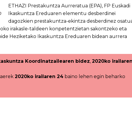
ETHAZI Prestakuntza Aurreratua (EPA), FP Euskadi
Ikaskuntza Ereduaren elementu desberdinei
dagozkien prestakuntza-ekintza desberdinez osatu
loko irakasle-taldeen konpetentzietan sakontzeko eta
nbide Heziketako Ikaskuntza Ereduaren bidean aurrera
kaskuntza Koordinatzailearen bidez
,
2020ko irailare
kaerek
2020ko irailaren 24
baino lehen egin beharko