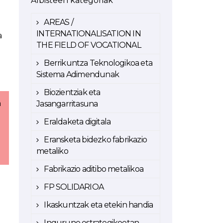
Albisteen kategoriak
AREAS /
INTERNATIONALISATION IN
a
THE FIELD OF VOCATIONAL
Berrikuntza Teknologikoa eta
Sistema Adimendunak
Biozientziak eta
n
Jasangarritasuna
Eraldaketa digitala
Eransketa bidezko fabrikazio
metaliko
Fabrikazio aditibo metalikoa
FP SOLIDARIOA
Ikaskuntzak eta etekin handia
Ingurune estrategikoetan