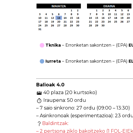
Tknika
–
Erronketan sakontzen
– (EPA)
E
Iurreta
– Erronketan sakontzen – (EPA)
E
Balioak 4.0
40 plaza (20 kurtsoko)
Iraupena: 50 ordu
– 7 saio sinkrono: 27 ordu (09:00 – 13:30)
– Asinkronoak (esperimentazioa): 23 ord
Baldintzak:
– 2 pertsona ziklo bakoitzeko (1 FOL-EIEk