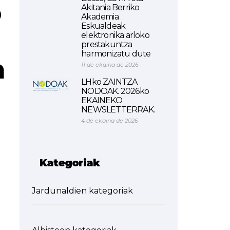
o
Akitania Berriko
Akademia
Eskualdeak
elektronika arloko
prestakuntza
harmonizatu dute
a
11 de ekaina de 2026
LHko ZAINTZA
NODOAK. 2026ko
EKAINEKO
NEWSLETTERRAK.
4 de ekaina de 2026
Kategoriak
Jardunaldien kategoriak