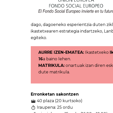
dago, dagoeneko esperientzia duten zik
ikastetxearen estrategia indartzeko, La
egiteko.
AURRE IZEN-EMATEA:
Ikastetxeko
I
16
a baino lehen.
MATRIKULA:
onartuak izan diren es
dute matrikula.
Erronketan sakontzen
40 plaza (20 kurtsoko)
Iraupena: 25 ordu