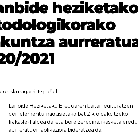
anbide heziketak
todologikorako
akuntza aurreratu
20/2021
go eskuragarri:
Español
Lanbide Heziketako Ereduaren baitan egituratzen
den elementu nagusietako bat Ziklo bakoitzeko
Irakasle-Taldea da, eta bere zeregina, ikasketa eredu
aurreratuen aplikaziora bideratzea da.