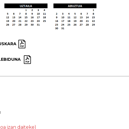
USKARA
LEBIDUNA
u
oa izan daiteke)