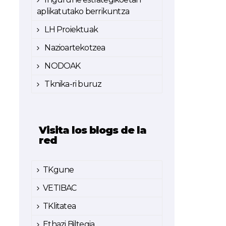
aplikatutako berrikuntza
LH Proiektuak
Nazioartekotzea
NODOAK
Tknika-ri buruz
Visita los blogs de la
red
TKgune
VETIBAC
TKlitatea
Ethazi Biltegia