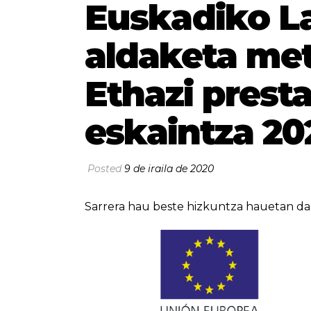
Euskadiko L
aldaketa me
Ethazi prest
eskaintza 20
Posted
9 de iraila de 2020
Sarrera hau beste hizkuntza hauetan da