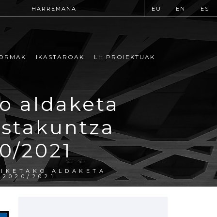
HARREMANA
EU
EN
ES
ORMAK
IKASTAROAK
LH PROIEKTUAK
o aldaketa
estakuntza
0/2021
ZIKETAKO ALDAKETA
2020/2021