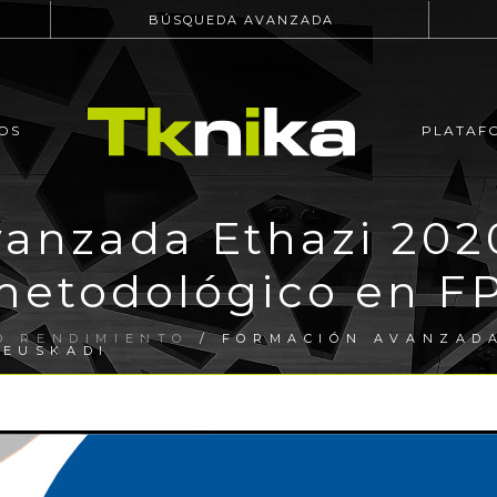
BÚSQUEDA AVANZADA
OS
PLATAF
anzada Ethazi 2020
etodológico en F
O RENDIMIENTO
/ FORMACIÓN AVANZADA
-EUSKADI