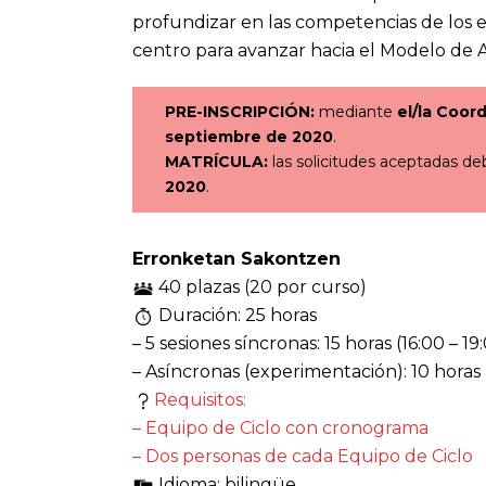
profundizar en las competencias de los eq
centro para avanzar hacia el Modelo de 
PRE-INSCRIPCIÓN:
mediante
el/la Coor
septiembre de 2020
.
MATRÍCULA:
las solicitudes aceptadas deb
2020
.
Erronketan Sakontzen
40 plazas (20 por curso)
Duración: 25 horas
– 5 sesiones síncronas: 15 horas (16:00 – 19
– Asíncronas (experimentación): 10 horas
Requisitos:
– Equipo de Ciclo con cronograma
– Dos personas de cada Equipo de Ciclo
Idioma: bilingüe