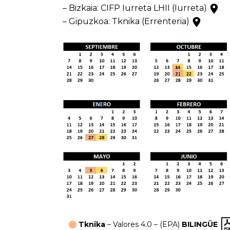
– Bizkaia: CIFP Iurreta LHII (Iurreta)
– Gipuzkoa: Tknika (Errenteria)
Tknika
– Valores 4.0 – (EPA)
BILINGÜE