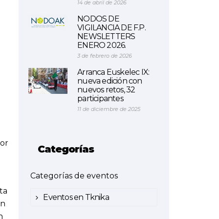
14 de abril de 2026
NODOS DE
VIGILANCIA DE F.P.
NEWSLETTERS
ENERO 2026.
3 de febrero de 2026
Arranca Euskelec IX:
nueva edición con
nuevos retos, 32
participantes
11 de diciembre de 2025
bor
Categorías
Categorías de eventos
ta
Eventos en Tknika
en
n