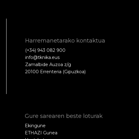
Harremanetarako kontaktua
(+34) 943 082 900
info@tknika.eus
Zamalbide Auzoa z/g
20100 Errenteria (Gipuzkoa)
Gure sarearen beste loturak
Ekingune
ETHAZI Gunea