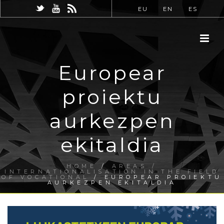
EU
EN
ES
Europear
proiektu
aurkezpen
ekitaldia
HOME
/
AREAS /
INTERNATIONALISATION IN THE FIELD
OF VOCATIONAL
/ EUROPEAR PROIEKTU
AURKEZPEN EKITALDIA