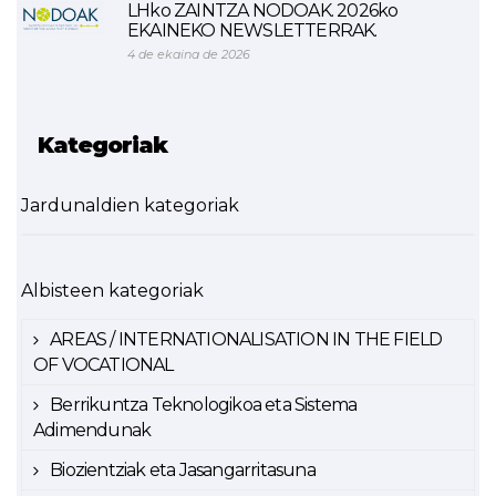
LHko ZAINTZA NODOAK. 2026ko
EKAINEKO NEWSLETTERRAK.
4 de ekaina de 2026
Kategoriak
Jardunaldien kategoriak
Albisteen kategoriak
AREAS / INTERNATIONALISATION IN THE FIELD
OF VOCATIONAL
Berrikuntza Teknologikoa eta Sistema
Adimendunak
Biozientziak eta Jasangarritasuna