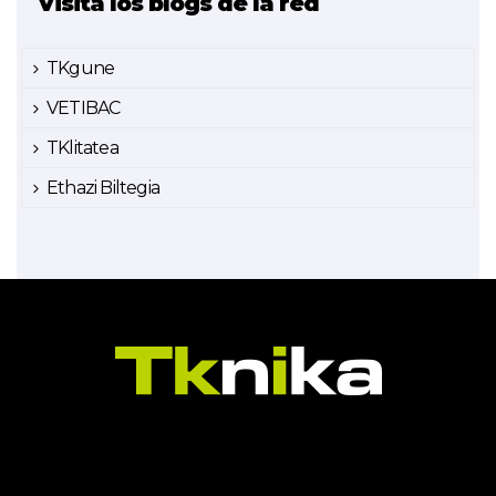
Visita los blogs de la red
TKgune
VETIBAC
TKlitatea
Ethazi Biltegia