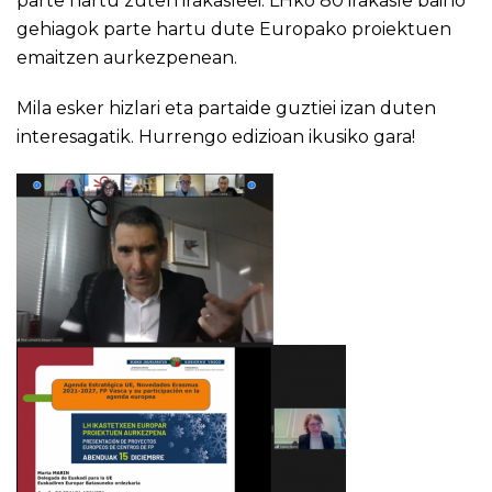
parte hartu zuten irakasleei. LHko 80 irakasle baino
gehiagok parte hartu dute Europako proiektuen
emaitzen aurkezpenean.
Mila esker hizlari eta partaide guztiei izan duten
interesagatik. Hurrengo edizioan ikusiko gara!