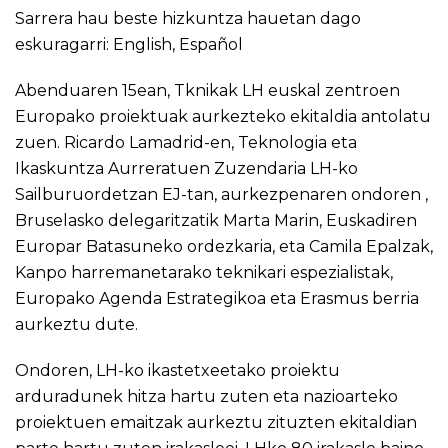
Sarrera hau beste hizkuntza hauetan dago
eskuragarri:
English
,
Español
Abenduaren 15ean, Tknikak LH euskal zentroen
Europako proiektuak aurkezteko ekitaldia antolatu
zuen. Ricardo Lamadrid-en, Teknologia eta
Ikaskuntza Aurreratuen Zuzendaria LH-ko
Sailburuordetzan EJ-tan, aurkezpenaren ondoren ,
Bruselasko delegaritzatik Marta Marin, Euskadiren
Europar Batasuneko ordezkaria, eta Camila Epalzak,
Kanpo harremanetarako teknikari espezialistak,
Europako Agenda Estrategikoa eta Erasmus berria
aurkeztu dute.
Ondoren, LH-ko ikastetxeetako proiektu
arduradunek hitza hartu zuten eta nazioarteko
proiektuen emaitzak aurkeztu zituzten ekitaldian