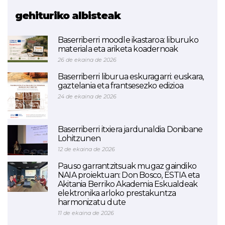
gehituriko albisteak
Baserriberri moodle ikastaroa: liburuko
materiala eta ariketa koadernoak
26 de ekaina de 2026
Baserriberri liburua eskuragarri: euskara,
gaztelania eta frantsesezko edizioa
24 de ekaina de 2026
Baserriberri itxiera jardunaldia Donibane
Lohitzunen
12 de ekaina de 2026
Pauso garrantzitsuak mugaz gaindiko
NAIA proiektuan: Don Bosco, ESTIA eta
Akitania Berriko Akademia Eskualdeak
elektronika arloko prestakuntza
harmonizatu dute
11 de ekaina de 2026