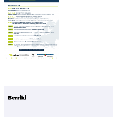
Berriki
Erlazionatutako proiektua
LH-ko zentruen Erasmus+
KA2 proiektuak