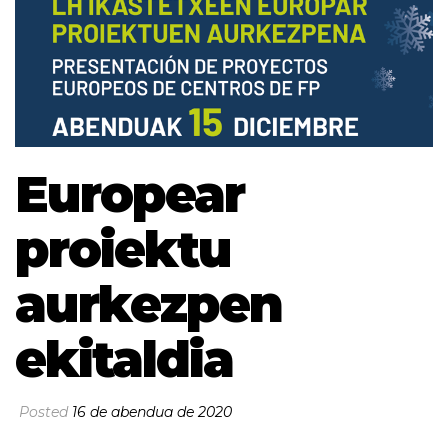
Europear
proiektu
aurkezpen
ekitaldia
Posted
16 de abendua de 2020