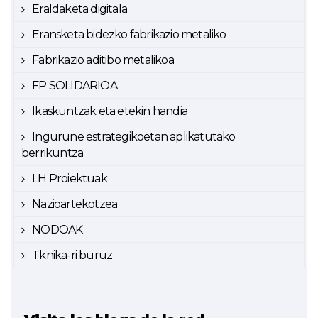
Eraldaketa digitala
Eransketa bidezko fabrikazio metaliko
Fabrikazio aditibo metalikoa
FP SOLIDARIOA
Ikaskuntzak eta etekin handia
Ingurune estrategikoetan aplikatutako
berrikuntza
LH Proiektuak
Nazioartekotzea
NODOAK
Tknika-ri buruz