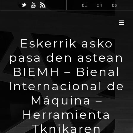
EU
EN
ES
Eskerrik asko
pasa den astean
BIEMH – Bienal
Internacional de
Máquina –
Herramienta
Tknikaren