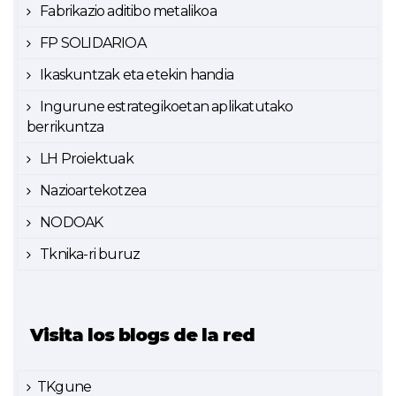
Fabrikazio aditibo metalikoa
FP SOLIDARIOA
Ikaskuntzak eta etekin handia
Ingurune estrategikoetan aplikatutako
berrikuntza
LH Proiektuak
Nazioartekotzea
NODOAK
Tknika-ri buruz
Visita los blogs de la red
TKgune