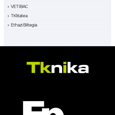
VETIBAC
TKlitatea
Ethazi Biltegia