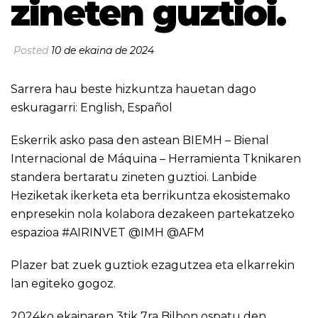
zineten guztioi.
Posted
10 de ekaina de 2024
Sarrera hau beste hizkuntza hauetan dago
eskuragarri:
English
,
Español
Eskerrik asko pasa den astean BIEMH – Bienal
Internacional de Máquina – Herramienta Tknikaren
standera bertaratu zineten guztioi. Lanbide
Heziketak ikerketa eta berrikuntza ekosistemako
enpresekin nola kolabora dezakeen partekatzeko
espazioa #AIRINVET @IMH @AFM
Plazer bat zuek guztiok ezagutzea eta elkarrekin
lan egiteko gogoz.
2024ko ekainaren 3tik 7ra Bilbon ospatu den