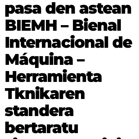
pasa den astean
BIEMH – Bienal
Internacional de
Máquina –
Herramienta
Tknikaren
standera
bertaratu