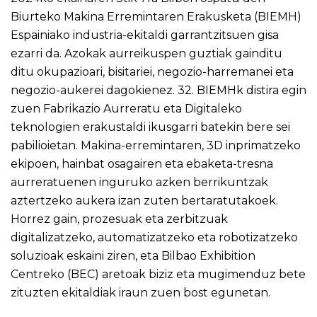
Biurteko Makina Erremintaren Erakusketa (BIEMH)
Espainiako industria-ekitaldi garrantzitsuen gisa
ezarri da. Azokak aurreikuspen guztiak gainditu
ditu okupazioari, bisitariei, negozio-harremanei eta
negozio-aukerei dagokienez. 32. BIEMHk distira egin
zuen Fabrikazio Aurreratu eta Digitaleko
teknologien erakustaldi ikusgarri batekin bere sei
pabilioietan. Makina-erremintaren, 3D inprimatzeko
ekipoen, hainbat osagairen eta ebaketa-tresna
aurreratuenen inguruko azken berrikuntzak
aztertzeko aukera izan zuten bertaratutakoek.
Horrez gain, prozesuak eta zerbitzuak
digitalizatzeko, automatizatzeko eta robotizatzeko
soluzioak eskaini ziren, eta Bilbao Exhibition
Centreko (BEC) aretoak biziz eta mugimenduz bete
zituzten ekitaldiak iraun zuen bost egunetan.