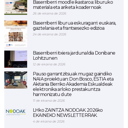
Baserriberri moodle ikastaroa: liburuko
materiala eta ariketa koadernoak
26 de ekaina de 2026
Baserriberri liburua eskuragarri: euskara,
gaztelania eta frantsesezko edizioa
24 de ekaina de 2026
Baserriberri itxiera jardunaldia Donibane
Lohitzunen
12 de ekaina de 2026
Pauso garrantzitsuak mugaz gaindiko
NAIA proiektuan: Don Bosco, ESTIA eta
Akitania Berriko Akademia Eskualdeak
elektronika arloko prestakuntza
harmonizatu dute
11 de ekaina de 2026
LHko ZAINTZA NODOAK. 2026ko
EKAINEKO NEWSLETTERRAK.
4 de ekaina de 2026