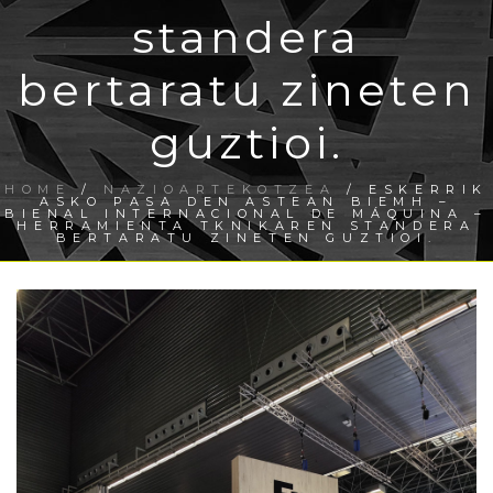
standera
bertaratu zineten
guztioi.
HOME
/
NAZIOARTEKOTZEA
/ ESKERRIK
ASKO PASA DEN ASTEAN BIEMH –
BIENAL INTERNACIONAL DE MÁQUINA –
HERRAMIENTA TKNIKAREN STANDERA
BERTARATU ZINETEN GUZTIOI.