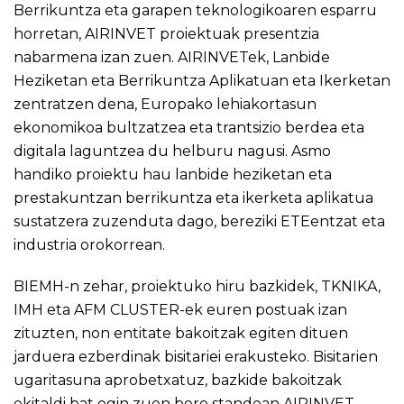
Berrikuntza eta garapen teknologikoaren esparru
horretan, AIRINVET proiektuak presentzia
nabarmena izan zuen. AIRINVETek, Lanbide
Heziketan eta Berrikuntza Aplikatuan eta Ikerketan
zentratzen dena, Europako lehiakortasun
ekonomikoa bultzatzea eta trantsizio berdea eta
digitala laguntzea du helburu nagusi. Asmo
handiko proiektu hau lanbide heziketan eta
prestakuntzan berrikuntza eta ikerketa aplikatua
sustatzera zuzenduta dago, bereziki ETEentzat eta
industria orokorrean.
BIEMH-n zehar, proiektuko hiru bazkidek, TKNIKA,
IMH eta AFM CLUSTER-ek euren postuak izan
zituzten, non entitate bakoitzak egiten dituen
jarduera ezberdinak bisitariei erakusteko. Bisitarien
ugaritasuna aprobetxatuz, bazkide bakoitzak
ekitaldi bat egin zuen bere standean AIRINVET