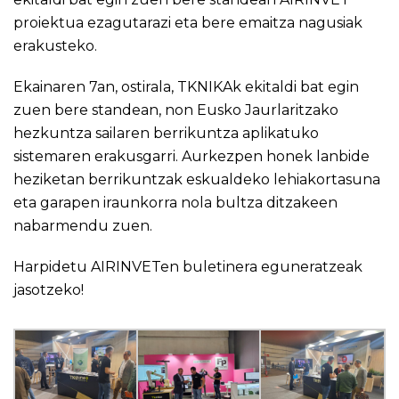
proiektua ezagutarazi eta bere emaitza nagusiak
erakusteko.
Ekainaren 7an, ostirala, TKNIKAk ekitaldi bat egin
zuen bere standean, non Eusko Jaurlaritzako
hezkuntza sailaren berrikuntza aplikatuko
sistemaren erakusgarri. Aurkezpen honek lanbide
heziketan berrikuntzak eskualdeko lehiakortasuna
eta garapen iraunkorra nola bultza ditzakeen
nabarmendu zuen.
Harpidetu AIRINVETen buletinera
eguneratzeak
jasotzeko!