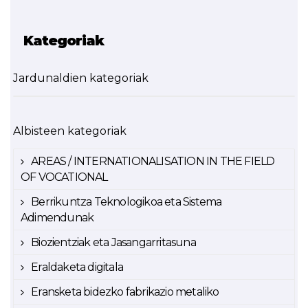
Kategoriak
Jardunaldien kategoriak
Albisteen kategoriak
AREAS / INTERNATIONALISATION IN THE FIELD
OF VOCATIONAL
Berrikuntza Teknologikoa eta Sistema
Adimendunak
Biozientziak eta Jasangarritasuna
Eraldaketa digitala
Eransketa bidezko fabrikazio metaliko