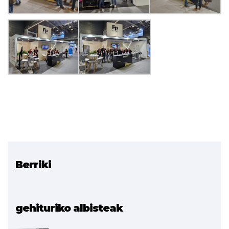
Berriki
Erlazionatutako proiektua
AIRinVET
gehituriko albisteak