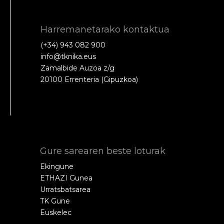
Harremanetarako kontaktua
(+34) 943 082 900
info@tknika.eus
Zamalbide Auzoa z/g
20100 Errenteria (Gipuzkoa)
Gure sarearen beste loturak
Ekingune
ETHAZI Gunea
Urratsbatsarea
TK Gune
Euskelec