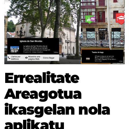
Errealitate
Areagotua
ikasgelan nola
aplikatu