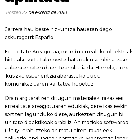
Posted
22 de ekaina de 2018
Sarrera hau beste hizkuntza hauetan dago
eskuragarri:
Español
Errealitate Areagotua, mundu errealeko objektuak
birtualki sortutako beste batzuekin konbinatzeko
aukera ematen duen teknologia da. Horrela, gure
ikusizko esperientzia aberastuko dugu
komunikazioaren kalitatea hobetuz.
Orain argitaratzen ditugun materialek irakasleei
errealitate areagotuaren edukiak, bere ikasleekin,
sortzen lagunduko diete, aurkezten ditugun bi
unitate didaktikoak erabiliz. Animazioko softwarea
(Unity) erabiltzeko animatu diren irakasleek,
aplikazio landuagoak garatzeko, Mantentze lanari