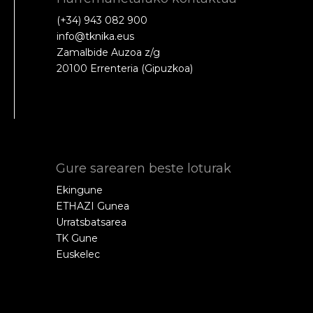
(+34) 943 082 900
info@tknika.eus
Zamalbide Auzoa z/g
20100 Errenteria (Gipuzkoa)
Gure sarearen beste loturak
Ekingune
ETHAZI Gunea
Urratsbatsarea
TK Gune
Euskelec