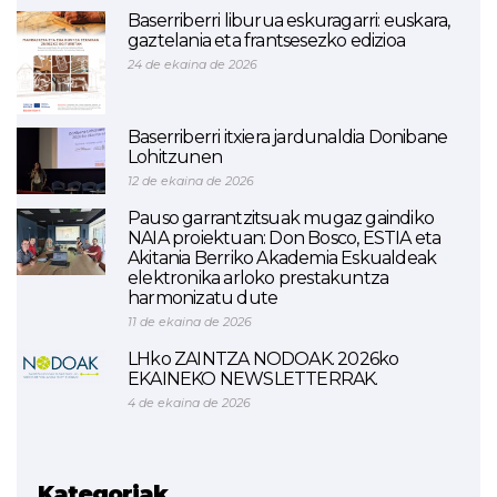
Baserriberri liburua eskuragarri: euskara,
gaztelania eta frantsesezko edizioa
24 de ekaina de 2026
Baserriberri itxiera jardunaldia Donibane
Lohitzunen
12 de ekaina de 2026
Pauso garrantzitsuak mugaz gaindiko
NAIA proiektuan: Don Bosco, ESTIA eta
Akitania Berriko Akademia Eskualdeak
elektronika arloko prestakuntza
harmonizatu dute
11 de ekaina de 2026
LHko ZAINTZA NODOAK. 2026ko
EKAINEKO NEWSLETTERRAK.
4 de ekaina de 2026
Kategoriak