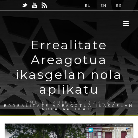
EU
EN
ES
Errealitate
Areagotua
ikasgelan nola
aplikatu
HOME
/
TKNIKA-RI BURUZ
/
ERREALITATE AREAGOTUA IKASGELAN
NOLA APLIKATU