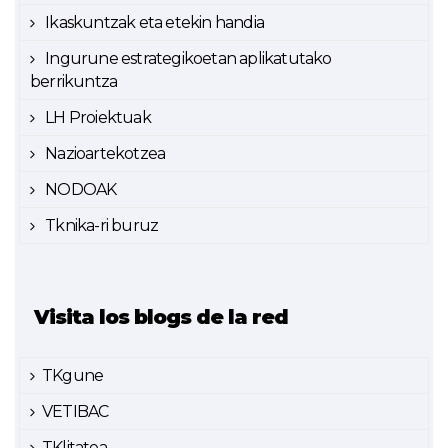
Ikaskuntzak eta etekin handia
Ingurune estrategikoetan aplikatutako
berrikuntza
LH Proiektuak
Nazioartekotzea
NODOAK
Tknika-ri buruz
Visita los blogs de la red
TKgune
VETIBAC
TKlitatea