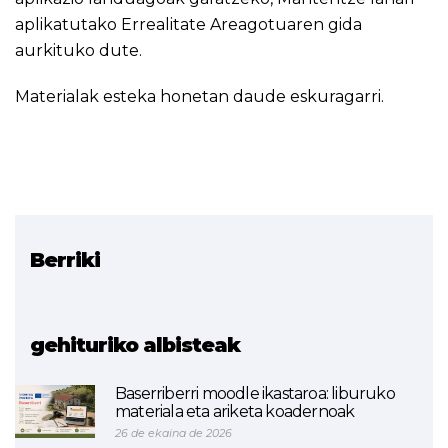
aplikatutako Errealitate Areagotuaren gida
aurkituko dute.
Materialak
esteka honetan
daude eskuragarri.
Berriki
Erlazionatutako proiektua
Ingurune Birtualak
gehituriko albisteak
Baserriberri moodle ikastaroa: liburuko
materiala eta ariketa koadernoak
26 de ekaina de 2026