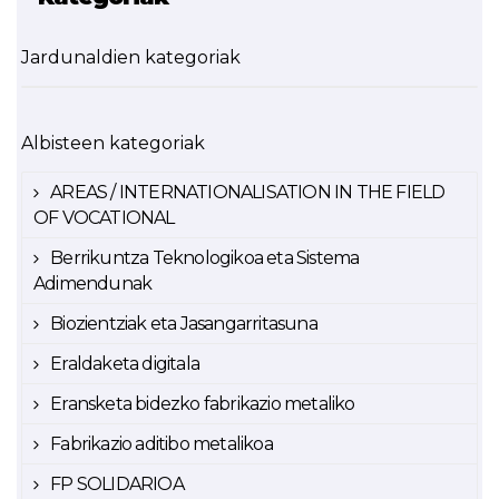
Jardunaldien kategoriak
Albisteen kategoriak
AREAS / INTERNATIONALISATION IN THE FIELD
OF VOCATIONAL
Berrikuntza Teknologikoa eta Sistema
Adimendunak
Biozientziak eta Jasangarritasuna
Eraldaketa digitala
Eransketa bidezko fabrikazio metaliko
Fabrikazio aditibo metalikoa
FP SOLIDARIOA