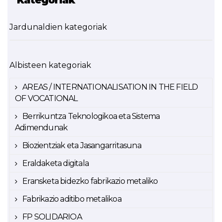
Kategoriak
Jardunaldien kategoriak
Albisteen kategoriak
AREAS / INTERNATIONALISATION IN THE FIELD
OF VOCATIONAL
Berrikuntza Teknologikoa eta Sistema
Adimendunak
Biozientziak eta Jasangarritasuna
Eraldaketa digitala
Eransketa bidezko fabrikazio metaliko
Fabrikazio aditibo metalikoa
FP SOLIDARIOA