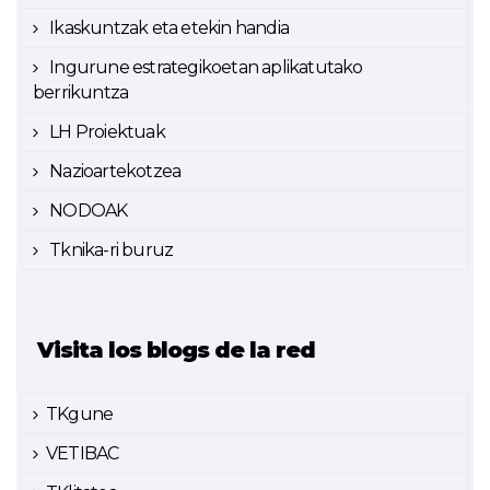
Ikaskuntzak eta etekin handia
Ingurune estrategikoetan aplikatutako
berrikuntza
LH Proiektuak
Nazioartekotzea
NODOAK
Tknika-ri buruz
Visita los blogs de la red
TKgune
VETIBAC