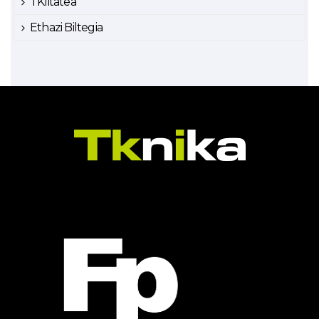
TKlitatea
Ethazi Biltegia