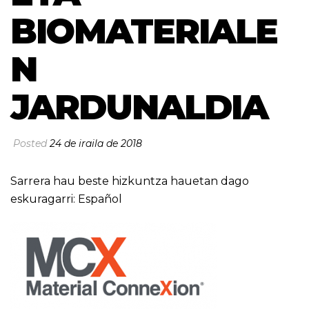
BIOMATERIALE
N
JARDUNALDIA
Posted
24 de iraila de 2018
Sarrera hau beste hizkuntza hauetan dago
eskuragarri:
Español