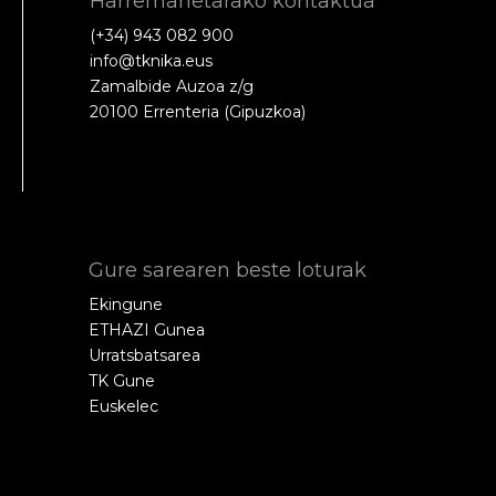
Harremanetarako kontaktua
(+34) 943 082 900
info@tknika.eus
Zamalbide Auzoa z/g
20100 Errenteria (Gipuzkoa)
Gure sarearen beste loturak
Ekingune
ETHAZI Gunea
Urratsbatsarea
TK Gune
Euskelec