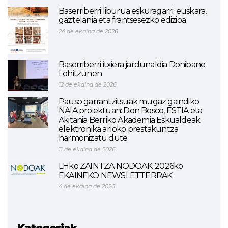
Baserriberri liburua eskuragarri: euskara,
gaztelania eta frantsesezko edizioa
24 de ekaina de 2026
Baserriberri itxiera jardunaldia Donibane
Lohitzunen
12 de ekaina de 2026
Pauso garrantzitsuak mugaz gaindiko
NAIA proiektuan: Don Bosco, ESTIA eta
Akitania Berriko Akademia Eskualdeak
elektronika arloko prestakuntza
harmonizatu dute
11 de ekaina de 2026
LHko ZAINTZA NODOAK. 2026ko
EKAINEKO NEWSLETTERRAK.
4 de ekaina de 2026