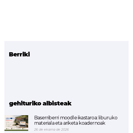
Berriki
Erlazionatutako
proiektuak
BIM (Smart Green
Buildings)
TINY HOUSE (Smart Green
Buildings)
gehituriko albisteak
Baserriberri moodle ikastaroa: liburuko
materiala eta ariketa koadernoak
26 de ekaina de 2026