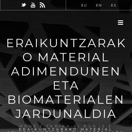
EU
EN
ES
ERAIKUNTZARAK
O MATERIAL
ADIMENDUNEN
ETA
BIOMATERIALEN
JARDUNALDIA
HOME
/
TKNIKA-RI BURUZ
/
ERAIKUNTZARAKO MATERIAL