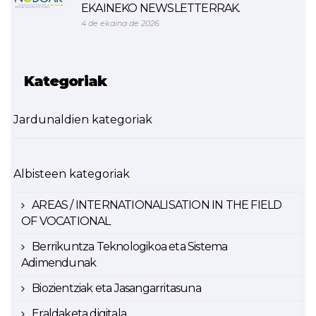
EKAINEKO NEWSLETTERRAK.
4 de ekaina de 2026
Kategoriak
Jardunaldien kategoriak
Albisteen kategoriak
AREAS / INTERNATIONALISATION IN THE FIELD
OF VOCATIONAL
Berrikuntza Teknologikoa eta Sistema
Adimendunak
Biozientziak eta Jasangarritasuna
Eraldaketa digitala