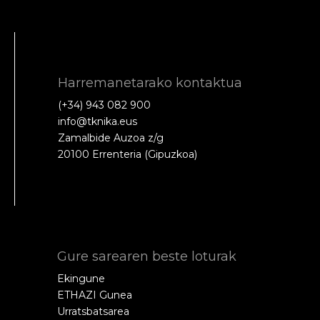
Harremanetarako kontaktua
(+34) 943 082 900
info@tknika.eus
Zamalbide Auzoa z/g
20100 Errenteria (Gipuzkoa)
Gure sarearen beste loturak
Ekingune
ETHAZI Gunea
Urratsbatsarea