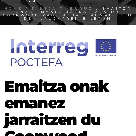
HOME
/
TKNIKA-RI BURUZ
/ EMAITZA
ONAK EMANEZ JARRAITZEN DU
COOPWOOD PROIEKTUAK IRUÑAN EGIN
DEN LAUGARREN BILERAN
Emaitza onak
emanez
jarraitzen du