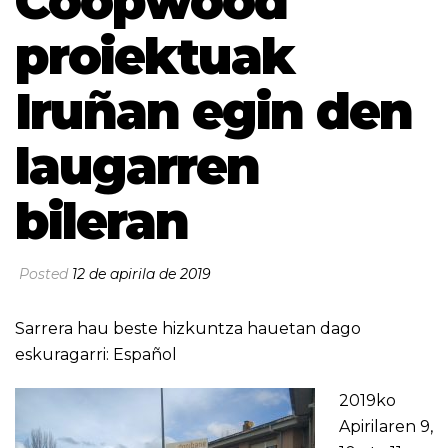
Coopwood
proiektuak
Iruñan egin den
laugarren
bileran
Posted
12 de apirila de 2019
Sarrera hau beste hizkuntza hauetan dago
eskuragarri:
Español
2019ko
Apirilaren 9,