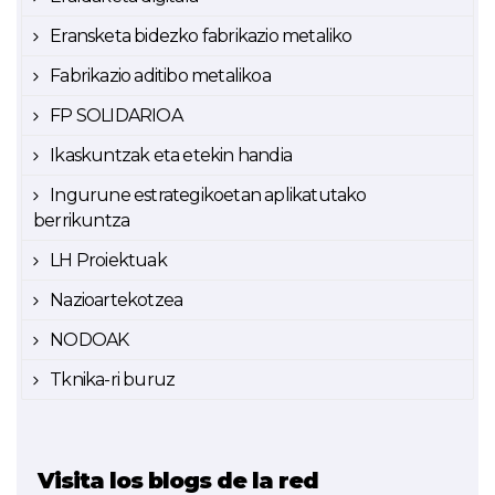
Eransketa bidezko fabrikazio metaliko
Fabrikazio aditibo metalikoa
FP SOLIDARIOA
Ikaskuntzak eta etekin handia
Ingurune estrategikoetan aplikatutako
berrikuntza
LH Proiektuak
Nazioartekotzea
NODOAK
Tknika-ri buruz
Visita los blogs de la red