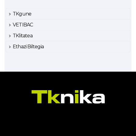
TKgune
VETIBAC
TKlitatea
Ethazi Biltegia