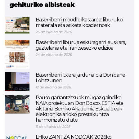
gehituriko albisteak
Baserriberri moodle ikastaroa: liburuko
materiala eta ariketa koadernoak
26 de ekaina de 2026
Baserriberri liburua eskuragarri: euskara,
gaztelania eta frantsesezko edizioa
24 de ekaina de 2026
Baserriberri itxiera jardunaldia Donibane
Lohitzunen
12 de ekaina de 2026
Pauso garrantzitsuak mugaz gaindiko
NAIA proiektuan: Don Bosco, ESTIA eta
Akitania Berriko Akademia Eskualdeak
elektronika arloko prestakuntza
harmonizatu dute
11 de ekaina de 2026
LHko ZAINTZA NODOAK. 2026ko