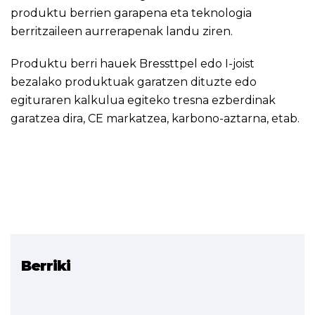
produktu berrien garapena eta teknologia
berritzaileen aurrerapenak landu ziren.
Produktu berri hauek Bressttpel edo I-joist
bezalako produktuak garatzen dituzte edo
egituraren kalkulua egiteko tresna ezberdinak
garatzea dira, CE markatzea, karbono-aztarna, etab.
Berriki
Erlazionatutako proiektua
COOPWOOD-POCTEFA