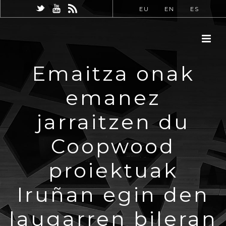
EU
EN
ES
Emaitza onak
emanez
jarraitzen du
Coopwood
proiektuak
Iruñan egin den
laugarren bileran