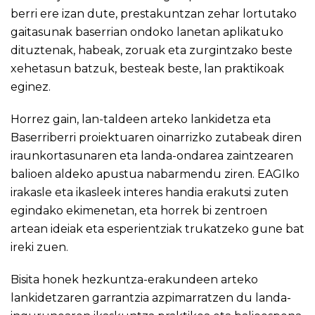
berri ere izan dute, prestakuntzan zehar lortutako
gaitasunak baserrian ondoko lanetan aplikatuko
dituztenak, habeak, zoruak eta zurgintzako beste
xehetasun batzuk, besteak beste, lan praktikoak
eginez.
Horrez gain, lan-taldeen arteko lankidetza eta
Baserriberri proiektuaren oinarrizko zutabeak diren
iraunkortasunaren eta landa-ondarea zaintzearen
balioen aldeko apustua nabarmendu ziren. EAGIko
irakasle eta ikasleek interes handia erakutsi zuten
egindako ekimenetan, eta horrek bi zentroen
artean ideiak eta esperientziak trukatzeko gune bat
ireki zuen.
Bisita honek hezkuntza-erakundeen arteko
lankidetzaren garrantzia azpimarratzen du landa-