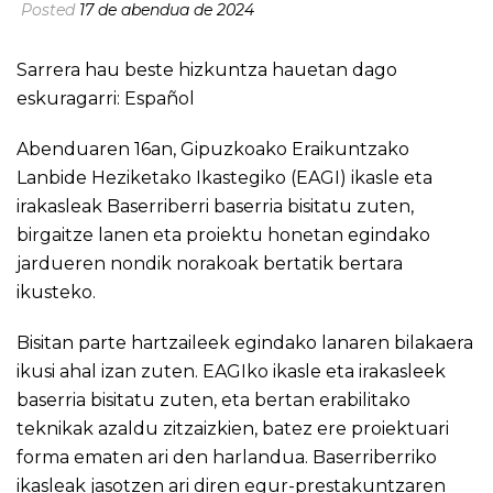
Posted
17 de abendua de 2024
Sarrera hau beste hizkuntza hauetan dago
eskuragarri:
Español
Abenduaren 16an, Gipuzkoako Eraikuntzako
Lanbide Heziketako Ikastegiko (EAGI) ikasle eta
irakasleak Baserriberri baserria bisitatu zuten,
birgaitze lanen eta proiektu honetan egindako
jardueren nondik norakoak bertatik bertara
ikusteko.
Bisitan parte hartzaileek egindako lanaren bilakaera
ikusi ahal izan zuten. EAGIko ikasle eta irakasleek
baserria bisitatu zuten, eta bertan erabilitako
teknikak azaldu zitzaizkien, batez ere proiektuari
forma ematen ari den harlandua. Baserriberriko
ikasleak jasotzen ari diren egur-prestakuntzaren