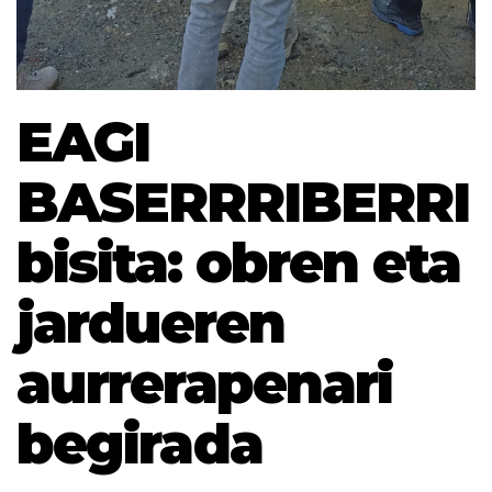
EAGI
BASERRRIBERRI
bisita: obren eta
jardueren
aurrerapenari
begirada