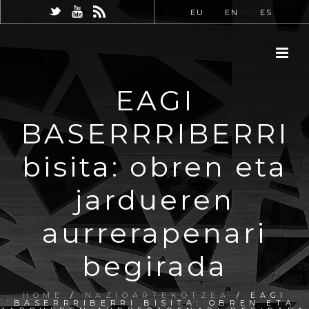
EU
EN
ES
EAGI
BASERRRIBERRI
bisita: obren eta
jardueren
aurrerapenari
begirada
HOME
/
NAZIOARTEKOTZEA
/ EAGI
BASERRRIBERRI BISITA: OBREN ETA