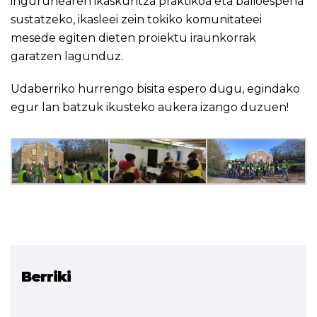
ingurunearen ikaskuntza praktikoa eta balioespena
sustatzeko, ikasleei zein tokiko komunitateei
mesede egiten dieten proiektu iraunkorrak
garatzen lagunduz.
Udaberriko hurrengo bisita espero dugu, egindako
egur lan batzuk ikusteko aukera izango duzuen!
Berriki
Erlazionatutako proiektua
BASERRIBERRI