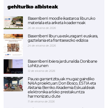
gehituriko albisteak
Baserriberri moodle ikastaroa: liburuko
materiala eta ariketa koadernoak
26 de ekaina de 2026
Baserriberri liburua eskuragarri: euskara,
gaztelania eta frantsesezko edizioa
24 de ekaina de 2026
Baserriberri itxiera jardunaldia Donibane
Lohitzunen
12 de ekaina de 2026
Pauso garrantzitsuak mugaz gaindiko
NAIA proiektuan: Don Bosco, ESTIA eta
Akitania Berriko Akademia Eskualdeak
elektronika arloko prestakuntza
harmonizatu dute
11 de ekaina de 2026