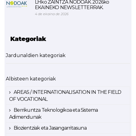
LHko ZAINTZA NODOAK. 2026ko
EKAINEKO NEWSLETTERRAK.
4 de ekaina de 2026
Kategoriak
Jardunaldien kategoriak
Albisteen kategoriak
AREAS / INTERNATIONALISATION IN THE FIELD
OF VOCATIONAL
Berrikuntza Teknologikoa eta Sistema
Adimendunak
Biozientziak eta Jasangarritasuna