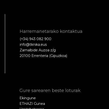
Harremanetarako kontaktua
(+34) 943 082 900
info@tknika.eus
Zamalbide Auzoa z/g
20100 Errenteria (Gipuzkoa)
Gure sarearen beste loturak
Ekingune
ETHAZI Gunea