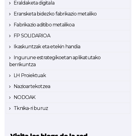
Eraldaketa digitala
Eransketa bidezko fabrikazio metaliko
Fabrikazio aditibo metalikoa
FP SOLIDARIOA
Ikaskuntzak eta etekin handia
Ingurune estrategikoetan aplikatutako
berrikuntza
LH Proiektuak
Nazioartekotzea
NODOAK
Tknika-ri buruz