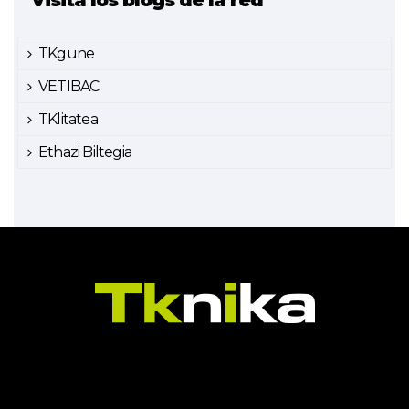
Visita los blogs de la red
TKgune
VETIBAC
TKlitatea
Ethazi Biltegia