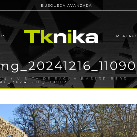
BÚSQUEDA AVANZADA
OS
PLATAF
mg_20241216_1109
ÓN
/
VISITA DE EAGI A BASERRIBERRI:
MG_20241216_110902