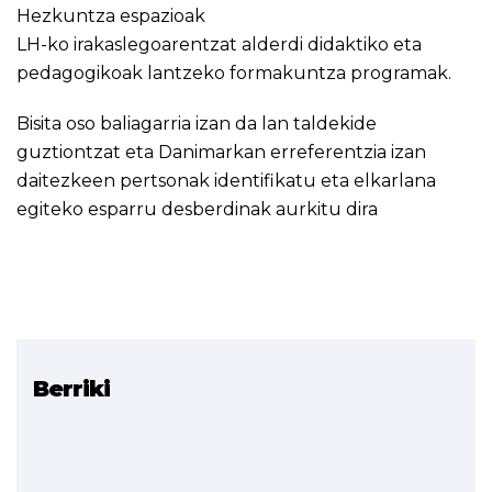
Hezkuntza espazioak
LH-ko irakaslegoarentzat alderdi didaktiko eta
pedagogikoak lantzeko formakuntza programak.
Bisita oso baliagarria izan da lan taldekide
guztiontzat eta Danimarkan erreferentzia izan
daitezkeen pertsonak identifikatu eta elkarlana
egiteko esparru desberdinak aurkitu dira
Berriki
Erlazionatutako proiektua
TKLEAN (Lean kultura -
Tknika eredua)