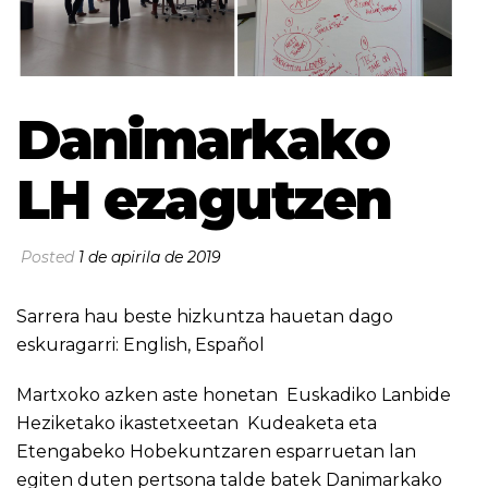
Danimarkako
LH ezagutzen
Posted
1 de apirila de 2019
Sarrera hau beste hizkuntza hauetan dago
eskuragarri:
English
,
Español
Martxoko azken aste honetan Euskadiko Lanbide
Heziketako ikastetxeetan Kudeaketa eta
Etengabeko Hobekuntzaren esparruetan lan
egiten duten pertsona talde batek Danimarkako