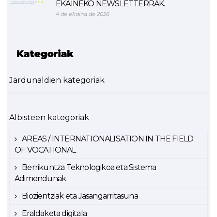
EKAINEKO NEWSLETTERRAK.
4 de ekaina de 2026
Kategoriak
Jardunaldien kategoriak
Albisteen kategoriak
AREAS / INTERNATIONALISATION IN THE FIELD
OF VOCATIONAL
Berrikuntza Teknologikoa eta Sistema
Adimendunak
Biozientziak eta Jasangarritasuna
Eraldaketa digitala