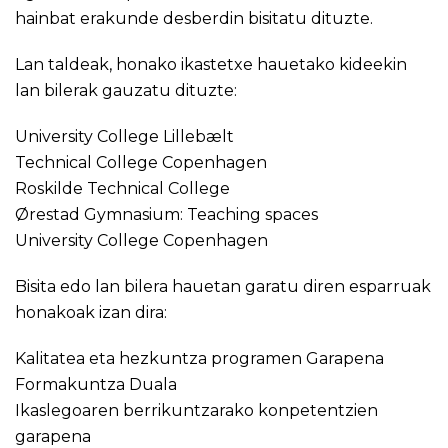
hainbat erakunde desberdin bisitatu dituzte.
Lan taldeak, honako ikastetxe hauetako kideekin
lan bilerak gauzatu dituzte:
University College Lillebælt
Technical College Copenhagen
Roskilde Technical College
Ørestad Gymnasium: Teaching spaces
University College Copenhagen
Bisita edo lan bilera hauetan garatu diren esparruak
honakoak izan dira:
Kalitatea eta hezkuntza programen Garapena
Formakuntza Duala
Ikaslegoaren berrikuntzarako konpetentzien
garapena