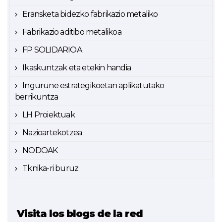
Eransketa bidezko fabrikazio metaliko
Fabrikazio aditibo metalikoa
FP SOLIDARIOA
Ikaskuntzak eta etekin handia
Ingurune estrategikoetan aplikatutako
berrikuntza
LH Proiektuak
Nazioartekotzea
NODOAK
Tknika-ri buruz
Visita los blogs de la red