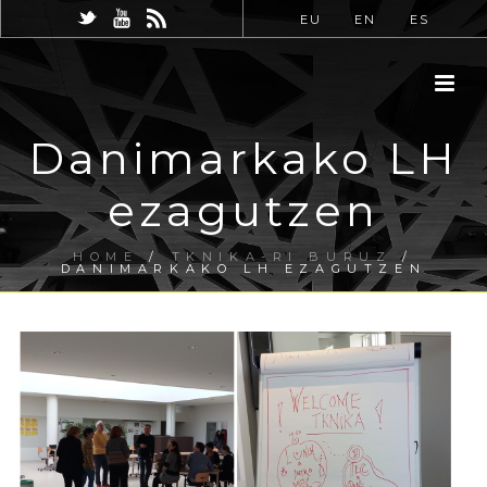
EU
EN
ES
Danimarkako LH
ezagutzen
HOME
/
TKNIKA-RI BURUZ
/
DANIMARKAKO LH EZAGUTZEN