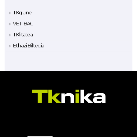
TKgune
VETIBAC
TKlitatea
Ethazi Biltegia