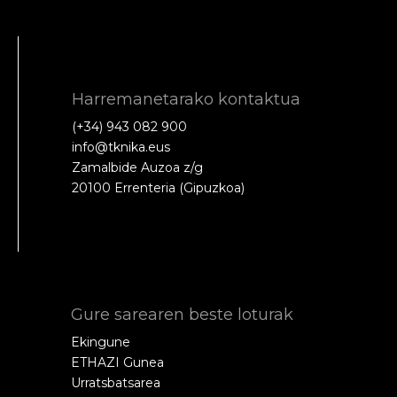
Harremanetarako kontaktua
(+34) 943 082 900
info@tknika.eus
Zamalbide Auzoa z/g
20100 Errenteria (Gipuzkoa)
Gure sarearen beste loturak
Ekingune
ETHAZI Gunea
Urratsbatsarea