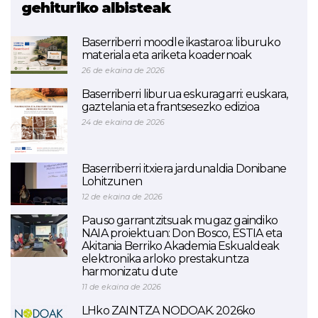
gehituriko albisteak
Baserriberri moodle ikastaroa: liburuko
materiala eta ariketa koadernoak
26 de ekaina de 2026
Baserriberri liburua eskuragarri: euskara,
gaztelania eta frantsesezko edizioa
24 de ekaina de 2026
Baserriberri itxiera jardunaldia Donibane
Lohitzunen
12 de ekaina de 2026
Pauso garrantzitsuak mugaz gaindiko
NAIA proiektuan: Don Bosco, ESTIA eta
Akitania Berriko Akademia Eskualdeak
elektronika arloko prestakuntza
harmonizatu dute
11 de ekaina de 2026
LHko ZAINTZA NODOAK. 2026ko