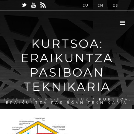
EU
EN
ES
KURTSOA:
ERAIKUNTZA
PASIBOAN
TEKNIKARIA
HOME
/
TKNIKA-RI BURUZ
/ KURTSOA:
ERAIKUNTZA PASIBOAN TEKNIKARIA