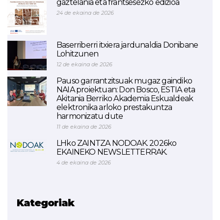
gaztelania eta frantsesezko edizioa
24 de ekaina de 2026
Baserriberri itxiera jardunaldia Donibane
Lohitzunen
12 de ekaina de 2026
Pauso garrantzitsuak mugaz gaindiko
NAIA proiektuan: Don Bosco, ESTIA eta
Akitania Berriko Akademia Eskualdeak
elektronika arloko prestakuntza
harmonizatu dute
11 de ekaina de 2026
LHko ZAINTZA NODOAK. 2026ko
EKAINEKO NEWSLETTERRAK.
4 de ekaina de 2026
Kategoriak