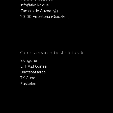
info@tknika.eus
Zamalbide Auzoa z/g
20100 Errenteria (Gipuzkoa)
Gure sarearen beste loturak
Ekingune
ETHAZI Gunea
Urratsbatsarea
TK Gune
Euskelec