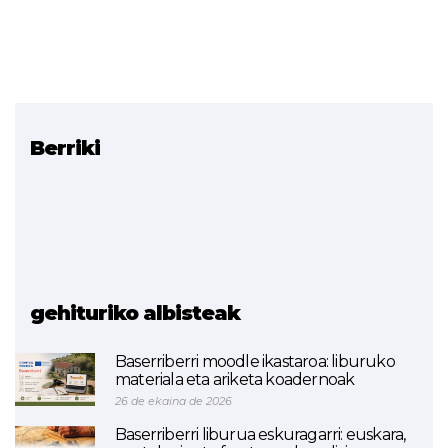
Berriki
Erlazionatutako
proiektuak
TINY HOUSE (Smart Green
Buildings)
BIM (Smart Green
Buildings)
gehituriko albisteak
Baserriberri moodle ikastaroa: liburuko
materiala eta ariketa koadernoak
26 de ekaina de 2026
Baserriberri liburua eskuragarri: euskara,