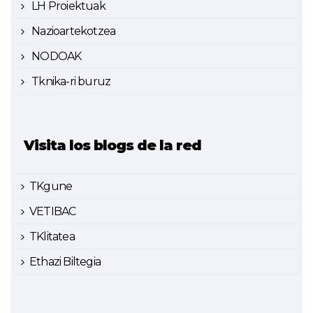
LH Proiektuak
Nazioartekotzea
NODOAK
Tknika-ri buruz
Visita los blogs de la red
TKgune
VETIBAC
TKlitatea
Ethazi Biltegia