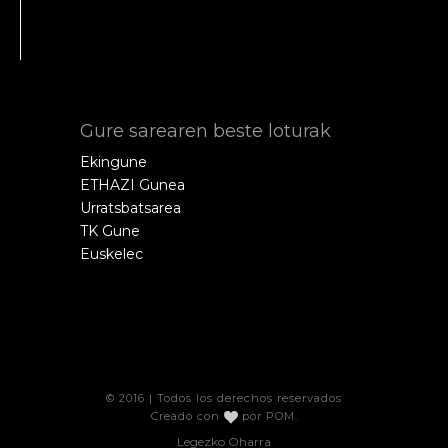
Gure sarearen beste loturak
Ekingune
ETHAZI Gunea
Urratsbatsarea
TK Gune
Euskelec
© 2016 | Todos los derechos reservados
Creado con
por
POM
.
Legezko Oharra