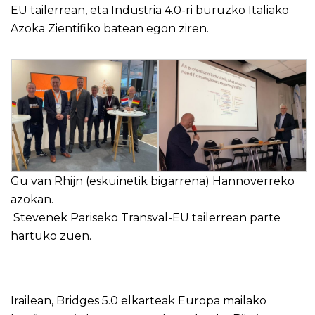
EU tailerrean, eta Industria 4.0-ri buruzko Italiako
Azoka Zientifiko batean egon ziren.
Gu van Rhijn (eskuinetik bigarrena) Hannoverreko
azokan.
Stevenek Pariseko Transval-EU tailerrean parte
hartuko zuen.
Irailean, Bridges 5.0 elkarteak Europa mailako