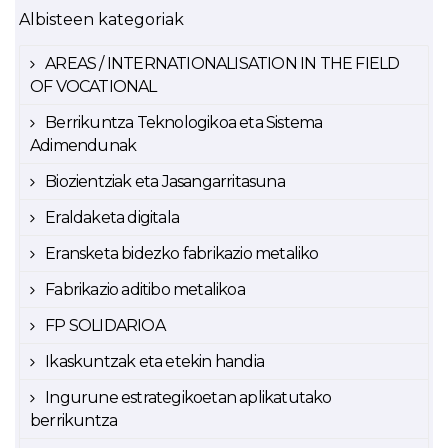
Albisteen kategoriak
AREAS / INTERNATIONALISATION IN THE FIELD
OF VOCATIONAL
Berrikuntza Teknologikoa eta Sistema
Adimendunak
Biozientziak eta Jasangarritasuna
Eraldaketa digitala
Eransketa bidezko fabrikazio metaliko
Fabrikazio aditibo metalikoa
FP SOLIDARIOA
Ikaskuntzak eta etekin handia
Ingurune estrategikoetan aplikatutako
berrikuntza