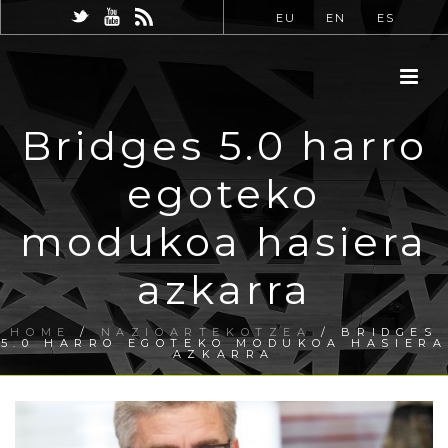
EU
EN
ES
Bridges 5.0 harro
egoteko
modukoa hasiera
azkarra
HOME
/
NAZIOARTEKOTZEA
/ BRIDGES
5.0 HARRO EGOTEKO MODUKOA HASIERA
AZKARRA