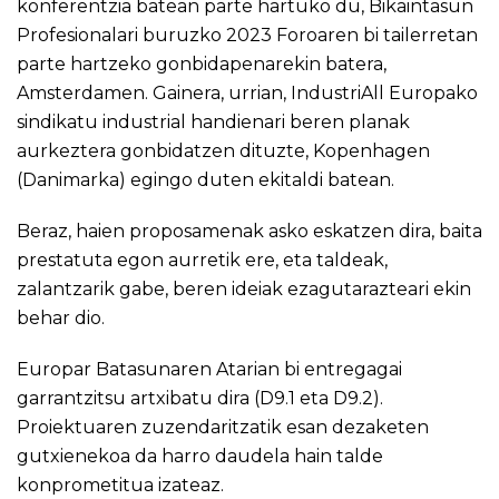
konferentzia batean parte hartuko du, Bikaintasun
Profesionalari buruzko 2023 Foroaren bi tailerretan
parte hartzeko gonbidapenarekin batera,
Amsterdamen. Gainera, urrian, IndustriAll Europako
sindikatu industrial handienari beren planak
aurkeztera gonbidatzen dituzte, Kopenhagen
(Danimarka) egingo duten ekitaldi batean.
Beraz, haien proposamenak asko eskatzen dira, baita
prestatuta egon aurretik ere, eta taldeak,
zalantzarik gabe, beren ideiak ezagutarazteari ekin
behar dio.
Europar Batasunaren Atarian bi entregagai
garrantzitsu artxibatu dira (D9.1 eta D9.2).
Proiektuaren zuzendaritzatik esan dezaketen
gutxienekoa da harro daudela hain talde
konprometitua izateaz.