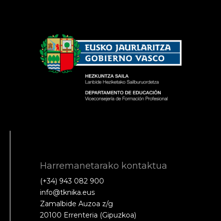
Harremanetarako kontaktua
(+34) 943 082 900
info@tknika.eus
Zamalbide Auzoa z/g
20100 Errenteria (Gipuzkoa)