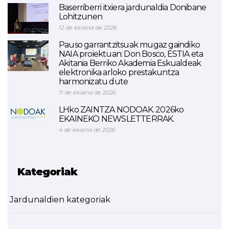
Baserriberri itxiera jardunaldia Donibane
Lohitzunen
12 de ekaina de 2026
Pauso garrantzitsuak mugaz gaindiko
NAIA proiektuan: Don Bosco, ESTIA eta
Akitania Berriko Akademia Eskualdeak
elektronika arloko prestakuntza
harmonizatu dute
11 de ekaina de 2026
LHko ZAINTZA NODOAK. 2026ko
EKAINEKO NEWSLETTERRAK.
4 de ekaina de 2026
Kategoriak
Jardunaldien kategoriak