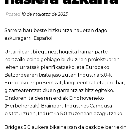
Posted
10 de maiatza de 2023
Sarrera hau beste hizkuntza hauetan dago
eskuragarri:
Español
Urtarrilean, bi egunez, hogeita hamar parte-
hartzaile baino gehiago bildu ziren proiektuaren
lehen urratsak planifikatzeko, eta Europako
Batzordearen bisita jaso zuten Industria 5.0-k
Europako enpresentzat, langileentzat eta, oro har,
gizartearentzat duen garrantziaz hitz egiteko.
Ondoren, taldearen erdiak Eindhoveneko
(Herbehereak) Brainport Industries Campusa
bisitatu zuen, Industria 5.0 zuzenean ezagutzeko.
Bridges 5.0 aukera bikaina izan da bazkide berriekin