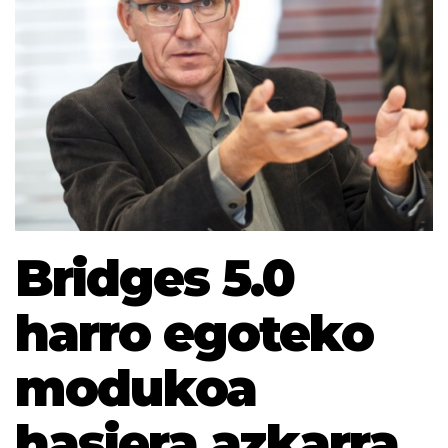
Bridges 5.0
harro egoteko
modukoa
hasiera azkarra