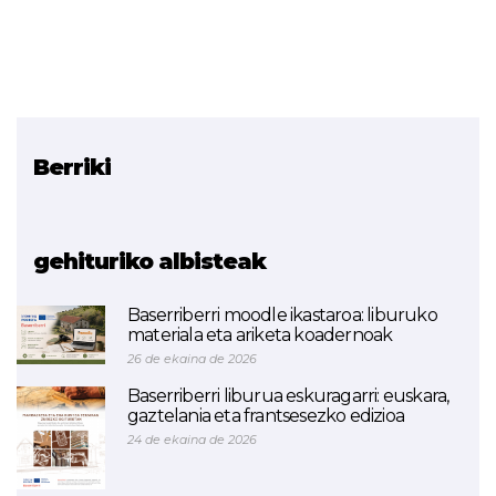
Berriki
Erlazionatutako proiektua
Bridges 5.0
gehituriko albisteak
Baserriberri moodle ikastaroa: liburuko
materiala eta ariketa koadernoak
26 de ekaina de 2026
Baserriberri liburua eskuragarri: euskara,
gaztelania eta frantsesezko edizioa
24 de ekaina de 2026