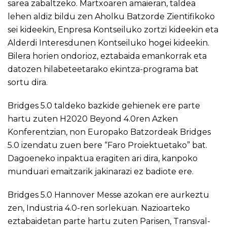
sarea zabaltzeko. Martxoaren amaieran, taldea
lehen aldiz bildu zen Aholku Batzorde Zientifikoko
sei kideekin, Enpresa Kontseiluko zortzi kideekin eta
Alderdi Interesdunen Kontseiluko hogei kideekin.
Bilera horien ondorioz, eztabaida emankorrak eta
datozen hilabeteetarako ekintza-programa bat
sortu dira.
Bridges 5.0 taldeko bazkide gehienek ere parte
hartu zuten H2020 Beyond 4.0ren Azken
Konferentzian, non Europako Batzordeak Bridges
5.0 izendatu zuen bere “Faro Proiektuetako” bat.
Dagoeneko inpaktua eragiten ari dira, kanpoko
munduari emaitzarik jakinarazi ez badiote ere.
Bridges 5.0 Hannover Messe azokan ere aurkeztu
zen, Industria 4.0-ren sorlekuan. Nazioarteko
eztabaidetan parte hartu zuten Parisen, Transval-