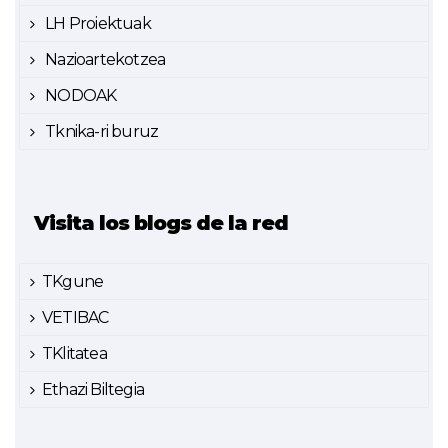
LH Proiektuak
Nazioartekotzea
NODOAK
Tknika-ri buruz
Visita los blogs de la red
TKgune
VETIBAC
TKlitatea
Ethazi Biltegia