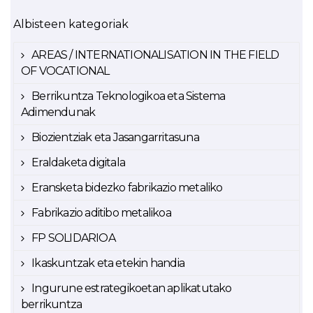
Albisteen kategoriak
AREAS / INTERNATIONALISATION IN THE FIELD
OF VOCATIONAL
Berrikuntza Teknologikoa eta Sistema
Adimendunak
Biozientziak eta Jasangarritasuna
Eraldaketa digitala
Eransketa bidezko fabrikazio metaliko
Fabrikazio aditibo metalikoa
FP SOLIDARIOA
Ikaskuntzak eta etekin handia
Ingurune estrategikoetan aplikatutako
berrikuntza