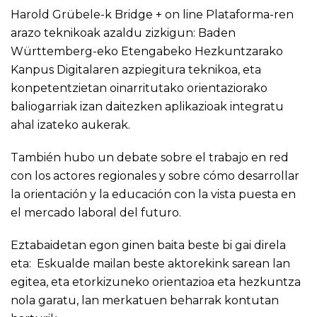
Harold Grübele-k Bridge + on line Plataforma-ren
arazo teknikoak azaldu zizkigun: Baden
Württemberg-eko Etengabeko Hezkuntzarako
Kanpus Digitalaren azpiegitura teknikoa, eta
konpetentzietan oinarritutako orientaziorako
baliogarriak izan daitezken aplikazioak integratu
ahal izateko aukerak.
También hubo un debate sobre el trabajo en red
con los actores regionales y sobre cómo desarrollar
la orientación y la educación con la vista puesta en
el mercado laboral del futuro.
Eztabaidetan egon ginen baita beste bi gai direla
eta: Eskualde mailan beste aktorekink sarean lan
egitea, eta etorkizuneko orientazioa eta hezkuntza
nola garatu, lan merkatuen beharrak kontutan