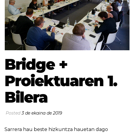
Bridge +
Proiektuaren 1.
Bilera
Posted
3 de ekaina de 2019
Sarrera hau beste hizkuntza hauetan dago