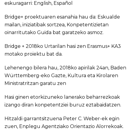
eskuragarri:
English
,
Español
Bridge+ proektuaren esanahia hau da: Eskualde
mailan, iniziatibak sortzea, Konpetentizietan
oinarritutako Guida bat garatzeko asmoz.
Bridge + 2018ko Urtarilan hasi zen Erasmus+ KA3
motako proiektu bat da.
Lehenengo bilera hau, 2018ko apirilak 24an, Baden
Württemberg-eko Gazte, Kultura eta Kirolaren
Ministratritzan garatu zen
Hasi ginen etorkizuneko lanerako beharrezkoak
izango diran konpetentziei buruz eztabaidatzen.
Hitzaldi garrantsitzuena Peter C. Weber-ek egin
zuen, Enplegu Agentziako Orientazio Alorrekoak.