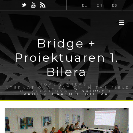
EU
EN
ES
Bridge +
Proiektuaren 1.
Bilera
HOME
/
AREAS /
INTERNATIONALISATION IN THE FIELD
OF VOCATIONAL
/ BRIDGE +
PROIEKTUAREN 1. BILERA