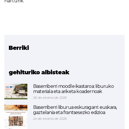
harturik.
Berriki
Erlazionatutako proiektua
Bridge +
gehituriko albisteak
Baserriberri moodle ikastaroa: liburuko
materiala eta ariketa koadernoak
26 de ekaina de 2026
Baserriberri liburua eskuragarri: euskara,
gaztelania eta frantsesezko edizioa
24 de ekaina de 2026