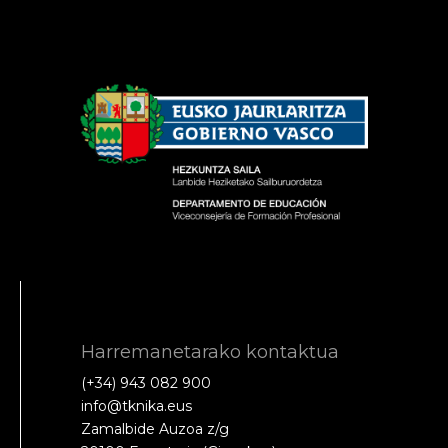
Harremanetarako kontaktua
(+34) 943 082 900
info@tknika.eus
Zamalbide Auzoa z/g