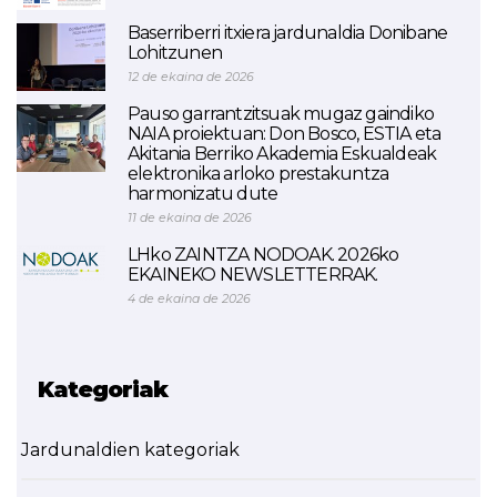
Baserriberri itxiera jardunaldia Donibane
Lohitzunen
12 de ekaina de 2026
Pauso garrantzitsuak mugaz gaindiko
NAIA proiektuan: Don Bosco, ESTIA eta
Akitania Berriko Akademia Eskualdeak
elektronika arloko prestakuntza
harmonizatu dute
11 de ekaina de 2026
LHko ZAINTZA NODOAK. 2026ko
EKAINEKO NEWSLETTERRAK.
4 de ekaina de 2026
Kategoriak
Jardunaldien kategoriak