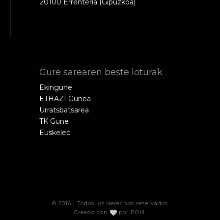
20100 Errenteria (Gipuzkoa)
Gure sarearen beste loturak
Ekingune
ETHAZI Gunea
Urratsbatsarea
TK Gune
Euskelec
© 2016 | Todos los derechos reservados
Creado con
por
POM
.