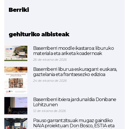
Berriki
Erlazionatutako proiektua
FORMA NAEN
gehituriko albisteak
Baserriberri moodle ikastaroa: liburuko
materiala eta ariketa koadernoak
26 de ekaina de 2026
Baserriberri liburua eskuragarri: euskara,
gaztelania eta frantsesezko edizioa
24 de ekaina de 2026
Baserriberri itxiera jardunaldia Donibane
Lohitzunen
12 de ekaina de 2026
Pauso garrantzitsuak mugaz gaindiko
NAIA proiektuan: Don Bosco, ESTIA eta