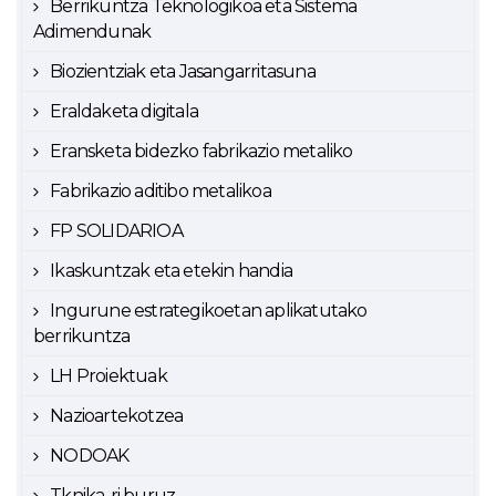
Berrikuntza Teknologikoa eta Sistema
Adimendunak
Biozientziak eta Jasangarritasuna
Eraldaketa digitala
Eransketa bidezko fabrikazio metaliko
Fabrikazio aditibo metalikoa
FP SOLIDARIOA
Ikaskuntzak eta etekin handia
Ingurune estrategikoetan aplikatutako
berrikuntza
LH Proiektuak
Nazioartekotzea
NODOAK
Tknika-ri buruz