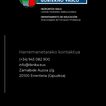
Harremanetarako kontaktua
(+34) 943 082 900
info@tknika.eus
Zamalbide Auzoa z/g
20100 Errenteria (Gipuzkoa)