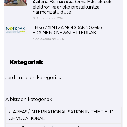
Akitania Berriko Akademia Eskualdeak
elektronika arloko prestakuntza
harmonizatu dute
11 de ekaina de 2026
LHko ZAINTZA NODOAK. 2026ko
EKAINEKO NEWSLETTERRAK.
4 de ekaina de 2026
Kategoriak
Jardunaldien kategoriak
Albisteen kategoriak
AREAS / INTERNATIONALISATION IN THE FIELD
OF VOCATIONAL