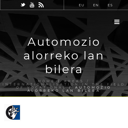
EU
EN
ES
Automozio
alorreko lan
bilera
HOME
/
AREAS /
INTERNATIONALISATION IN THE FIELD
OF VOCATIONAL
/ AUTOMOZIO
ALORREKO LAN BILERA