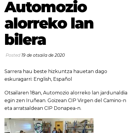
Automozio
alorreko lan
bilera
Posted
19 de otsaila de 2020
Sarrera hau beste hizkuntza hauetan dago
eskuragarri:
English
,
Español
Otsailaren 18an, Automozio alorreko lan jardunaldia
egin zen Iruñean. Goizean CIP Virgen del Camino-n
eta arratsaldean CIP Donapea-n.