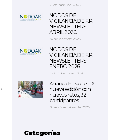
21 de abril de 2026
NODOS DE
VIGILANCIA DE F.P.
NEWSLETTERS
ABRIL 2026.
14 de abril de 2026
NODOS DE
VIGILANCIA DE F.P.
NEWSLETTERS
ENERO 2026.
3 de febrero de 2026
Arranca Euskelec IX:
a
nueva edición con
nuevos retos, 32
participantes
11 de diciembre de 2025
Categorías