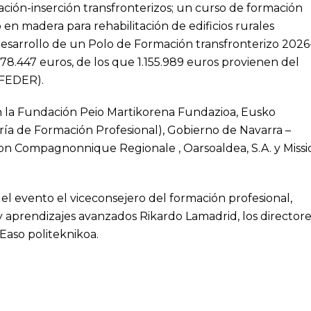
ión-inserción transfronterizos; un curso de formación
 en madera para rehabilitación de edificios rurales
 desarrollo de un Polo de Formación transfronterizo 2026
8.447 euros, de los que 1.155.989 euros provienen del
(FEDER).
on la Fundación Peio Martikorena Fundazioa, Eusko
ería de Formación Profesional), Gobierno de Navarra –
on Compagnonnique Regionale , Oarsoaldea, S.A. y Missi
el evento el viceconsejero del formación profesional,
 y aprendizajes avanzados Rikardo Lamadrid, los director
Easo politeknikoa.