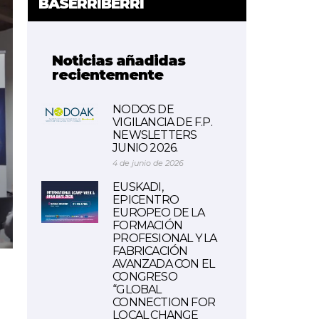
BASERRIBERRI
Noticias añadidas
recientemente
NODOS DE
VIGILANCIA DE F.P.
NEWSLETTERS
JUNIO 2026.
4 de junio de 2026
EUSKADI,
EPICENTRO
EUROPEO DE LA
FORMACIÓN
PROFESIONAL Y LA
FABRICACIÓN
AVANZADA CON EL
CONGRESO
“GLOBAL
CONNECTION FOR
LOCAL CHANGE