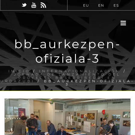
EU
EN
ES
bb_aurkezpen-
ofiziala-3
INICIO
/
INTERNACIONALIZACIÓN
/
JORNADA DE LANZAMIENTO DEL
PROYECTO BASERRIBERRI EN
URDAZUBI
/ BB_AURKEZPEN-OFIZIALA-
3