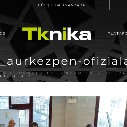
BÚSQUEDA AVANZADA
OS
PLATAF
_aurkezpen-ofizial
ÓN
/
JORNADA DE LANZAMIENTO DEL PR
FIZIALA-2