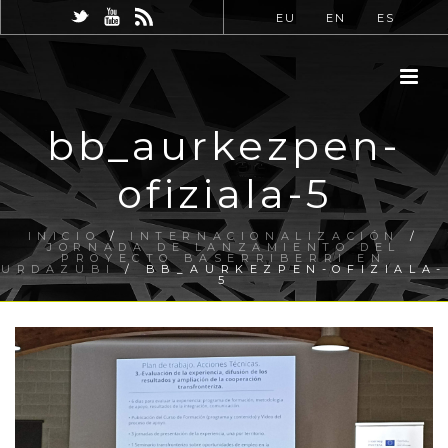
EU
EN
ES
bb_aurkezpen-
ofiziala-5
INICIO
/
INTERNACIONALIZACIÓN
/
JORNADA DE LANZAMIENTO DEL
PROYECTO BASERRIBERRI EN
URDAZUBI
/ BB_AURKEZPEN-OFIZIALA-
5