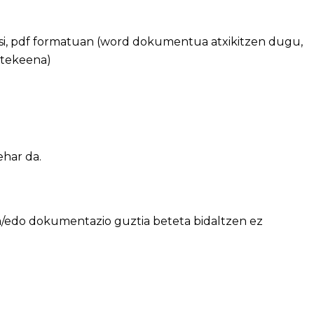
si, pdf formatuan (word dokumentua atxikitzen dugu,
itekeena)
har da.
ta/edo dokumentazio guztia beteta bidaltzen ez