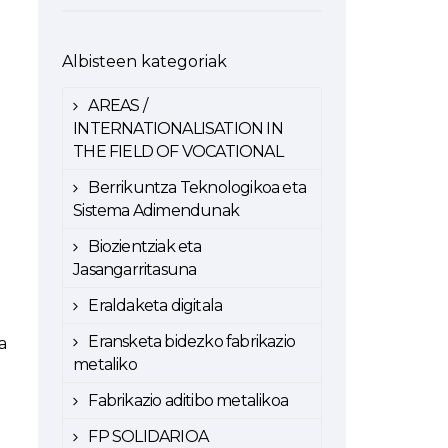
Albisteen kategoriak
AREAS /
INTERNATIONALISATION IN
THE FIELD OF VOCATIONAL
Berrikuntza Teknologikoa eta
Sistema Adimendunak
Biozientziak eta
Jasangarritasuna
Eraldaketa digitala
Eransketa bidezko fabrikazio
a
metaliko
Fabrikazio aditibo metalikoa
FP SOLIDARIOA