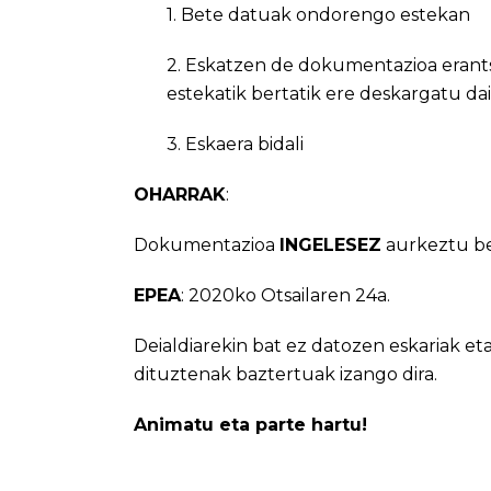
1. Bete datuak ondorengo
estekan
2. Eskatzen de dokumentazioa erant
estekatik bertatik ere deskargatu da
3. Eskaera bidali
OHARRAK
:
Dokumentazioa
INGELESEZ
aurkeztu be
EPEA
: 2020ko Otsailaren 24a.
Deialdiarekin bat ez datozen eskariak e
dituztenak baztertuak izango dira.
Animatu eta parte hartu!