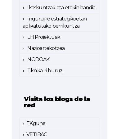
Ikaskuntzak eta etekin handia
Ingurune estrategikoetan
aplikatutako berrikuntza
LH Proiektuak
Nazioartekotzea
NODOAK
Tknika-ri buruz
Visita los blogs de la
red
TKgune
VETIBAC