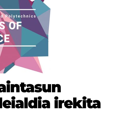
aintasun
eialdia irekita