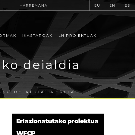
HARREMANA
EU
EN
ES
ORMAK
IKASTAROAK
LH PROIEKTUAK
ko deialdia
KO DEIALDIA IREKITA
Erlazionatutako proiektua
WFCP