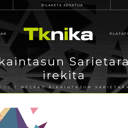
BILAKETA XEHATUA
EAK
PLATAF
aintasun Sarietara
irekita
URUZ
/ WFCPKO BIKAINTASUN SARIETARA