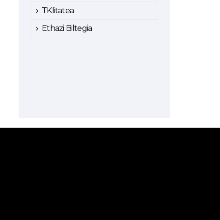
TKlitatea
Ethazi Biltegia