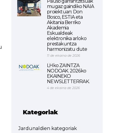
Pauso garrantzitsuak
mugaz gaindiko NAIA
proiektuan: Don
Bosco, ESTIA eta
Akitania Berriko
Akademia
Eskualdeak
elektronika arloko
prestakuntza
u
harmonizatu dute
11 de ekaina de 2026
LHko ZAINTZA
NODOAK. 2026ko
EKAINEKO
NEWSLETTERRAK.
4 de ekaina de 2026
Kategoriak
Jardunaldien kategoriak