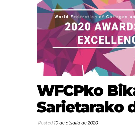
WFCPko Bik
Sarietarako d
Posted
10 de otsaila de 2020