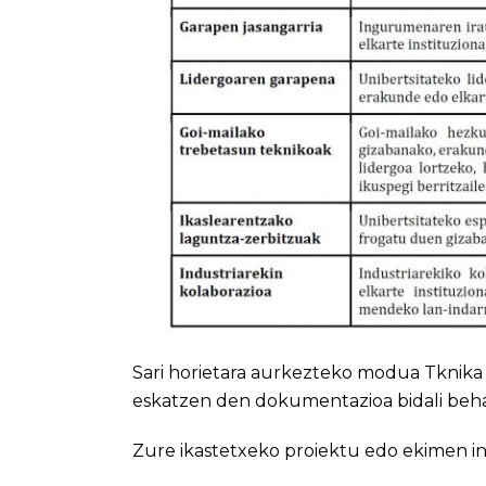
Sari horietara aurkezteko modua Tknika b
eskatzen den dokumentazioa bidali beh
Zure ikastetxeko proiektu edo ekimen in