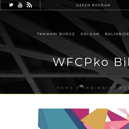
AZKEN BERRIAK
TKNIKARI BURUZ
ARLOAK
BALIABID
WFCPko Bik
HOME
/
TKNIKA-RI B