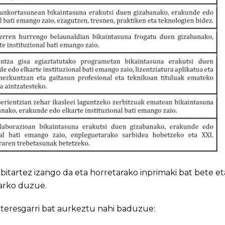
itartez izango da eta horretarako inprimaki bat bete et
arko duzue.
teresgarri bat aurkeztu nahi baduzue: