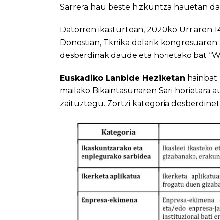
Sarrera hau beste hizkuntza hauetan da
Datorren ikasturtean, 2020ko Urriaren 14
Donostian, Tknika delarik kongresuaren 
desberdinak daude eta horietako bat “W
Euskadiko Lanbide Heziketan
hainbat
mailako Bikaintasunaren Sari horietara
zaituztegu. Zortzi kategoria desberdine