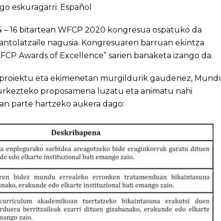
go eskuragarri:
Español
 – 16 bitartean
WFCP 2020 kongresua
ospatuko da
antolatzaile nagusia. Kongresuaren barruan ekintza
FCP Awards of Excellence” sarien banaketa izango da.
 proiektu eta ekimenetan murgildurik gaudenez, Mund
 aurkezteko proposamena luzatu eta animatu nahi
tan parte hartzeko aukera dago: