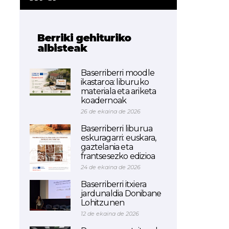
Berriki gehituriko
albisteak
Baserriberri moodle
ikastaroa: liburuko
materiala eta ariketa
koadernoak
26 de ekaina de 2026
Baserriberri liburua
eskuragarri: euskara,
gaztelania eta
frantsesezko edizioa
24 de ekaina de 2026
Baserriberri itxiera
jardunaldia Donibane
Lohitzunen
12 de ekaina de 2026