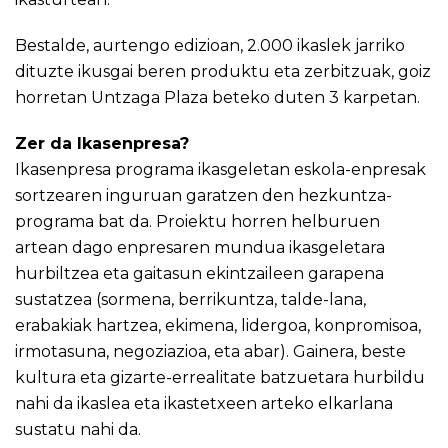
Bestalde, aurtengo edizioan, 2.000 ikaslek jarriko
dituzte ikusgai beren produktu eta zerbitzuak, goiz
horretan Untzaga Plaza beteko duten 3 karpetan.
Zer da Ikasenpresa?
Ikasenpresa programa ikasgeletan eskola-enpresak
sortzearen inguruan garatzen den hezkuntza-
programa bat da. Proiektu horren helburuen
artean dago enpresaren mundua ikasgeletara
hurbiltzea eta gaitasun ekintzaileen garapena
sustatzea (sormena, berrikuntza, talde-lana,
erabakiak hartzea, ekimena, lidergoa, konpromisoa,
irmotasuna, negoziazioa, eta abar). Gainera, beste
kultura eta gizarte-errealitate batzuetara hurbildu
nahi da ikaslea eta ikastetxeen arteko elkarlana
sustatu nahi da.