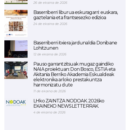
26 de ekaina de 2026
Baserriberri liburua eskuragarri: euskara,
gaztelania eta frantsesezko edizioa
24 de ekaina de 2026
Baserriberri itxiera jardunaldia Donibane
Lohitzunen
12 de ekaina de 2026
Pauso garrantzitsuak mugaz gaindiko
NAIA proiektuan: Don Bosco, ESTIA eta
Akitania Berriko Akademia Eskualdeak
elektronika arloko prestakuntza
harmonizatu dute
11 de ekaina de 2026
LHko ZAINTZA NODOAK. 2026ko
EKAINEKO NEWSLETTERRAK.
4 de ekaina de 2026