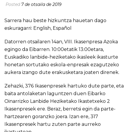
Posted
7 de otsaila de 2019
Sarrera hau beste hizkuntza hauetan dago
eskuragarri:
English
,
Español
Datorren otsailaren 14an, VIII. Ikasenpresa Azoka
egingo da Eibarren. 10:00etatik 13:00etara,
Euskadiko lanbide-heziketako ikasleek ikasturte
honetan sortutako eskola-enpresak ezagutzeko
aukera izango dute erakusketara joaten direnek.
Zehazki, 376 Ikasenpresek hartuko dute parte, eta
baita antolaketan laguntzen duen Eibarko
Oinarrizko Lanbide Heziketako Ikastetxeko 2
Ikasenpresek ere. Beraz, berretsi egin da parte-
hartzearen goranzko joera. Izan ere, 317
Ikasenpresek hartu zuten parte aurreko
ikasturtean.