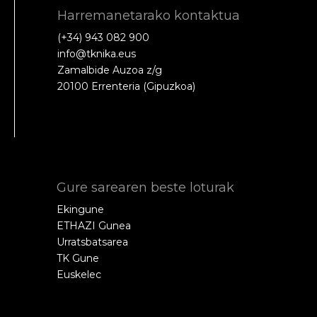
Harremanetarako kontaktua
(+34) 943 082 900
info@tknika.eus
Zamalbide Auzoa z/g
20100 Errenteria (Gipuzkoa)
Gure sarearen beste loturak
Ekingune
ETHAZI Gunea
Urratsbatsarea
TK Gune
Euskelec