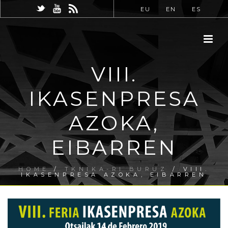
EU
EN
ES
VIII.
IKASENPRESA
AZOKA,
EIBARREN
HOME
/
TKNIKA-RI BURUZ
/ VIII.
IKASENPRESA AZOKA, EIBARREN