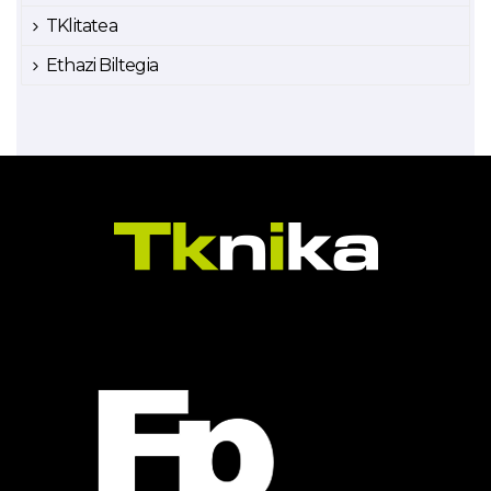
TKlitatea
Ethazi Biltegia