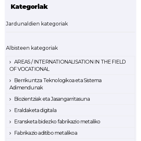
Kategoriak
Jardunaldien kategoriak
Albisteen kategoriak
AREAS / INTERNATIONALISATION IN THE FIELD
OF VOCATIONAL
Berrikuntza Teknologikoa eta Sistema
Adimendunak
Biozientziak eta Jasangarritasuna
Eraldaketa digitala
Eransketa bidezko fabrikazio metaliko
Fabrikazio aditibo metalikoa