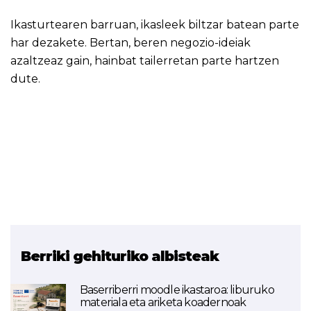
Ikasturtearen barruan, ikasleek biltzar batean parte
har dezakete. Bertan, beren negozio-ideiak
azaltzeaz gain, hainbat tailerretan parte hartzen
dute.
Berriki gehituriko albisteak
Baserriberri moodle ikastaroa: liburuko
materiala eta ariketa koadernoak