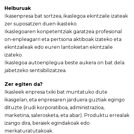
Helburuak
Ikasenpresa bat sortzea, ikaslegoa ekintzaile izateak
zer suposatzen duen ikasteko.
Ikaslegoaren konpetentziak garatzea profesional
on-enpleagarri eta pertsona aktiboak izateko eta
ekintzaileak edo euren lantokietan ekintzaile
izateko.
Ikaslegoa autoenplegua beste aukera on bat dela
jabetzeko sentsibilizatzea.
Zer egiten da?
Ikasleek enpresa txiki bat muntatuko dute
ikasgelan, eta enpresaren jarduera guztiak egingo
dituzte (irudi korporatiboa, administrazioa,
marketina, salerosketa, eta abar). Produktu errealak
izango dira, beraiek egindakoak edo
merkaturatutakoak.