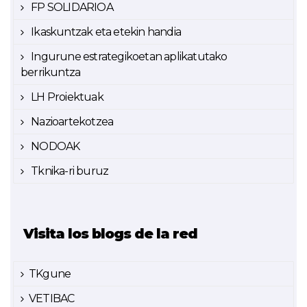
FP SOLIDARIOA
Ikaskuntzak eta etekin handia
Ingurune estrategikoetan aplikatutako
berrikuntza
LH Proiektuak
Nazioartekotzea
NODOAK
Tknika-ri buruz
Visita los blogs de la red
TKgune
VETIBAC