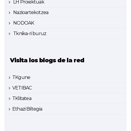
LH Proiektuak
Nazioartekotzea
NODOAK
Tknika-ri buruz
Visita los blogs de la red
TKgune
VETIBAC
TKlitatea
Ethazi Biltegia