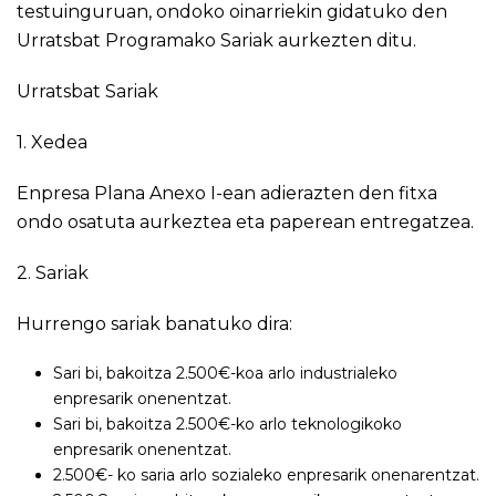
testuinguruan, ondoko oinarriekin gidatuko den
Urratsbat Programako Sariak aurkezten ditu.
Urratsbat Sariak
1. Xedea
Enpresa Plana Anexo I-ean adierazten den fitxa
ondo osatuta aurkeztea eta paperean entregatzea.
2. Sariak
Hurrengo sariak banatuko dira:
Sari bi, bakoitza 2.500€-koa arlo industrialeko
enpresarik onenentzat.
Sari bi, bakoitza 2.500€-ko arlo teknologikoko
enpresarik onenentzat.
2.500€- ko saria arlo sozialeko enpresarik onenarentzat.