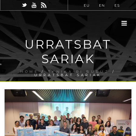
EU
EN
ES
URRATSBAT
SARIAK
HOME
/
TKNIKA-RI BURUZ
/
URRATSBAT SARIAK