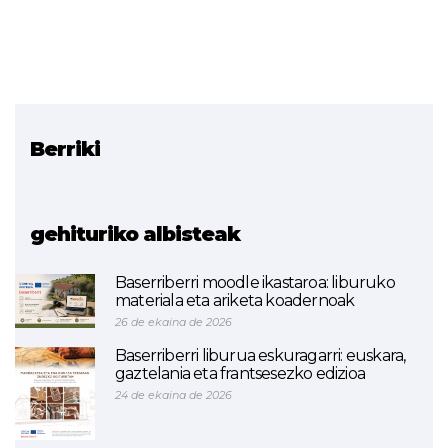
Berriki
Erlazionatutako proiektua
Urratsbat
gehituriko albisteak
Baserriberri moodle ikastaroa: liburuko
materiala eta ariketa koadernoak
26 de ekaina de 2026
Baserriberri liburua eskuragarri: euskara,
gaztelania eta frantsesezko edizioa
24 de ekaina de 2026