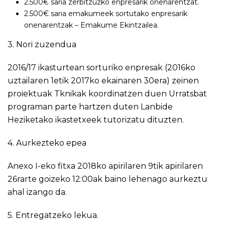
2.500€ saria zerbitzuzko enpresarik onenarentzat.
2.500€ saria emakumeek sortutako enpresarik
onenarentzak – Emakume Ekintzailea.
3. Nori zuzendua
2016/17 ikasturtean sorturiko enpresak (2016ko
uztailaren 1etik 2017ko ekainaren 30era) zeinen
proiektuak Tknikak koordinatzen duen Urratsbat
programan parte hartzen duten Lanbide
Heziketako ikastetxeek tutorizatu dituzten.
4. Aurkezteko epea
Anexo I-eko fitxa 2018ko apirilaren 9tik apirilaren
26rarte goizeko 12:00ak baino lehenago aurkeztu
ahal izango da.
5. Entregatzeko lekua.