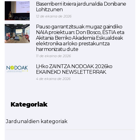
Baserriberri itxiera jardunaldia Donibane
Lohitzunen
12 de ekaina de 2026
Pauso garrantzitsuak mugaz gaindiko
NAIA proiektuan: Don Bosco, ESTIA eta
Akitania Berriko Akademia Eskualdeak
elektronika arloko prestakuntza
harmonizatu dute
11 de ekaina de 2026
LHko ZAINTZA NODOAK. 2026ko
EKAINEKO NEWSLETTERRAK.
4 de ekaina de 2026
Kategoriak
Jardunaldien kategoriak