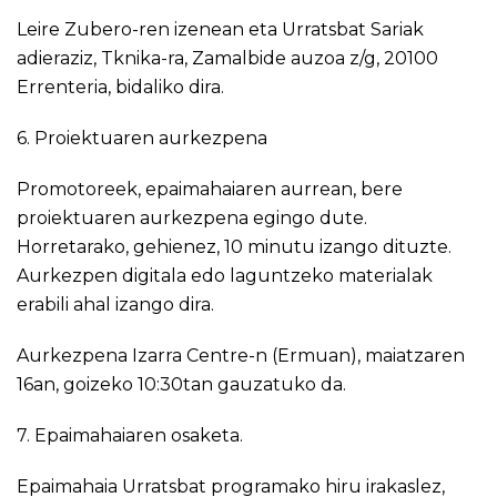
Leire Zubero-ren izenean eta Urratsbat Sariak
adieraziz, Tknika-ra, Zamalbide auzoa z/g, 20100
Errenteria, bidaliko dira.
6. Proiektuaren aurkezpena
Promotoreek, epaimahaiaren aurrean, bere
proiektuaren aurkezpena egingo dute.
Horretarako, gehienez, 10 minutu izango dituzte.
Aurkezpen digitala edo laguntzeko materialak
erabili ahal izango dira.
Aurkezpena Izarra Centre-n (Ermuan), maiatzaren
16an, goizeko 10:30tan gauzatuko da.
7. Epaimahaiaren osaketa.
Epaimahaia Urratsbat programako hiru irakaslez,