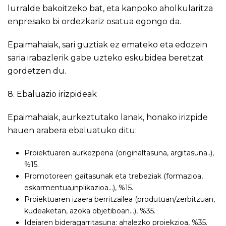
lurralde bakoitzeko bat, eta kanpoko aholkularitza
enpresako bi ordezkariz osatua egongo da.
Epaimahaiak, sari guztiak ez emateko eta edozein
saria irabazlerik gabe uzteko eskubidea beretzat
gordetzen du.
8. Ebaluazio irizpideak
Epaimahaiak, aurkeztutako lanak, honako irizpide
hauen arabera ebaluatuko ditu:
Proiektuaren aurkezpena (originaltasuna, argitasuna..),
%15.
Promotoreen gaitasunak eta trebeziak (formazioa,
eskarmentua,inplikazioa…), %15.
Proiektuaren izaera berritzailea (produtuan/zerbitzuan,
kudeaketan, azoka objetiboan…), %35.
Ideiaren bideragarritasuna: ahalezko proiekzioa, %35.