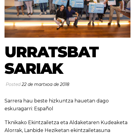
URRATSBAT
SARIAK
Posted
22 de martxoa de 2018
Sarrera hau beste hizkuntza hauetan dago
eskuragarri:
Español
Tknikako Ekintzailetza eta Aldaketaren Kudeaketa
Alorrak, Lanbide Heziketan ekintzailetasuna