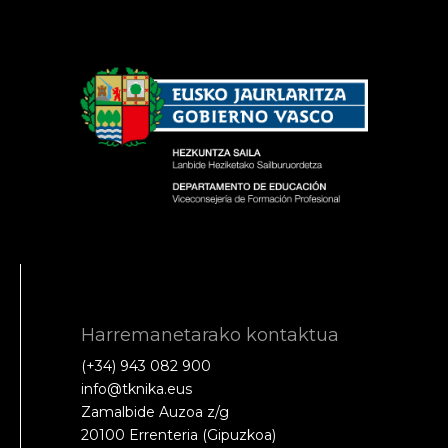
Harremanetarako kontaktua
(+34) 943 082 900
info@tknika.eus
Zamalbide Auzoa z/g
20100 Errenteria (Gipuzkoa)