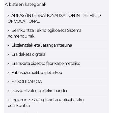
Albisteen kategoriak
AREAS / INTERNATIONALISATION IN THE FIELD
OF VOCATIONAL
Berrikuntza Teknologikoa eta Sistema
Adimendunak
Biozientziak eta Jasangarritasuna
Eraldaketa digitala
Eransketa bidezko fabrikazio metaliko
Fabrikazio aditibo metalikoa
FP SOLIDARIOA
Ikaskuntzak eta etekin handia
Ingurune estrategikoetan aplikatutako
berrikuntza