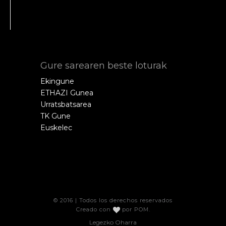
Gure sarearen beste loturak
Ekingune
ETHAZI Gunea
Urratsbatsarea
TK Gune
Euskelec
© 2016 | Todos los derechos reservados
Creado con
por
POM
.
Legezko Oharra