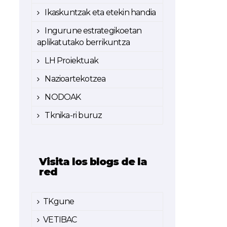
Ikaskuntzak eta etekin handia
Ingurune estrategikoetan
aplikatutako berrikuntza
LH Proiektuak
Nazioartekotzea
NODOAK
Tknika-ri buruz
Visita los blogs de la
red
TKgune
VETIBAC