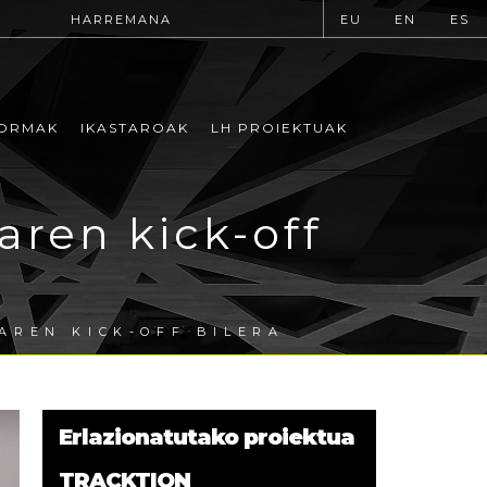
HARREMANA
EU
EN
ES
ORMAK
IKASTAROAK
LH PROIEKTUAK
ren kick-off
AREN KICK-OFF BILERA
Erlazionatutako proiektua
TRACKTION