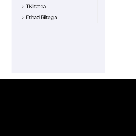
TKlitatea
Ethazi Biltegia