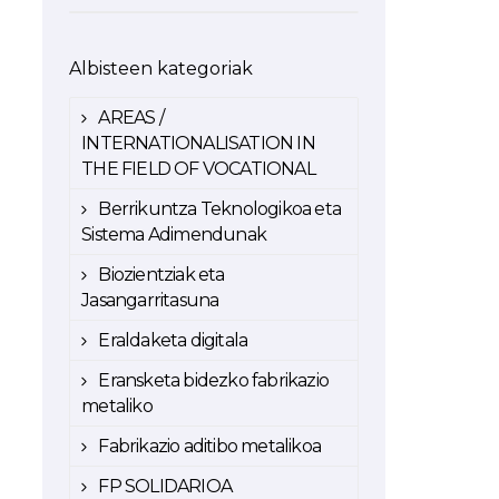
Albisteen kategoriak
AREAS /
INTERNATIONALISATION IN
THE FIELD OF VOCATIONAL
Berrikuntza Teknologikoa eta
Sistema Adimendunak
Biozientziak eta
Jasangarritasuna
Eraldaketa digitala
Eransketa bidezko fabrikazio
metaliko
Fabrikazio aditibo metalikoa
FP SOLIDARIOA