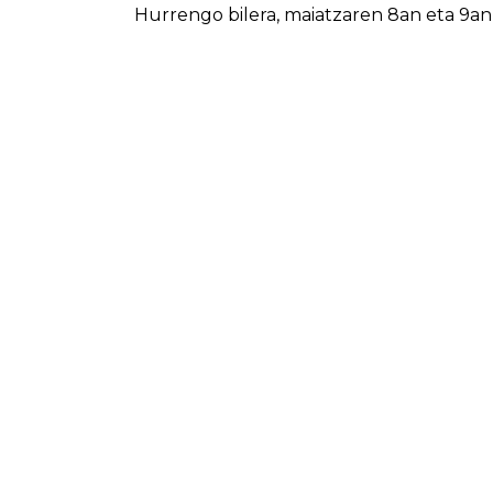
Hurrengo bilera, maiatzaren 8an eta 9an