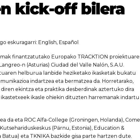
 kick-off bilera
go eskuragarri:
English
,
Español
ogramak finantzatutako Europako TRACKTION proiektuar
ngreo-n (Asturias) Ciudad del Valle Nalón, S.A.U.
ektuaren helburua lanbide heziketako ikasketak bukatu
omunikazioa indartzea eta bermatzea da. Horretarako,
diren ekintza eta praktika desberdinak aztertuko dira
 ikastetxeek ikasle ohiekin dituzten harremanak indartu
lea da eta ROC Alfa-College (Groningen, Holanda), Come
 Kutsehariduskeskus (Pärnu, Estonia), Education &
 Batua) eta TKNIKA bazkide gisa parte hartzen dute.