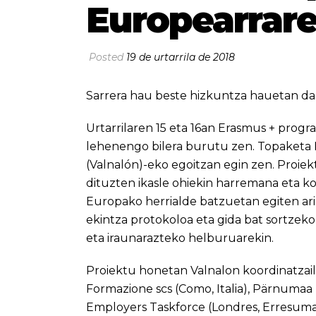
Europearraren
Posted
19 de urtarrila de 2018
Sarrera hau beste hizkuntza hauetan da
Urtarrilaren 15 eta 16an Erasmus + pr
lehenengo bilera burutu zen. Topaketa La
(Valnalón)-eko egoitzan egin zen. Proi
dituzten ikasle ohiekin harremana eta k
Europako herrialde batzuetan egiten ari 
ekintza protokoloa eta gida bat sortzeko
eta iraunarazteko helburuarekin.
Proiektu honetan Valnalon koordinatzai
Formazione scs (Como, Italia), Pärnumaa
Employers Taskforce (Londres, Erresuma