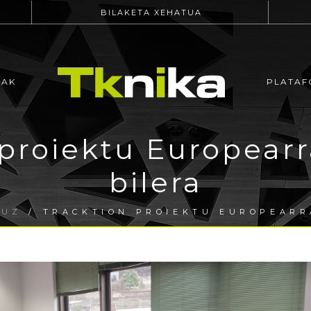
BILAKETA XEHATUA
EAK
PLATAF
roiektu Europearra
bilera
RUZ
/ TRACKTION PROIEKTU EUROPEARR