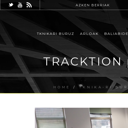
AZKEN BERRIAK
TKNIKARI BURUZ
ARLOAK
BALIABID
TRACKTION p
HOME
/
TKNIKA-RI BU