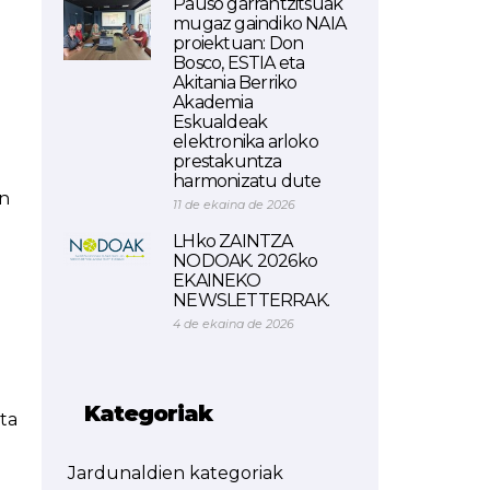
Pauso garrantzitsuak
mugaz gaindiko NAIA
proiektuan: Don
Bosco, ESTIA eta
Akitania Berriko
Akademia
Eskualdeak
elektronika arloko
prestakuntza
harmonizatu dute
en
11 de ekaina de 2026
LHko ZAINTZA
NODOAK. 2026ko
EKAINEKO
NEWSLETTERRAK.
4 de ekaina de 2026
Kategoriak
ta
Jardunaldien kategoriak