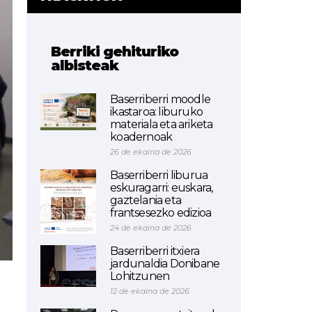
Berriki gehituriko
albisteak
Baserriberri moodle
ikastaroa: liburuko
materiala eta ariketa
koadernoak
26 de ekaina de 2026
Baserriberri liburua
eskuragarri: euskara,
gaztelania eta
frantsesezko edizioa
24 de ekaina de 2026
Baserriberri itxiera
jardunaldia Donibane
Lohitzunen
12 de ekaina de 2026